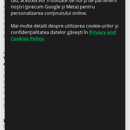
tău, acestea vor fi utilizate de noi și de partenerii
Înapoi la cariere Middle SQL Specialist full time, Chișinău Îți
place să vezi dincolo de cifre și să transformi datele în direcții
noștri (precum Google și Meta) pentru
strategice? Vrei să influențezi decizii și să participi activ la
personalizarea conținutului online.
creșterea unei companii lider în creditare?Microinvest caută
un Middle SQL Specialist care vrea mai mult decât să creeze
Mai multe detalii despre utilizarea cookie-urilor și
rapoarte. Vrem un partener de gândire critică, un […]
confidențialitatea datelor găsești în
Privacy and
Citește mai mult
Cookies Policy
.
„Ne-am întors în Moldova ca să ne transformăm
visul în realitate” – Anatolii Groița, antreprenor,
client Microinvest
Timp de mulți ani, familia Groița a trăit și a muncit peste
hotare, însă și-a dorit mereu să revină acasă, în Moldova,
pentru a începe aici propria afacere. Inspirați de atmosfera
restaurantelor de familie din Italia, Anatolii Groița, client
Microinvest și familia sa au decis să creeze un loc unde
oamenii să poată nu doar […]
Citește mai mult
Expert în creditare Rîșcani
Înapoi la cariere Expert în creditare Rîșcani full time, Rîșcani