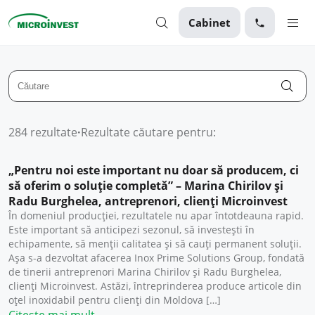
Cabinet
Personal
Business
Despre Microinvest
284 rezultate
·
Rezultate căutare pentru:
Pentru Clienți
„Pentru noi este important nu doar să producem, ci
să oferim o soluție completă” – Marina Chirilov și
Radu Burghelea, antreprenori, clienți Microinvest
În domeniul producției, rezultatele nu apar întotdeauna rapid.
Este important să anticipezi sezonul, să investești în
echipamente, să menții calitatea și să cauți permanent soluții.
Așa s-a dezvoltat afacerea Inox Prime Solutions Group, fondată
de tinerii antreprenori Marina Chirilov și Radu Burghelea,
clienți Microinvest. Astăzi, întreprinderea produce articole din
oțel inoxidabil pentru clienți din Moldova […]