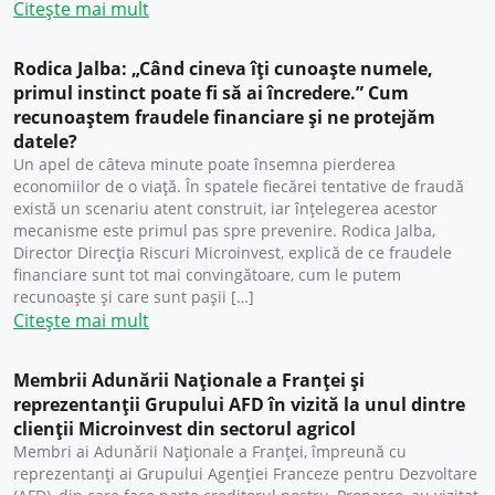
Citește mai mult
Rodica Jalba: „Când cineva îți cunoaște numele,
primul instinct poate fi să ai încredere.” Cum
recunoaștem fraudele financiare și ne protejăm
datele?
Un apel de câteva minute poate însemna pierderea
economiilor de o viață. În spatele fiecărei tentative de fraudă
există un scenariu atent construit, iar înțelegerea acestor
mecanisme este primul pas spre prevenire. Rodica Jalba,
Director Direcția Riscuri Microinvest, explică de ce fraudele
financiare sunt tot mai convingătoare, cum le putem
recunoaște și care sunt pașii […]
Citește mai mult
Membrii Adunării Naționale a Franței și
reprezentanții Grupului AFD în vizită la unul dintre
clienții Microinvest din sectorul agricol
Membri ai Adunării Naționale a Franței, împreună cu
reprezentanți ai Grupului Agenției Franceze pentru Dezvoltare