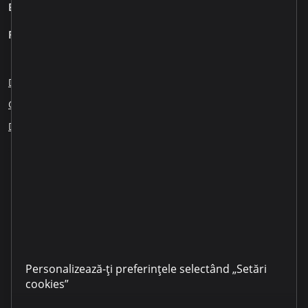
Business
Pentru clienți
Despre noi
Blog
Cariere
Sesizări angajați
Creditare responsabilă
Educația financiară
ESG
Dezvăluirea informației
Partenerii noștri
LinkedIn
YouTube
TikTok
Instagram
Facebook
Personalizează-ți preferințele selectând „Setări
cookies”