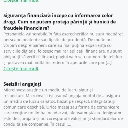
Citește mai mult
Siguranța financiară începe cu informarea celor
dragi. Cum ne putem proteja părinții și bunicii de
fraudele financiare?
Persoanele vulnerabile în fața escrocheriilor nu sunt neapărat
persoane neatente sau lipsite de prudență. De multe ori,
vorbim despre oameni care au mai puțină experiență cu
serviciile digitale, folosesc mai rar aplicații financiare, nu sunt
obișnuiți să verifice linkuri, pagini web sau numere de telefon
și pot avea mai multă încredere în apelurile care par […]
Citește mai mult
Sesizări angajați
Microinvest susține un mediu de lucru sigur și
respectuos.Microinvest își asumă angajamentul de a asigura
un mediu de lucru sănătos, bazat pe respect, integritate și
comunicare deschisă. Orice mesaj sau formă de comunicare
care conține un limbaj neadecvat, ofensator și/sau denigrator
este descurajată și nu corespunde valorilor și standardelor de
conduită ale companiei. În cazul […]