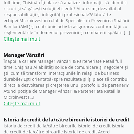
full time, Chișinău Îți place să analizezi informații, să identifici
riscuri și să găsești soluții eficiente? Ai un simț dezvoltat al
responsabilității și integrității profesionale?Alătură-te
echipei Microinvest în rolul de Specialist în Prevenirea Spălării
Banilor (AML) și contribuie activ la asigurarea conformității cu
reglementările în domeniul prevenirii și combaterii spălării […]
Citește mai mult
Manager Vânzări
Înapoi la cariere Manager Vânzări & Parteneriate Retail full
time, Chișinău Ai abilități solide de comunicare și negociere și
știi cum să transformi interacțiunile în relații de business
durabile? Ești orientat(ă) spre rezultate și îți place să contribui
direct la dezvoltarea și creșterea unui portofoliu de parteneri?
Atunci poziția de Manager Vânzări & Parteneriate Retail la
Microinvest […]
Citește mai mult
Istoria de credit de la/către birourile istoriei de credit
Istoria de credit de la/către birourile istoriei de credit Istoria
de credit de la/către birourile istoriei de credit Acord