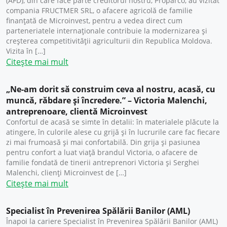
(AFD), din care face parte creditorul nostru, Proparco, au vizitat
compania FRUCTMER SRL, o afacere agricolă de familie
finanțată de Microinvest, pentru a vedea direct cum
parteneriatele internaționale contribuie la modernizarea și
creșterea competitivității agriculturii din Republica Moldova.
Vizita în […]
Citește mai mult
„Ne-am dorit să construim ceva al nostru, acasă, cu
muncă, răbdare și încredere.” – Victoria Malenchi,
antreprenoare, clientă Microinvest
Confortul de acasă se simte în detalii: în materialele plăcute la
atingere, în culorile alese cu grijă și în lucrurile care fac fiecare
zi mai frumoasă și mai confortabilă. Din grija și pasiunea
pentru confort a luat viață brandul Victoria, o afacere de
familie fondată de tinerii antreprenori Victoria și Serghei
Malenchi, clienți Microinvest de […]
Citește mai mult
Specialist în Prevenirea Spălării Banilor (AML)
Înapoi la cariere Specialist în Prevenirea Spălării Banilor (AML)