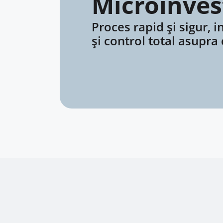
Microinves
Proces rapid și sigur, i
și control total asupra 