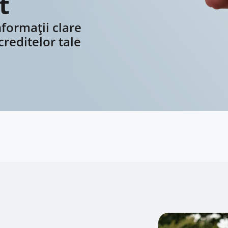
t
nformații clare
creditelor tale