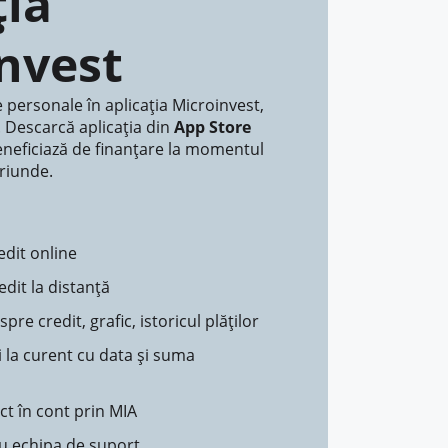
ția
nvest
 personale în aplicația Microinvest,
. Descarcă aplicația din
App Store
eneficiază de finanțare la momentul
riunde.
edit online
edit la distanță
pre credit, grafic, istoricul plăților
ti la curent cu data și suma
ct în cont prin MIA
cu echipa de suport