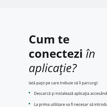
Cum te
conectezi
în
aplicație?
Iată pașii pe care trebuie să îi parcurgi:
Descarcă și instalează aplicația accesând 
La prima utilizare va fi necesar să intro