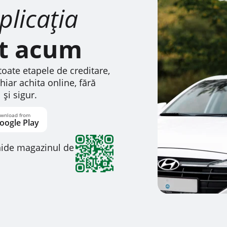
plicația
st acum
toate etapele de creditare,
 chiar achita online, fără
 și sigur.
hide magazinul de