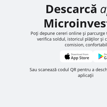
Descarcă
a
Microinve
Poți depune cereri online și parcurge 
verifica soldul, istoricul plăților și
comision, confortabil
Sau scanează codul QR pentru a desc
aplicații