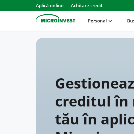
Aplică online
Achitare credit
Personal
Bu
Personal
Business
Despre Microinvest
Gestioneaz
Pentru Clienți
creditul în
tău în apli