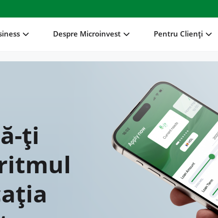
siness
Despre Microinvest
Pentru Clienți
ă-ți
 ritmul
cația