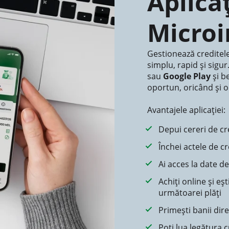
Aplica
Microi
Gestionează creditele
simplu, rapid și sigur
sau
Google Play
și b
oportun, oricând și o
Avantajele aplicației:
Depui cereri de cr
Închei actele de cr
Ai acces la date des
Achiți online și eș
următoarei plăți
Primești banii dire
Poți lua legătura 