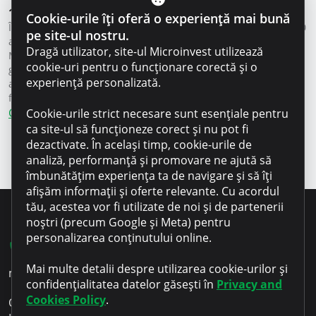
10 ani de activitate a Microinvest
Cookie-urile îți oferă o experiență mai bună
În luna aprilie a acestui an, compania Microinvest a împlinit 10
pe site-ul nostru.
ani de activitate, 10 ani de când prestează pe piața Republicii
Dragă utilizator, site-ul Microinvest utilizează
Moldova, servicii de o înaltă calitate oferindu-le clienților săi o
cookie-uri pentru o funcționare corectă și o
gamă largă de împrumuturi însoțite de multe alte beneficii. În
experiență personalizată.
acești 10 ani, am reușit să demonstrăm importanța acordată
fiecărui client în parte, […]
Citește mai mult
Cookie-urile strict necesare sunt esențiale pentru
ca site-ul să funcționeze corect și nu pot fi
dezactivate. În același timp, cookie-urile de
Paginație
1
…
13
14
15
analiză, performanță și promovare ne ajută să
îmbunătățim experiența ta de navigare și să îți
articole
afișăm informații și oferte relevante. Cu acordul
tău, acestea vor fi utilizate de noi și de partenerii
noștri (precum Google și Meta) pentru
personalizarea conținutului online.
022 801 701
Mai multe detalii despre utilizarea cookie-urilor și
microinvest@microinvest.md
confidențialitatea datelor găsești în
Privacy and
Cookies Policy
.
O.C.N. Microinvest S.R.L.