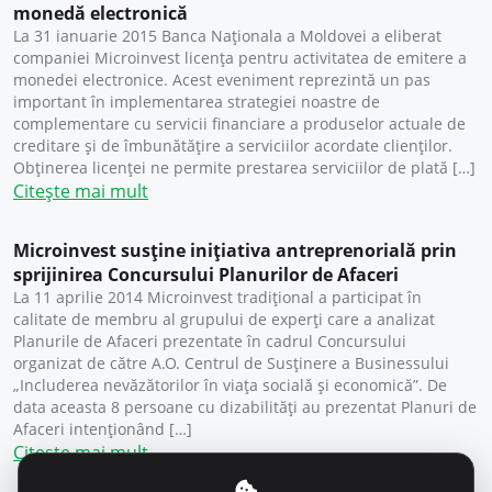
monedă electronică
La 31 ianuarie 2015 Banca Naționala a Moldovei a eliberat
companiei Microinvest licența pentru activitatea de emitere a
monedei electronice. Acest eveniment reprezintă un pas
important în implementarea strategiei noastre de
complementare cu servicii financiare a produselor actuale de
creditare și de îmbunătățire a serviciilor acordate clienților.
Obținerea licenței ne permite prestarea serviciilor de plată […]
Citește mai mult
Microinvest susţine iniţiativa antreprenorială prin
sprijinirea Concursului Planurilor de Afaceri
La 11 aprilie 2014 Microinvest tradițional a participat în
calitate de membru al grupului de experți care a analizat
Planurile de Afaceri prezentate în cadrul Concursului
organizat de către A.O. Centrul de Susținere a Businessului
„Includerea nevăzătorilor în viața socială și economică”. De
data aceasta 8 persoane cu dizabilități au prezentat Planuri de
Afaceri intenționând […]
Citește mai mult