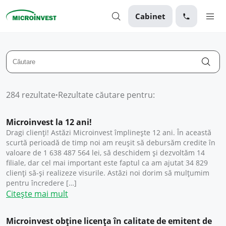
Cabinet
Personal
Business
Despre Microinvest
284 rezultate
·
Rezultate căutare pentru:
Pentru Clienți
Microinvest la 12 ani!
Dragi clienți! Astăzi Microinvest împlinește 12 ani. În această
scurtă perioadă de timp noi am reușit să debursăm credite în
valoare de 1 638 487 564 lei, să deschidem și dezvoltăm 14
filiale, dar cel mai important este faptul ca am ajutat 34 829
clienți să-și realizeze visurile. Astăzi noi dorim să mulțumim
pentru încredere […]
Citește mai mult
Microinvest obține licența în calitate de emitent de