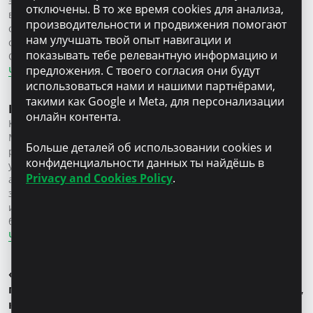
эксклюзивной собственностью. Также, OCN Microinvest SRL
отключены. В то же время cookies для анализа,
владеет всеми правами интеллектуальной собственности в
производительности и продвижения помогают
отношении коммерческой марки, логотипов и всех
нам улучшать твой опыт навигации и
остальных материалов, размещенных на данном сайте.
показывать тебе релевантную информацию и
OCN Microinvest SRL прилагает все усилия […]
предложения. С твоего согласия они будут
Читать далее
использоваться нами и нашими партнёрами,
такими как Google и Meta, для персонализации
Карьера
онлайн контента.
Карьеры Присоединяйся к команде, где мы растём вместе
Мы – молодая, целеустремленная, и ориентированная на
Больше деталей об использовании cookies и
результат команда, в которой важен и ценен каждый
конфиденциальности данных ты найдёшь в
участник. Мы верим в потенциал каждого коллеги и делаем
Privacy and Cookies Policy
.
акцент на сотрудничестве, доверии и обмене
знаниями.Наша работа динамична, мы поддерживаем
инициативу и желание познавать.Вместе с нами у тебя
будет возможность расти, развиваться […]
Читать далее
«Чтобы подарить цветы, не нужен особый
повод» – Серафима Влас, предпринимательница,
клиент Microinvest