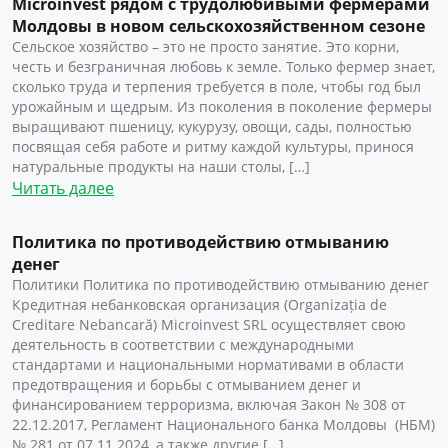
Microinvest рядом с трудолюбивыми фермерами
Молдовы в новом сельскохозяйственном сезоне
Сельское хозяйство – это не просто занятие. Это корни,
честь и безграничная любовь к земле. Только фермер знает,
сколько труда и терпения требуется в поле, чтобы год был
урожайным и щедрым. Из поколения в поколение фермеры
выращивают пшеницу, кукурузу, овощи, сады, полностью
посвящая себя работе и ритму каждой культуры, принося
натуральные продукты на наши столы, […]
Читать далее
Политика по противодействию отмыванию
денег
Политики Политика по противодействию отмыванию денег
Кредитная небанковская организация (Organizația de
Creditare Nebancară) Microinvest SRL осуществляет свою
деятельность в соответствии с международными
стандартами и национальными нормативами в области
предотвращения и борьбы с отмыванием денег и
финансированием терроризма, включая Закон № 308 от
22.12.2017, Регламент Национального банка Молдовы (НБМ)
№ 281 от 07.11.2024, а также другие […]