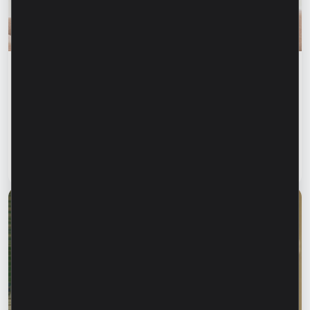
Финансовое образование
Финансовая безопасность начинается с
информирования близких. Как защитить
родителей, бабушек и дедушек от
финансового мошенничества?
Читать статью
28 июля 2026