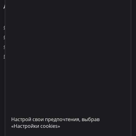
Для клиентов
О нас
Блог
Карьера
Обращения сотрудников
Ответственное кредитование
Финансовое образование
ESG
Публикация информации
Наши партнеры
LinkedIn
YouTube
TikTok
Instagram
Facebook
Настрой свои предпочтения, выбрав
«Настройки cookies»