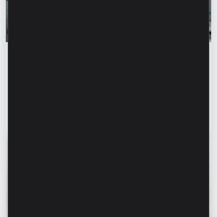
Истории успеха
„Для нас важно не просто производить, а
создавать готовое решение” – Марина
Кирилов и Раду Бургеля,
предприниматели, клиенты Microinvest
Читать статью
31 июля 2026