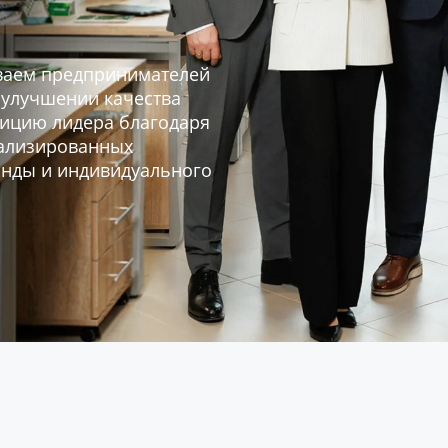
ваем предпринимателей
в улучшении качества
ицию лидера благодаря
ализированных
анды и индивидуального