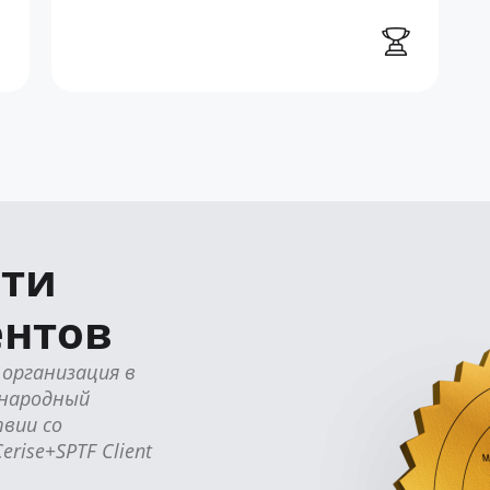
сти
ентов
организация в
ународный
вии со
ise+SPTF Client