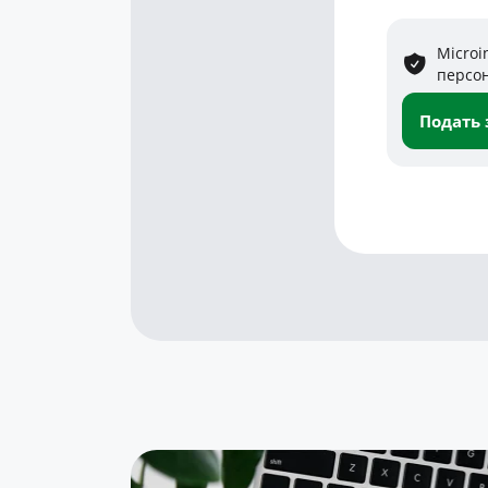
Microi
персо