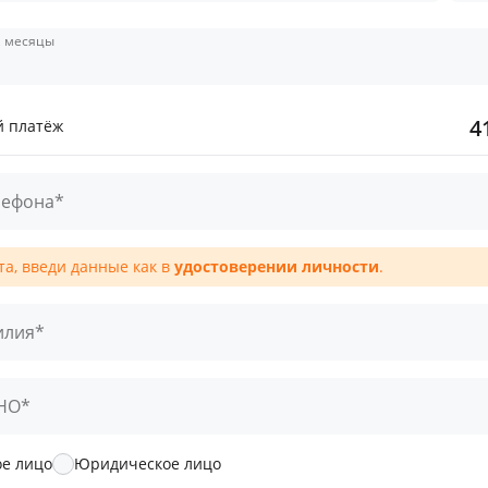
, месяцы
4
 платёж
лефона*
а, введи данные как в
удостоверении личности
.
илия*
НО*
е лицо
Юридическое лицо