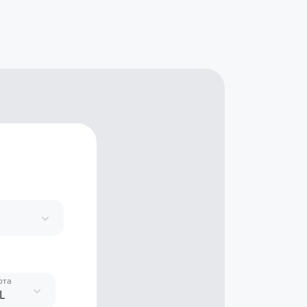
юта
L