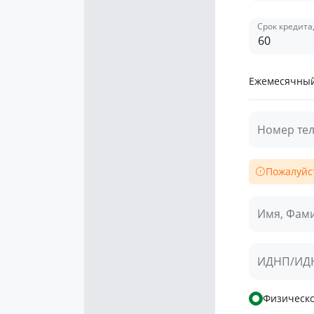
Срок кредита
Ежемесячный
Номер те
Пожалуйст
Имя, Фам
ИДНП/ИД
Физическо