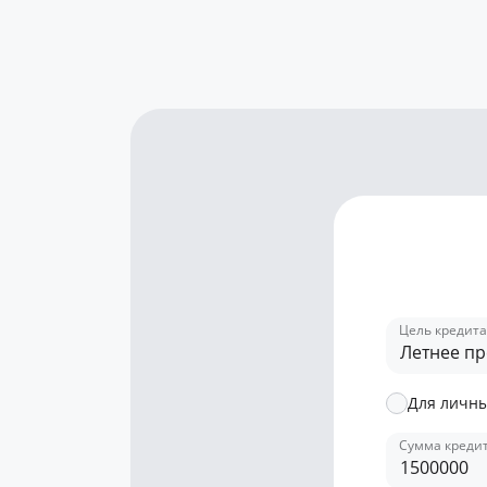
Цель кредита
Летнее п
Для личны
Сумма креди