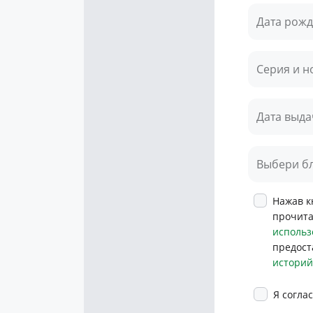
Дата рож
Серия и н
Дата выда
Выбери бл
Нажав к
прочита
использ
предост
историй
Я согла