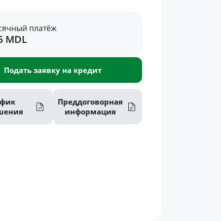
сячный платёж
05 MDL
Подать заявку на кредит
афик
Преддоговорная
шения
информация