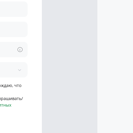
рждаю, что
апрашивать/
итных