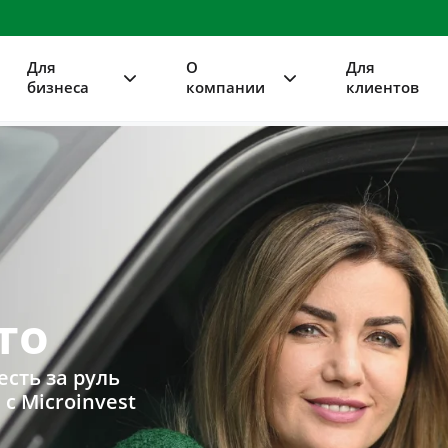
Для
О
Для
бизнеса
компании
клиентов
то
сть за руль
с Microinvest