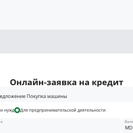
Онлайн-заявка на кредит
редложение Покупка машины
х нужд
Для предпринимательской деятельности
та
Вал
MD