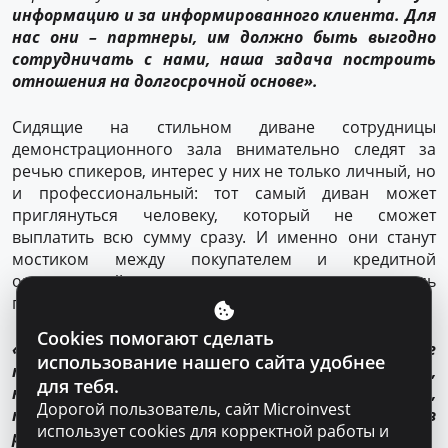
информацию и за информированного клиента. Для
нас они – партнеры, им должно быть выгодно
сотрудничать с нами, наша задача построить
отношения на долгосрочной основе».
Сидящие на стильном диване сотрудницы
демонстрационного зала внимательно следят за
речью спикеров, интерес у них не только личный, но
и профессиональный: тот самый диван может
приглянуться человеку, который не сможет
выплатить всю сумму сразу. И именно они станут
мостиком между покупателем и кредитной
организацией, именно им в первую очередь
придется отвечать на вопросы клиента.
Cookies помогают сделать
«Мы заметили, что люди всё чаще и чаще
использование нашего сайта удобнее
покупают мебель в кредит и интересуются,
для тебя.
нельзя ли увеличить сроки погашения займа,
Дорогой пользователь, сайт Microinvest
понимают разницу между товаром в кредит и в
использует cookies для корректной работы и
рассрочку»,
–
подтверждает Вероника.