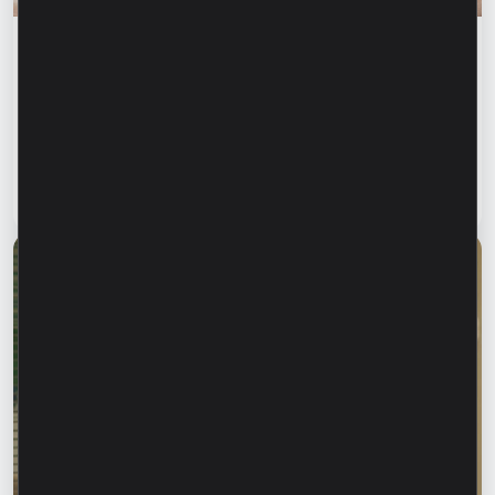
Финансовое образование
Финансовая безопасность начинается с
информирования близких. Как защитить
родителей, бабушек и дедушек от
финансового мошенничества?
Читать статью
28 июля 2026