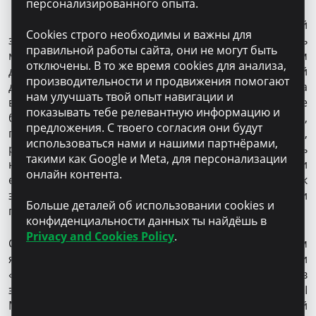
персонализированного опыта.
Сотрудники Microinvest поясняют: потенциальный
Cookies строго необходимы и важны для
заемщик, а также его гарант, должны получить
правильной работы сайта, они не могут быть
максимальную информацию. Бдительность в этом
отключены. В то же время cookies для анализа,
деле – главное правило. В Microinvest на этот случай
производительности и продвижения помогают
действует горячая линия 022 801 701, где ответят на
нам улучшать твой опыт навигации и
все вопросы. И предупредят: ни в коем случае не
показывать тебе релевантную информацию и
берите кредит для кого-то, учитывайте все мелочи,
предложения. С твоего согласия они будут
прочтите договор «от корки до корки»,
использоваться нами и нашими партнёрами,
рассчитывайте всё до копейки, и, если случилось
такими как Google и Meta, для персонализации
непредвиденное, и вы не можете внести
онлайн контента.
ежемесячную плату – не прячьтесь, обращайтесь к
экспертам компании, в которой вы взяли кредит, они
Больше деталей об использовании cookies и
помогут найти выход.
конфиденциальности данных ты найдёшь в
Privacy and Cookies Policy
.
Семинары для сотрудников различных фирм
являются частью мероприятий в рамках кампании
«Занимай грамотно». Помимо компании
Tandem
, в
этом году Microinvest посетил и организацию JCI
Moldova на севере страны, где поделился полезной