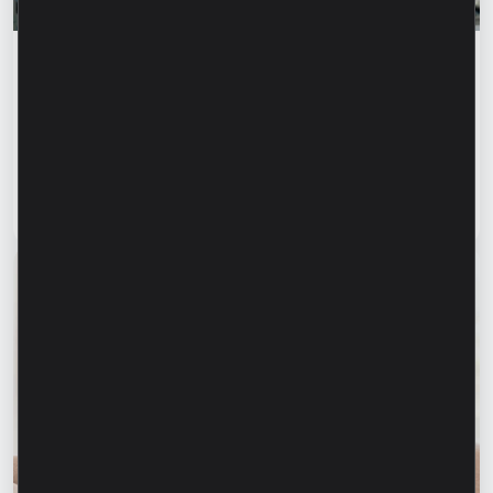
Истории успеха
„Для нас важно не просто производить, а
создавать готовое решение” – Марина
Кирилов и Раду Бургеля,
предприниматели, клиенты Microinvest
Читать статью
31 июля 2026