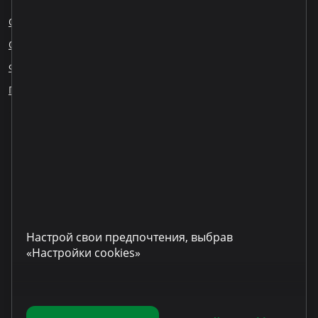
О нас
Блог
Карьера
Обращения сотрудников
Ответственное кредитование
Финансовое образование
ESG
Публикация информации
Наши партнеры
LinkedIn
YouTube
TikTok
Instagram
Facebook
Настрой свои предпочтения, выбрав
«Настройки cookies»