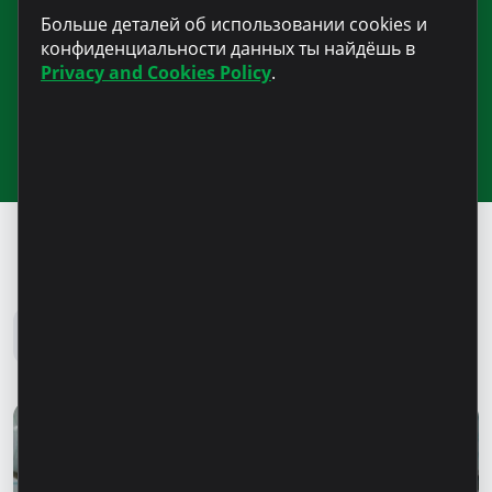
Подпишитесь на нашу рассылку
Больше деталей об использовании cookies и
для получения новостей и
конфиденциальности данных ты найдёшь в
полезной информации
Privacy and Cookies Policy
.
Блог Microinvest
Все новости