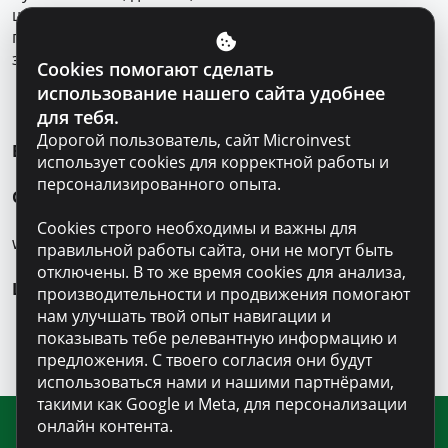
шрифтом. Вы имеете право получить
предконтрактную информацию и пример договора
заранее и все спокойно подсчитать и взвесить.
Cookies помогают сделать
использование нашего сайта удобнее
для тебя.
Дорогой пользователь, сайт Microinvest
Выбирайте финансового партнера грамотно.
использует cookies для корректной работы и
персонализированного опыта.
GMW
25 — 31 марта 2019 года
Cookies строго необходимы и важны для
www.globalmoneyweek.org
правильной работы сайта, они не могут быть
отключены. В то же время cookies для анализа,
Learn.Save.Earn.
производительности и продвижения помогают
нам улучшать твой опыт навигации и
показывать тебе релевантную информацию и
предложения. С твоего согласия они будут
использоваться нами и нашими партнёрами,
такими как Google и Meta, для персонализации
онлайн контента.