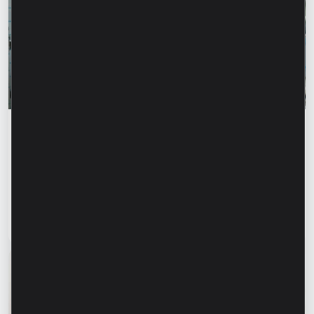
Истории успеха
„Для нас важно не просто производить, а
создавать готовое решение” – Марина
Кирилов и Раду Бургеля,
предприниматели, клиенты Microinvest
Читать статью
31 июля 2026