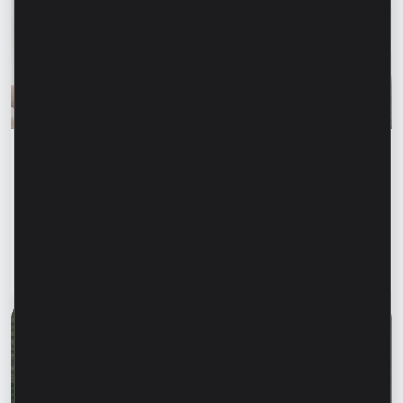
Финансовое образование
Финансовая безопасность начинается с
информирования близких. Как защитить
родителей, бабушек и дедушек от
финансового мошенничества?
Читать статью
28 июля 2026