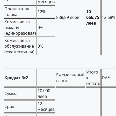
месяцев
Процентная
12%
10
ставка
888,89 леев
666,75
12,68%
Комиссия за
леев
выдачу
0%
(единоразовая)
Комиссия за
обслуживание
0%
(ежемесячная)
Итого
Ежемесячный
Кредит №2
к
DAE
взнос
оплате
10 000
Сумма
леев
12
Срок
месяцев