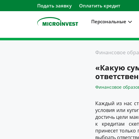
Подать заявку
Оплатить кредит
Персональные
Персональные
Финансовое обра
Для бизнеса
«Какую сум
О компании
ответстве
Для клиентов
Финансовое образо
Каждый из нас ст
условия или купи
достичь цели мак
к кредитам скеп
принесет только 
выбрать ответств