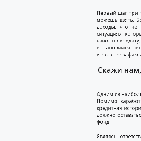
Первый шаг при п
можешь взять. Б
доходы, что не 
ситуациях, кото
взнос по кредит
и становимся фи
и заранее зафикс
Скажи нам,
Одним из наиболе
Помимо заработн
кредитная истори
должно оставатьс
фонд.
Являясь ответс