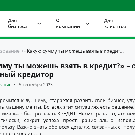
Для
О
Для
бизнеса
компании
клиентов
зование
«Какую сумму ты можешь взять в кредит?» – отвечает ответственный кредитор
му ты можешь взять в кредит?» – 
нный кредитор
вание
5 сентября 2023
ремится к лучшему, старается развить свой бизнес, 
ть машину мечты. Во всех этих ситуациях есть решение
симально быстро: взять КРЕДИТ. Несмотря на то, что не
тически, секрет успеха прост: рационально испол
пользу. Важно знать обо всех деталях, связанных с пол
енного кредитора.