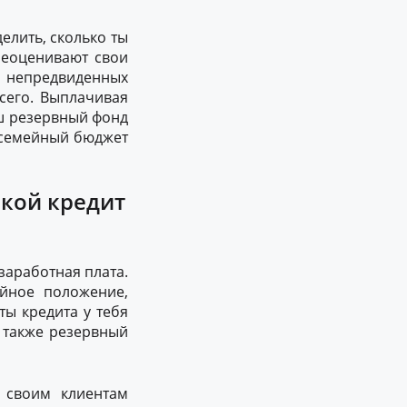
елить, сколько ты
реоценивают свои
о непредвиденных
сего. Выплачивая
ш резервный фонд
 семейный бюджет
акой кредит
заработная плата.
ейное положение,
ты кредита у тебя
а также резервный
 своим клиентам