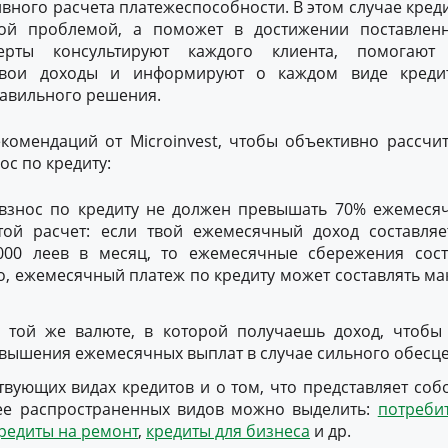
вного расчета платежеспособности. В этом случае кред
вой проблемой, а поможет в достижении поставлен
перты консультируют каждого клиента, помогают
свои доходы и информируют о каждом виде креди
равильного решения.
екомендаций от Microinvest, чтобы объективно рассчи
с по кредиту:
взнос по кредиту не должен превышать 70% ежемеся
той расчет: если твой ежемесячный доход составляе
000 леев в месяц, то ежемесячные сбережения сост
о, ежемесячный платеж по кредиту может составлять ма
 той же валюте, в которой получаешь доход, чтобы 
вышения ежемесячных выплат в случае сильного обесц
твующих видах кредитов и о том, что представляет соб
ее распространенных видов можно выделить:
потреби
редиты на ремонт
,
кредиты для бизнеса
и др.