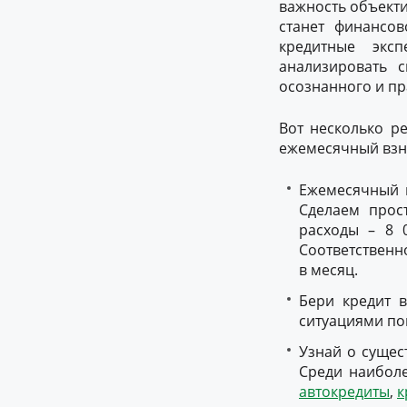
важность объекти
станет финансо
кредитные экс
анализировать 
осознанного и п
Вот несколько р
ежемесячный взно
Ежемесячный 
Сделаем прос
расходы – 8 
Соответственн
в месяц.
Бери кредит в
ситуациями по
Узнай о сущес
Среди наибол
автокредиты
,
к