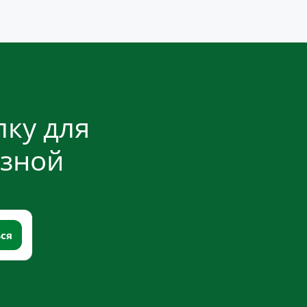
ку для
езной