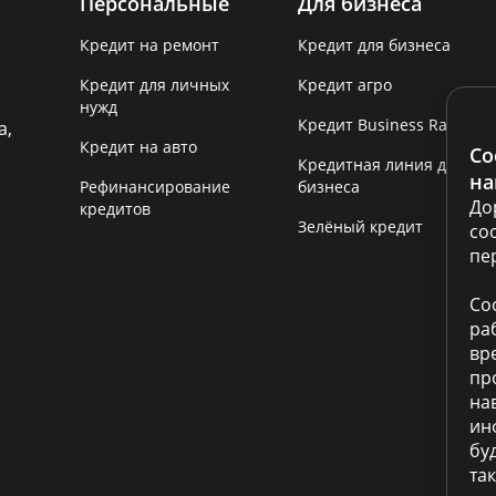
Персональные
Для бизнеса
Кредит на ремонт
Кредит для бизнеса
Кредит для личных
Кредит агро
нужд
Кредит Business Rapid
а,
Кредит на авто
Co
Кредитная линия для
на
Рефинансирование
бизнеса
До
кредитов
Зелёный кредит
co
пе
Co
ра
вр
пр
на
ин
бу
та