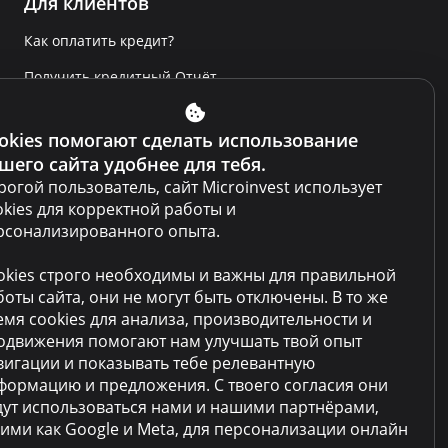
Для клиентов
Как оплатить кредит?
Получить кредитный Отчёт
Сообщить о нарушении
okies помогают сделать использование
Условия использования сайта
шего сайта удобнее для тебя.
Условия использования кабинета
рогой пользователь, сайт Microinvest использует
okies для корректной работы и
Политика по противодействию
рсонализированного опыта.
отмыванию денег
okies строго необходимы и важны для правильной
Политика конфиденциальности
боты сайта, они не могут быть отключены. В то же
Продажа залога
емя cookies для анализа, производительности и
одвижения помогают нам улучшать твой опыт
Часто задаваемые вопросы
вигации и показывать тебе релевантную
формацию и предложения. С твоего согласия они
Контакты
дут использоваться нами и нашими партнёрами,
кими как Google и Meta, для персонализации онлайн