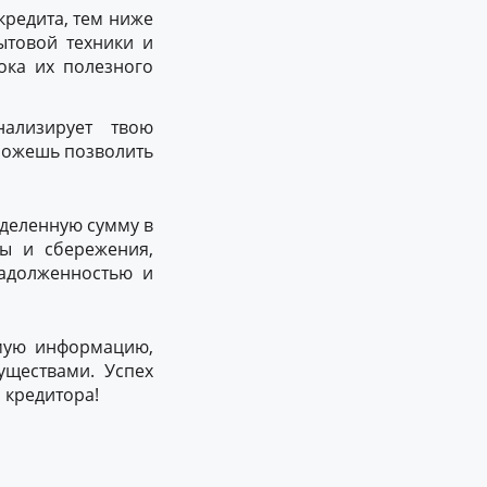
кредита, тем ниже
ытовой техники и
ока их полезного
ализирует твою
 можешь позволить
еделенную сумму в
ды и сбережения,
задолженностью и
мую информацию,
уществами. Успех
 кредитора!