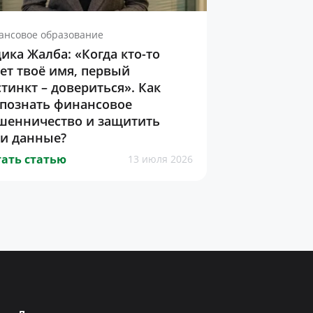
ансовое образование
ика Жалба: «Когда кто-то
ет твоё имя, первый
тинкт – довериться». Как
спознать финансовое
шенничество и защитить
ои данные?
ать статью
13 июля 2026