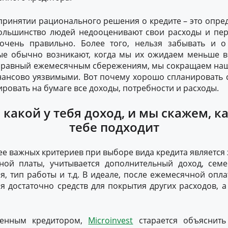
ринятии рационального решения о кредите – это опред
ольшинство людей недооценивают свои расходы и пе
очень правильно. Более того, нельзя забывать и 
рые обычно возникают, когда мы их ожидаем меньше в
у, равный ежемесячным сбережениям, мы сокращаем на
нансово уязвимыми. Вот почему хорошо спланировать
ировать на бумаге все доходы, потребности и расходы.
 какой у тебя доход, и мы скажем, к
тебе подходит
е важных критериев при выборе вида кредита является 
ой платы, учитывается дополнительный доход, сем
я, тип работы и т.д. В идеале, после ежемесячной опла
я достаточно средств для покрытия других расходов, 
твенным кредитором,
Microinvest
старается объяснить