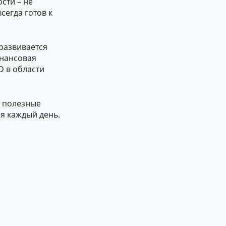
ости
– не
сегда готов к
 развивается
инансовая
 в области
ь полезные
я каждый день.