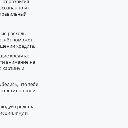
 от развития
 осознанно и с
 правильный
ные расходы,
расчёт поможет
ашении кредита.
щие кредита:
ати внимание на
 картину и
бедись, что тебе
ответит на твои
сходуй средства
дисциплину и