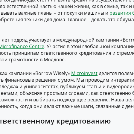
о естественной частью нашей жизни, как в семье, так и 
овывать важные планы – от покупки машины и
развития 
бретения техники для дома. Главное – делать это обдум
1 лет подряд участвует в международной кампании «Borro
Microfinance Centre
. Участие в этой глобальной компани
ость принципам ответственного кредитования и стрем
ой грамотности в Молдове.
ках кампании «Borrow Wisely»
Microinvest
делится полез
ать финансовые решения с умом. Мы проводим интеракт
лледжах и университетах, публикуем статьи и видеоролик
ветами, объясняя простыми словами, как ответственно б
возможности и выбирать подходящее решение. Наша цел
енность, когда они делают важные шаги, связанные с ден
ответственному кредитованию