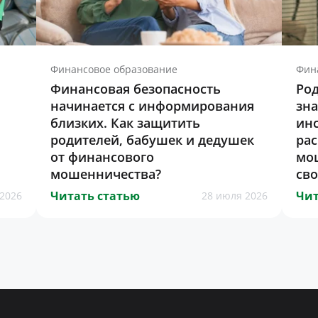
Финансовое образование
Фин
Финансовая безопасность
Род
начинается с информирования
зна
близких. Как защитить
инс
родителей, бабушек и дедушек
ра
от финансового
мо
мошенничества?
св
Читать статью
Чит
2026
28 июля 2026