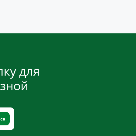
ку для
езной