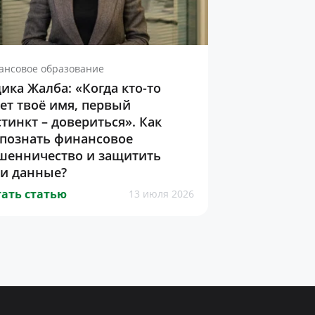
ансовое образование
ика Жалба: «Когда кто-то
ет твоё имя, первый
тинкт – довериться». Как
спознать финансовое
шенничество и защитить
ои данные?
ать статью
13 июля 2026