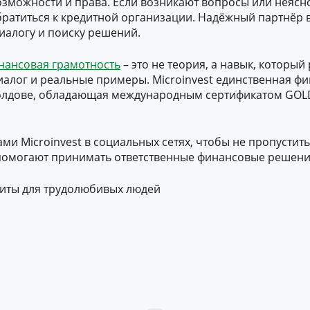
озможности и права. Если возникают вопросы или
неясн
братиться к кредитной организации. Надёжный партнёр в
иалогу и поиску решений.
нансовая грамотность
– это не теория, а навык, который
диалог и реальные примеры. Microinvest единственная ф
олдове, обладающая международным сертификатом GOLD
ами Microinvest в социальных сетях, чтобы не пропустит
 помогают принимать ответственные финансовые решени
едиты для трудолюбивых людей