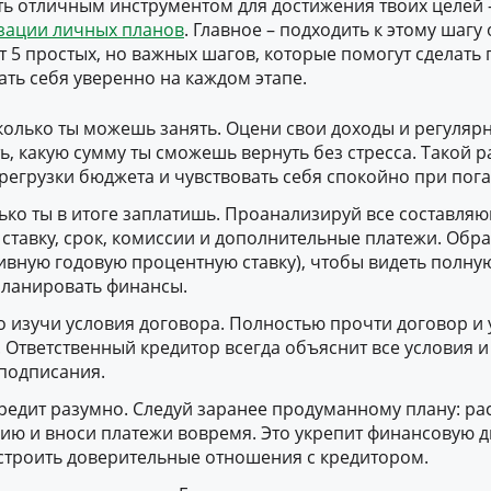
ть отличным инструментом для достижения твоих целей –
зации личных планов
. Главное – подходить к этому шагу
т 5 простых, но важных шагов, которые помогут сделать
ать себя уверенно на каждом этапе.
колько ты можешь занять. Оцени свои доходы и регуляр
ь, какую сумму ты сможешь вернуть без стресса. Такой 
регрузки бюджета и чувствовать себя спокойно при пог
ько ты в итоге заплатишь. Проанализируй все составляю
ставку, срок, комиссии и дополнительные платежи. Обр
ивную годовую процентную ставку), чтобы видеть полную
ланировать финансы.
 изучи условия договора. Полностью прочти договор и у
. Ответственный кредитор всегда объяснит все условия и 
подписания.
редит разумно. Следуй заранее продуманному плану: ра
ию и вноси платежи вовремя. Это укрепит финансовую 
троить доверительные отношения с кредитором.