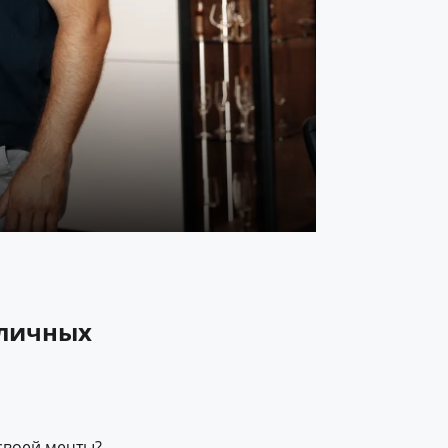
 личных
 своей мечты?