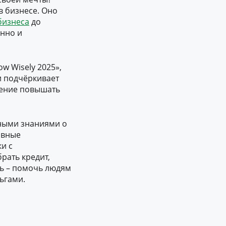
в бизнесе. Оно
бизнеса
до
анно и
w Wisely 2025»,
и подчёркивает
ление повышать
ными знаниями о
ивные
и с
рать кредит,
ь – помочь людям
ьгами.