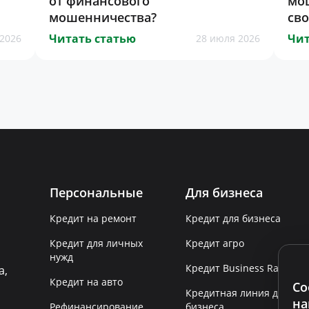
от финансового
мо
мошенничества?
св
Читать статью
Чит
2026
28 июля 2026
Персональные
Для бизнеса
Кредит на ремонт
Кредит для бизнеса
Кредит для личных
Кредит агро
нужд
Кредит Business Rapid
а,
Кредит на авто
Co
Кредитная линия для
на
Рефинансирование
бизнеса