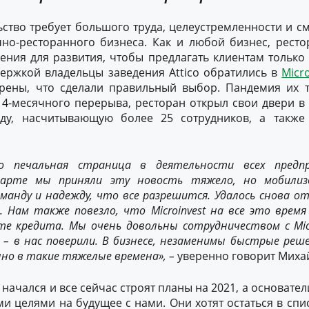
тво требует большого труда, целеустремленности и с
чно-ресторанного бизнеса. Как и любой бизнес, рест
ния для развития, чтобы предлагать клиентам только
ержкой владельцы заведения Attico обратились в
Micr
рены, что сделали правильный выбор. Пандемия их т
4-месячного перерыва, ресторан открыл свои двери в 
ду, насчитывающую более 25 сотрудников, а также
 печальная страница в деятельности всех предпр
 марте
мы приняли
эту новость
тяжело
, но мобилиз
манду и надежду, что все разрешится.
У
далось снова о
. Нам также повезло, что Microinvest
на
все это врем
ате кредита
.
М
ы
очень довольны
сотрудничество
м
с Mic
е
–
в нас поверили. В бизнесе
,
незаменимы быстрые реш
нно в
такие тяжелые
времена»,
–
уверенно говорит Михай
начался и все сейчас строят планы на 2021, а основател
и целями на будущее с нами. Они хотят остаться в сп