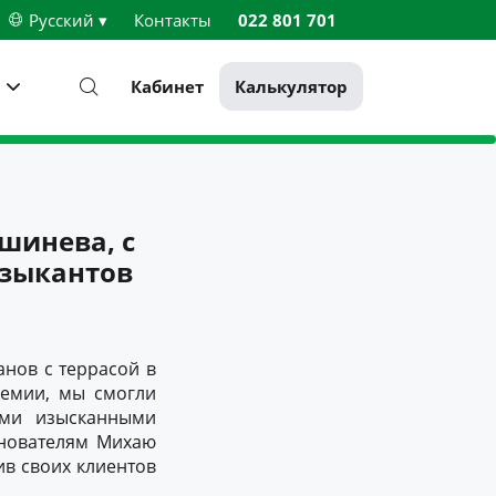
Русский ▾
Контакты
022 801 701
Кабинет
Калькулятор
шинева, с
узыкантов
анов с террасой в
демии, мы смогли
ыми изысканными
снователям Михаю
ив своих клиентов