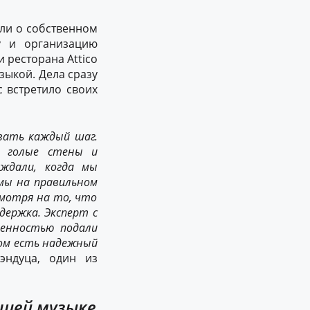
али о собственном
у и организацию
и ресторана Attico
зыкой. Дела сразу
 встретило своих
вать каждый шаг.
о голые стены и
 ждали, когда мы
мы на
правильн
ом
смотря на то, что
держка. Эксперт с
ренно
стью
подали
ом есть надежный
эндуца, один из
ошей музыке