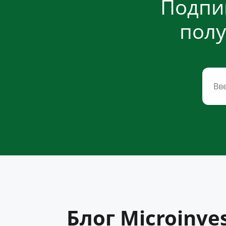
Подпи
полу
Блог Microinve