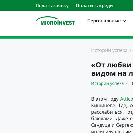
Подать заявку
Оплатить кредит
Персональные
Персональные
Истории успеха
Для бизнеса
«От любви 
О компании
видом на л
Для клиентов
Истории успеха
1
В этом году
Attic
Кишиневе. Где, 
расслабиться, 
блюдами. Даже е
Сэндуца и Сергею
индивидуальным 