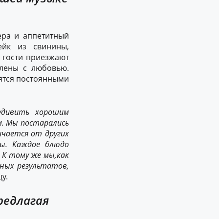
ера и аппетитный
йк из свинины,
 гости приезжают
лены с любовью.
вятся постоянными
дивить хорошим
м. Мы постарались
ичается от других
ты
. Каждое блюдо
. К тому же мы
,
как
ных результатов
,
у.
предлагая