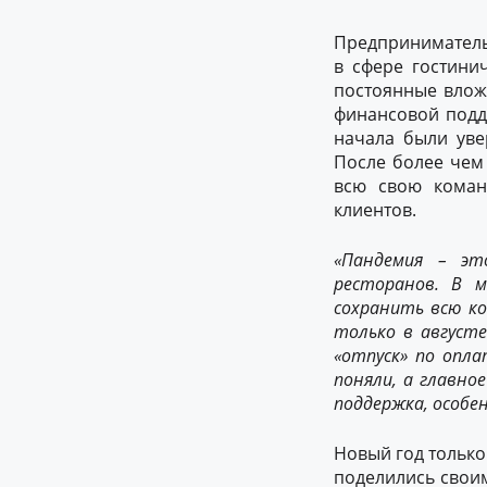
Предпринимательс
в сфере гостини
постоянные вложе
финансовой подд
начала были уве
После более чем 
всю свою коман
клиентов.
«Пандемия
–
это
ресторанов. В
сохранить всю ко
только в августе
«
отпуск
» по опл
поняли, а главно
поддержк
а
, особе
Новый год только 
поделились своим