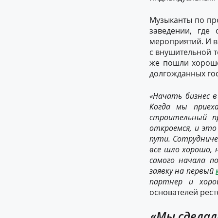
Музыканты по про
заведении, где
мероприятий. И во
с внушительной т
же пошли хорошо
долгожданных гос
«Начать бизнес 
Когда
мы
приех
строительный
п
откроемся
, и эт
пут
и
.
С
отрудничес
все шло хорошо,
самого начала п
заявку на первый
партнер и хоро
основателей рест
«Мы сделал