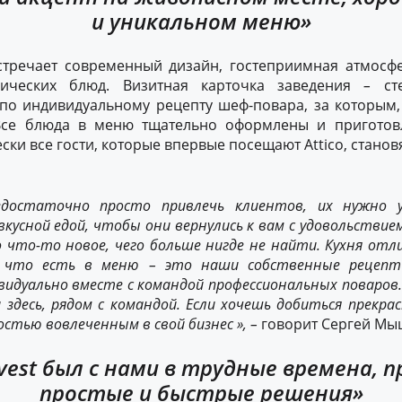
и уникальном меню»
стречает современный дизайн, гостеприимная атмосф
мических блюд. Визитная карточка заведения
–
сте
по индивидуальному рецепту шеф-повара, за которым,
 Все блюда в меню тщательно оформлены и приготов
ски все гости, которые впервые посещают Attico, стано
едостаточно просто привлечь клиентов,
их нужно
у
вкусной
едой, чтобы
они
верну
лись к вам
с удовольствие
co что-то новое, чего больше нигде не найти. Кухня отл
е, что есть в меню
–
это наши собственные
рецеп
видуально вместе с командой профессиональных поваров
 здесь,
рядом
с командой.
Е
сли хо
чешь
доби
ться
прекрас
остью вовлечен
ным
в свой бизнес »,
–
говорит Сергей Мыц
vest был с нами в трудные времена, 
простые и быстрые решения»