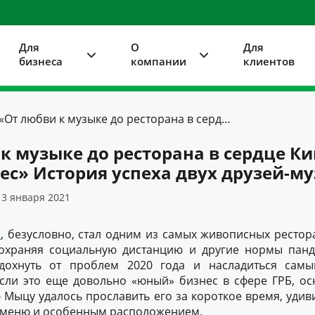
Для
О
Для
бизнеса
компании
клиентов
«От любви к музыке до ресторана в сердце Кишинева, с видом на лес» История успеха двух друзей-музыкантов
к музыке до ресторана в сердце Ки
ес» История успеха двух друзей-м
3 января 2021
o
, безусловно, стал одним из самых живописных рестор
сохраняя социальную дистанцию ​​и другие нормы пан
отдохнуть от проблем 2020 года и насладиться сам
сли это еще довольно «юный» бизнес в сфере ГРБ, о
 Мыцу удалось прославить его за короткое время, удив
меню и особенным расположением.