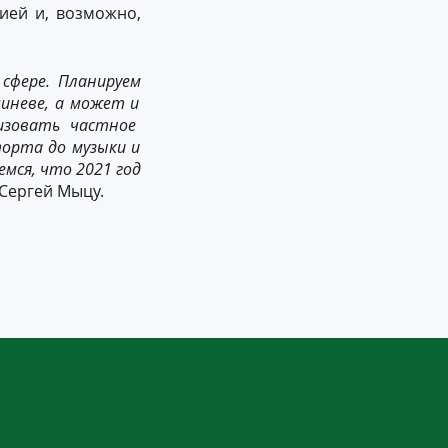
ией и, возможно,
сфере.
Планируем
шиневе,
а может и
изовать частн
ое
торта до музыки и
емся, что 2021 год
Сергей Мыцу.