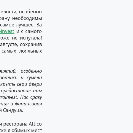
мелости, особенно
орану необходимы
 самое лучшее. За
oinvest
и с самого
оже не испугала!
августе, сохранив
 самых лояльных
иятий, особенно
овались и сумели
ткрыть свои двери
я
предоставил
нам
roinvest. Нас
сразу
ения
и
финансов
ая
 Сэндуца.
и ресторана Attico
иске любимых мест