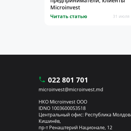
предприниматели, клиенты
Microinvest
Читать статью
31 июля 
022 801 701
microinvest@microinvest.md
НКО Microinvest ООО
IDNO 1003600053518
Центральный офис: Республика Молдов
Кишинёв,
пр-т Ренаштерий Национале, 12