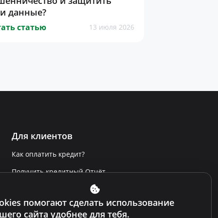
шенничество и защитить
ои данные?
ать статью
13 июля 2026
Для клиентов
Как оплатить кредит?
Получить кредитный Отчёт
Сообщить о нарушении
okies помогают сделать использование
Условия использования сайта
шего сайта удобнее для тебя.