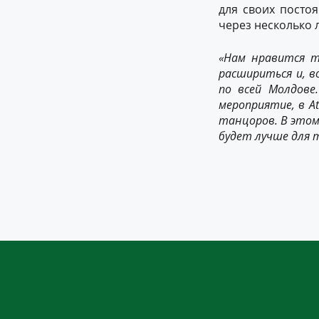
для своих посто
через несколько л
«Нам нравится 
расширить
ся
и, 
по всей Молдове
мероприяти
е, в
A
танцоров. В этом
будет лучше для 