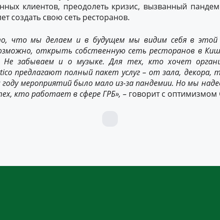
янных клиентов, преодолеть кризис, вызванный пандем
ет создать свою сеть ресторанов.
то, что мы делаем и в будущем мы
видим себя
в этой 
возможно, открыть
собственную
сеть ресторанов в Ки
.
Н
е забываем и о музыке. Для тех, кто
хочет
орган
ttico
предлага
ют
полный пакет услуг
–
от зала,
декора
, 
 году мероприятий было
мало
из-за пандемии.
Но м
ы наде
тех, кто работает в сфере ГРБ»,
–
говорит с оптимизмом 