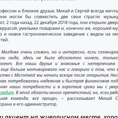
фессии и близкие друзья, Михай и Сергей всегда мечт
 они могли бы совместить две свои страсти: музык
т, 2 года назад, 22 декабря 2018 года, они открыли двер
еррасой, умелыми поварами и, конечно же, хорошей му
 и новое гастрономическое заведение с видом на лес
тей.
в Молдове очень сложно, но
и
интересно, если спланиро
ал
и
сюда,
здесь
не было абсолютно ничего, тольк
роект
. Все наши друзья и знакомые с нетерпением
о еще больше мотивировало нас
и говорило о том, что 
тво с Microinvest
м
ы начали вскоре после открытия. Не
нам
по
требовалась надежная и быстрая финансовая под
он
я
л наши потребности и в короткие сроки мы
с
уве
кредит
. В этой области много препятствий, но
,
если ряд
шая команда, все проще»,
–
рассказывает Михай С
орана и его администратор.
и акцент на живописном месте, хор