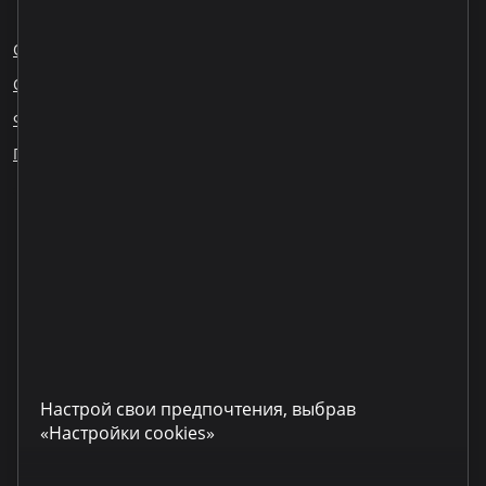
О нас
Блог
Карьера
Обращения сотрудников
Ответственное кредитование
Финансовое образование
ESG
Публикация информации
Наши партнеры
Настрой свои предпочтения, выбрав
«Настройки cookies»