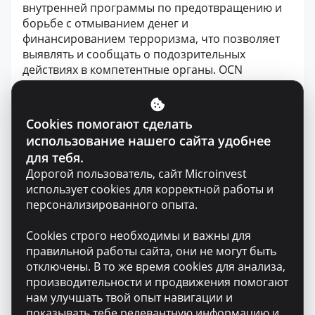
внутренней программы по предотвращению и
борьбе с отмыванием денег и
финансированием терроризма, что позволяет
выявлять и сообщать о подозрительных
действиях в компетентные органы. OCN
Microinvest SRL не устанавливает деловые
отношения с юридическими лицами, чья
деятельность входит в перечень видов
Cookies помогают сделать
деятельности, не финансируемых компанией,
использование нашего сайта удобнее
также с нерезидентами, юридическими лицами
для тебя.
зарегистрированными на левобережье Днестра,
Дорогой пользователь, сайт Microinvest
а также с физическими лицами
использует cookies для корректной работы и
зарегистрированными в этих районах и не
персонализированного опыта.
имеющими удостоверения личности/паспорта
гражданина РМ; с лицами или компаниями,
Cookies строго необходимы и важны для
включенными в международные санкционные
правильной работы сайта, они не могут быть
списки, либо осуществляющими деятельность с
отключены. В то же время cookies для анализа,
высоким уровнем риска отмывания денег и
производительности и продвижения помогают
финансирования терроризма.
нам улучшать твой опыт навигации и
показывать тебе релевантную информацию и