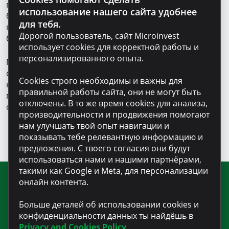
проценты, комиссии и платежи, чтобы знать, какова
использование нашего сайта удобнее
будет общая стоимость кредита, сколько ты будешь
для тебя.
платить ежемесячно, а также то, за что ты платишь
Дорогой пользователь, сайт Microinvest
больше или меньше.
использует cookies для корректной работы и
персонализированного опыта.
Microinvest, как ответственный кредитор, в
сотрудничестве с
MFC
готов помочь тебе всей
Cookies строго необходимы и важны для
необходимой информацией, чтобы ты принял
правильной работы сайта, они не могут быть
правильное решение и занимал грамотно. Преврати
отключены. В то же время cookies для анализа,
свой кредит в преимущество.
производительности и продвижения помогают
нам улучшать твой опыт навигации и
показывать тебе релевантную информацию и
предложения. С твоего согласия они будут
использоваться нами и нашими партнёрами,
такими как Google и Meta, для персонализации
онлайн контента.
Подпишитесь на нашу рассылку
Больше деталей об использовании cookies и
для получения новостей и
конфиденциальности данных ты найдёшь в
полезной информации
Privacy and Cookies Policy
.