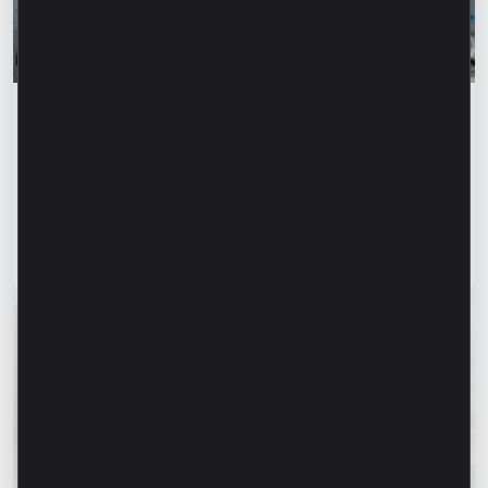
Истории успеха
„Для нас важно не просто производить, а
создавать готовое решение” – Марина
Кирилов и Раду Бургеля,
предприниматели, клиенты Microinvest
Читать статью
31 июля 2026