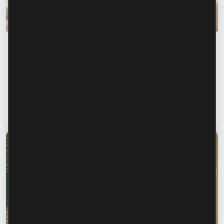
Финансовое образование
Финансовая безопасность начинается с
информирования близких. Как защитить
родителей, бабушек и дедушек от
финансового мошенничества?
Читать статью
28 июля 2026