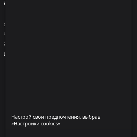
Для клиентов
О нас
Блог
Карьера
Обращения сотрудников
Ответственное кредитование
Финансовое образование
ESG
Публикация информации
Наши партнеры
LinkedIn
YouTube
TikTok
Instagram
Facebook
Настрой свои предпочтения, выбрав
«Настройки cookies»