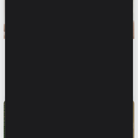
Финансовое образование
Финансовая безопасность начинается с
информирования близких. Как защитить
родителей, бабушек и дедушек от
финансового мошенничества?
Читать статью
28 июля 2026