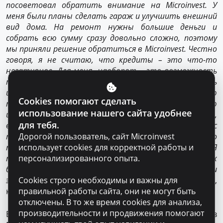
посоветовал обратить внимание на Microinvest. У
меня были планы сделать гараж и улучшить внешний
вид дома. На ремонт нужны большие деньги и
собрать всю сумму сразу довольно сложно, поэтому
мы приняли решение обратиться в Microinvest. Честно
говоря, я не считаю, что кредиты – это что-то
негативное. Для меня, наоборот – это возможность
получить вовремя необходимые деньги и возвращать
их поэтапно. Я был приятно удивлен отношению
Cookies помогают сделать
персонала ко мне. Они предоставили мне всю
использование нашего сайта удобнее
информацию и ответили на мои вопросы,
для тебя.
внимательно объяснили все нюансы, связанные с
получением кредита. То, что мне особенно
Дорогой пользователь, сайт Microinvest
понравилось – это быстрая обработка заявки. Я
использует cookies для корректной работы и
получил необходимую сумму всего за 1 час, без лишних
персонализированного опыта.
бумажных формальностей, что, безусловно, удобно и
эффективно»,
– Вадим, село Паустова, район Окница,
Cookies строго необходимы и важны для
клиент Microinvest.
правильной работы сайта, они не могут быть
отключены. В то же время cookies для анализа,
производительности и продвижения помогают
Если ты тоже планируешь начать ремонт, обратись в