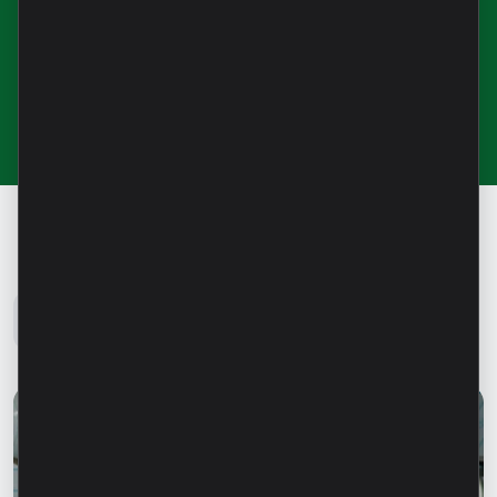
для получения новостей и
полезной информации
Блог Microinvest
Все новости