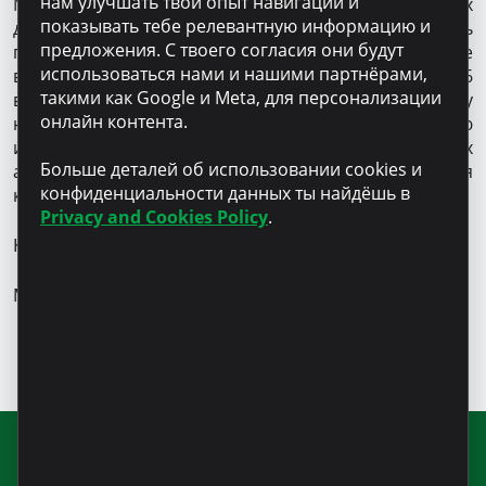
нам улучшать твой опыт навигации и
Microinvest чтобы узнать все подробности о кредитах
показывать тебе релевантную информацию и
для улучшения жилищных условий. Ты можешь
предложения. С твоего согласия они будут
подать заявку на кредит физически или онлайн, не
использоваться нами и нашими партнёрами,
выходя из дома, и получить деньги в одном из 16
такими как Google и Meta, для персонализации
вспомогательных офисов по всей стране или сразу
онлайн контента.
на карту. Кроме того, ты получаешь самую важную
информацию об условиях выплат и других важных
Больше деталей об использовании cookies и
аспектах для безопасного и выгодного оформления
конфиденциальности данных ты найдёшь в
кредита.
Privacy and Cookies Policy
.
Когда чего-то не хватает, добавим мы!
Microinvest – кредиты для трудолюбивых людей.
Подпишитесь на нашу рассылку