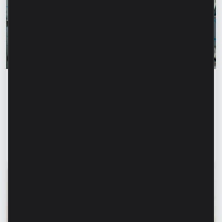
Истории успеха
„Для нас важно не просто производить, а
создавать готовое решение” – Марина
Кирилов и Раду Бургеля,
предприниматели, клиенты Microinvest
Читать статью
31 июля 2026