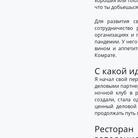
хороших или плох
что ты добьешься
Для развития с
сотрудничество
организациях и 
пандемии. У него
вином и аппетит
Комрате.
С какой и
Я начал свой пер
деловыми партнер
ночной клуб в р
создали, стала 
ценный деловой 
продолжать путь
Ресторан