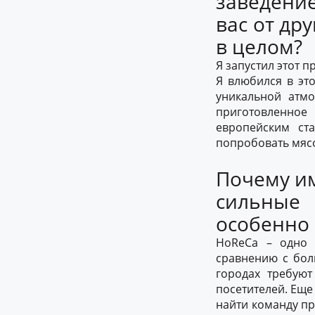
заведение
вас от др
в целом?
Я запустил этот 
Я влюбился в это
уникальной атмо
приготовленное 
европейским ст
попробовать мясо
Почему и
сильные 
особенно
HoReCa – одно 
сравнению с бол
городах требую
посетителей. Еще
найти команду пр