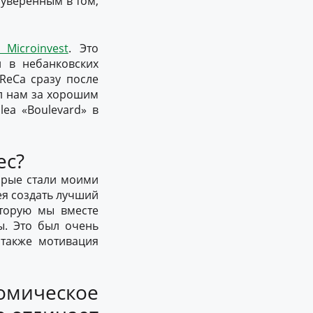
 уверенным в том,
Microinvest
. Это
 в небанковских
ReCa сразу после
ал нам за хорошим
ea «Boulevard» в
ес?
торые стали моими
ея создать лучший
оторую мы вместе
ы. Это был очень
 также мотивация
омическое