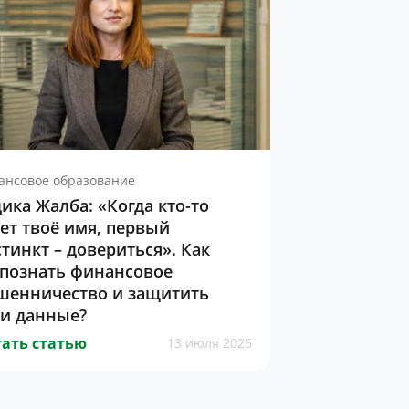
ансовое образование
ика Жалба: «Когда кто-то
ет твоё имя, первый
тинкт – довериться». Как
спознать финансовое
шенничество и защитить
ои данные?
ать статью
13 июля 2026