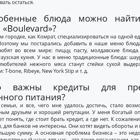
ать остаться.
собенные блюда можно найт
 «Boulevard»?
м городке, как Комрат, специализироваться на одной е
Поэтому мы постарались добавить в наше меню блю
любят во всем мире: пиццу, пасту, молдавские блюда
гаузская кухня. У нас в меню традиционные блюда: шау
любителей нежного мяса станут стейки сухой выдер
 T-bone, Ribeye, New York Stip и т. д.
ко важны кредиты для пре
нного питания?
 семьи, и все, чего мне удалось достичь, стало воз
рным друзьям и хорошей репутации. У меня богатый оп
т понять, где стоит брать кредит, а где нет. К сожален
 для банков не интересны. Они хотят видеть обороты и 
льшую сумму. А основная проблема бизнеса – это нед
динственный шанс для нас – это такие организации, ка