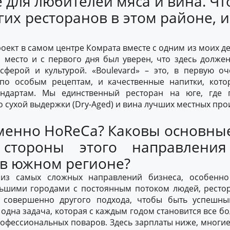
 для любителей мяса и вина. Чт
угих ресторанов в этом районе, и
проект в самом центре Комрата вместе с одним из моих д
 место и с первого дня был уверен, что здесь долже
сферой и культурой. «Boulevard» – это, в первую оч
по особым рецептам, и качественные напитки, кот
андартам. Мы единственный ресторан на юге, где п
 сухой выдержки (Dry-Aged) и вина лучших местных про
менно HoReCa? Каковы основные
стороны этого направления
 в южном регионе?
из самых сложных направлений бизнеса, особенно
ьшими городами с постоянным потоком людей, ресто
т совершенно другого подхода, чтобы быть успешны
 одна задача, которая с каждым годом становится все бо
офессиональных поваров. Здесь зарплаты ниже, многи