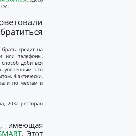
нес.
етовали
братиться
 брать кредит на
и или телефоны.
 способ добиться
ть уверенным, что
ытом. Фактически,
етали по местам и
на, 203а ресторан
е, имеющая
SMART
. Этот