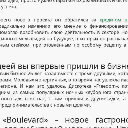
их идей, просто нужно стараться их реализовать и быть
 успеха.
воего нового проекта он обратился за
кредитом в 
 радикально изменило его мнение о финансировании
помогло возобновить свою деятельность в секторе Ho
 много смелых идей на будущее, о которых он рассказ
ным стейком, приготовленным по особому рецепту а l
деей вы впервые пришли в бизн
вый бизнес 26 лет назад вместе с тремя друзьями, ко
ами. Молодых и энергичных, в то время нас увлекла ид
егионе. И нам это удалось. Дискотека «Freedom», к
одним из самых популярных ночных клубов юга стран
опыт для всех нас, с ним пришли и другие идеи, а
 предпринимательства с новыми целями.
 «Boulevard» – новое гастрон