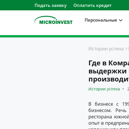
Подать заявку
Оплатить кредит
Персональные
Персональные
Истории успеха
Для бизнеса
Где в Комр
О компании
выдержки 
производи
Для клиентов
Истории успеха
2
В бизнесе с 19
бизнесом. Речь
ресторана южной 
опыт в предприни