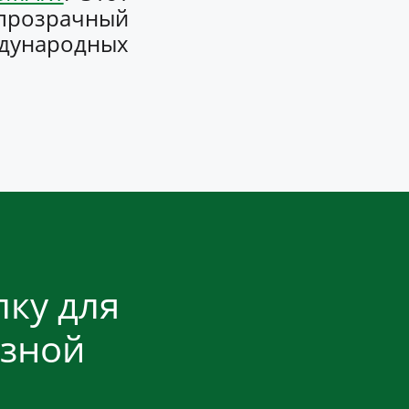
прозрачный
дународных
ку для
езной