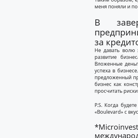
меня поняли и по
В заве
предприн
за кредит
Не давать волю 
развитие бизне
Вложенные деньг
успеха в бизнесе
предложенный про
бизнес как конст
просчитать риски
P.S. Когда будет
«Boulevard» с вк
*Microinv
междунар