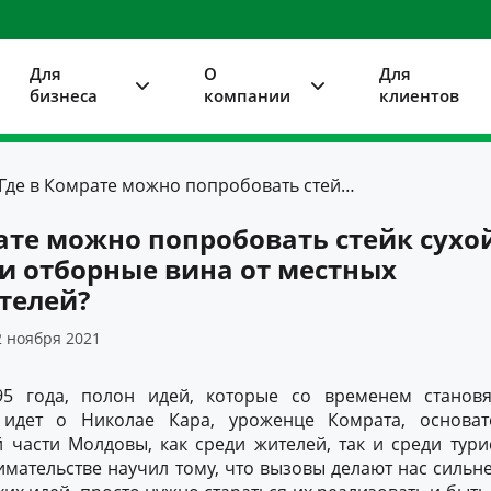
Для
О
Для
бизнеса
компании
клиентов
Где в Комрате можно попробовать стейк сухой выдержки и отборные вина от местных производителей?
ате можно попробовать стейк сухо
и отборные вина от местных
телей?
 ноября 2021
95 года, полон идей, которые со временем станов
 идет о Николае Кара, уроженце Комрата, основат
части Молдовы, как среди жителей, так и среди тури
мательстве научил тому, что вызовы делают нас сильне