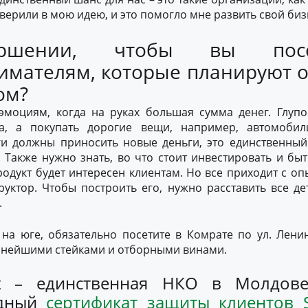
верили в мою идею, и это помогло мне развить свой биз
ршении, чтобы вы посов
имателям, которые планируют о
ом?
эмоциям, когда на руках большая сумма денег. Глупо
са, а покупать дорогие вещи, например, автомобил
и должны приносить новые деньги, это единственный
. Также нужно знать, во что стоит инвестировать и бы
дукт будет интересен клиентам. Но все приходит с оп
руктор. Чтобы построить его, нужно расставить все д
.
е на юге, обязательно посетите в Комрате по ул. Лени
уснейшими стейками и отборными винами.
est – единственная НКО в Молдов
одный
сертификат защиты клиентов 