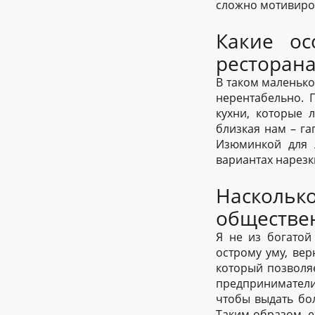
сложно мотивиров
Какие о
ресторана
В таком маленько
нерентабельно. 
кухни, которые 
близкая нам – га
Изюминкой для 
вариантах нарезки:
Насколь
обществе
Я не из богатой
острому уму, ве
который позволяе
предприниматели,
чтобы выдать бо
Таким образом, е