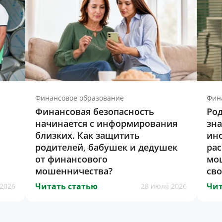
Финансовое образование
Фин
Финансовая безопасность
Род
начинается с информирования
зна
близких. Как защитить
инс
родителей, бабушек и дедушек
ра
от финансового
мо
мошенничества?
св
Читать статью
Чит
2026
28 июля 2026