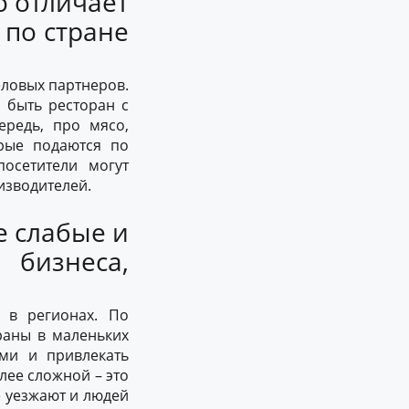
о отличает
 по стране
еловых партнеров.
н быть ресторан с
ередь, про мясо,
орые подаются по
осетители могут
изводителей.
 слабые и
 бизнеса,
 в регионах. По
раны в маленьких
ми и привлекать
лее сложной – это
е уезжают и людей