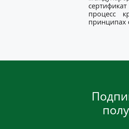
сертифика
процесс к
принципах 
Подпи
полу