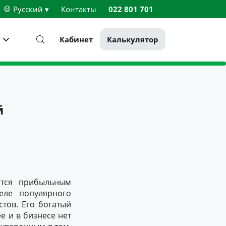
Русский ▾
Контакты
022 801 701
Кабинет
Калькулятор
й
ятся прибыльным
еле популярного
стов. Его богатый
е и в бизнесе нет