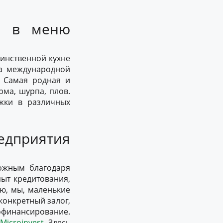
и в меню
динственной кухне
да международной
. Самая родная и
рма, шурпа, плов.
жки в различных
дприятия
можным благодаря
ыт кредитования,
ию, мы, маленькие
конкретный залог,
офинансирование.
к
Microinvest
. Здесь