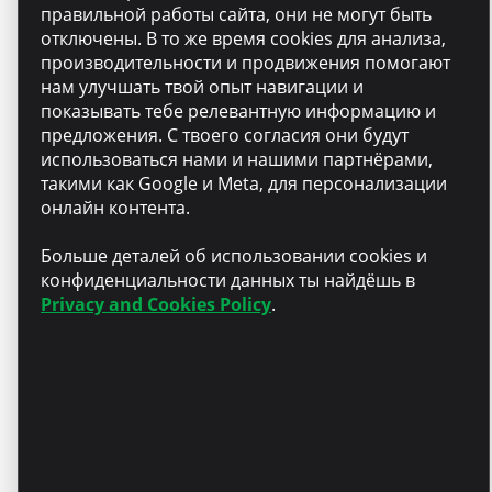
правильной работы сайта, они не могут быть
работать с пользой и
отключены. В то же время cookies для анализа,
помогать развивать
производительности и продвижения помогают
местный бизнес.
нам улучшать твой опыт навигации и
показывать тебе релевантную информацию и
предложения. С твоего согласия они будут
использоваться нами и нашими партнёрами,
Признание.
такими как Google и Meta, для персонализации
Конкурентоспособный пакет
онлайн контента.
заработной платы.
Больше деталей об использовании cookies и
конфиденциальности данных ты найдёшь в
Privacy and Cookies Policy
.
Частичная компенсация за
курсы английского языка
для личного развития.
Частичная компенсация за
обучение в автошколе для