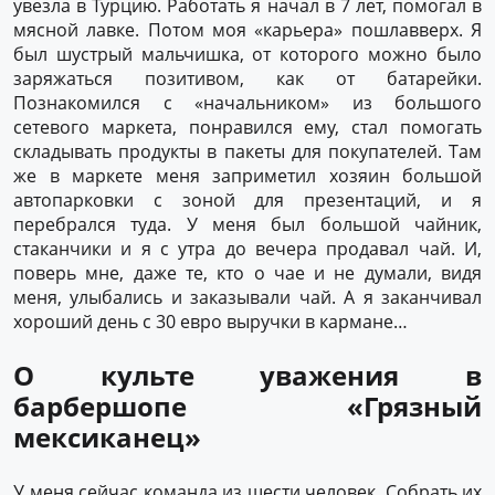
увезла в Турцию. Работать я начал в 7 лет, помогал в
мясной лавке. Потом моя «карьера» пошлавверх. Я
был шустрый мальчишка, от которого можно было
заряжаться позитивом, как от батарейки.
Познакомился с «начальником» из большого
сетевого маркета, понравился ему, стал помогать
складывать продукты в пакеты для покупателей. Там
же в маркете меня заприметил хозяин большой
автопарковки с зоной для презентаций, и я
перебрался туда. У меня был большой чайник,
стаканчики и я с утра до вечера продавал чай. И,
поверь мне, даже те, кто о чае и не думали, видя
меня, улыбались и заказывали чай. А я заканчивал
хороший день с 30 евро выручки в кармане…
О культе уважения в
барбершопе «Грязный
мексиканец»
У меня сейчас команда из шести человек. Собрать их