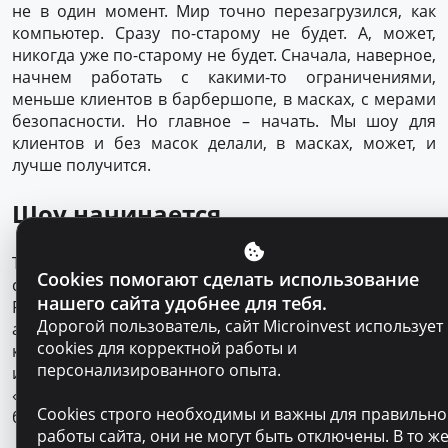
не в один момент. Мир точно перезагрузился, как
компьютер. Сразу по-старому не будет. А, может,
никогда уже по-старому не будет. Сначала, наверное,
начнем работать с какими-то ограничениями,
меньше клиентов в барбершопе, в масках, с мерами
безопасности. Но главное – начать. Мы шоу для
клиентов и без масок делали, в масках, может, и
лучше получится.
Шоу начинается
Тут пока карантин, Бро, я решил свое шоу начать
Cookies помогают сделать использование
снимать. Опыта пока нет, но, думаю, будет круто.
нашего сайта удобнее для тебя.
Реальные разговоры с реальными людьми. Мы уже
Дорогой пользователь, сайт Microinvest использует
анонс к пилотному выпуску сделали. Давай мы его в
cookies для корректной работы и
конце интервью выложим. Я всем говорю – отсюда,
персонализированного опыта.
из Кишинева, я хочу по-настоящему стартовать.
«Грязный мексиканец» должен стать известным
Cookies строго необходимы и важны для правильн
брендом.
работы сайта, они не могут быть отключены. В то ж