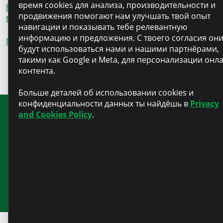
время cookies для анализа, производительности и
https://www.facebook.com/yuri.feraru/videos/278087773
продвижения помогают нам улучшать твой опыт
t=42
навигации и показывать тебе релевантную
информацию и предложения. С твоего согласия он
Павел Зинган
будут использоваться нами и нашими партнёрами,
такими как Google и Meta, для персонализации онл
контента.
Больше деталей об использовании cookies и
конфиденциальности данных ты найдёшь в
Privacy
and Cookies Policy
.
Подпишитесь на нашу рассылку
для получения новостей и
полезной информации