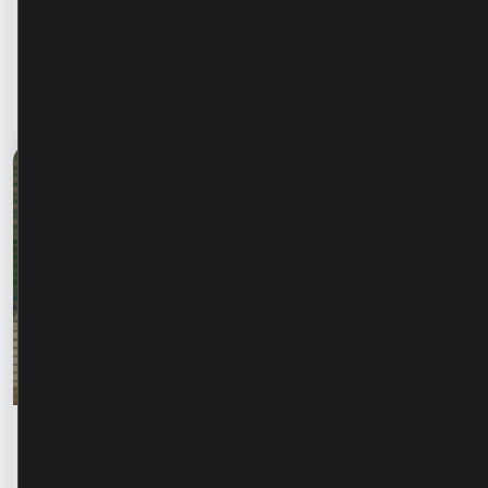
информирования близких. Как защитить
родителей, бабушек и дедушек от
финансового мошенничества?
Читать статью
28 июля 2026
Финансовое образование
Родика Жалба: «Когда кто-то знает твоё