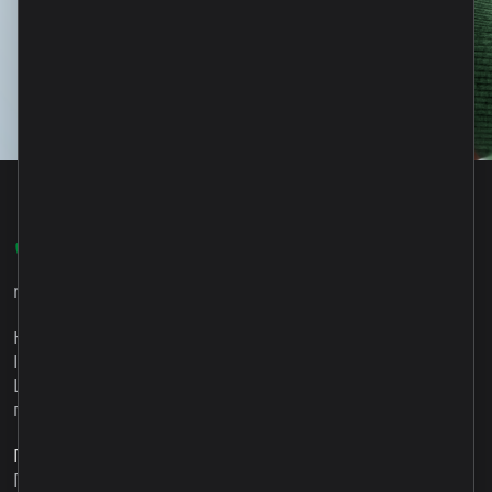
022 801 701
microinvest@microinvest.md
НКО Microinvest ООО
IDNO 1003600053518
Центральный офис: Республика Молдова, Кишинёв,
пр-т Ренаштерий Национале, 12
График Работы:
Понедельник – Пятница 09:00 - 18:00