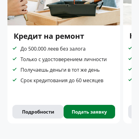
Кр
Кредит на ремонт
Д
До 500.000 леев без залога
Б
Только с удостоверением личности
Р
Получаешь деньги в тот же день
Ш
Срок кредитования до 60 месяцев
с
Подробности
Подать заявку