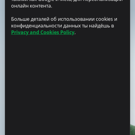
Мобильное
онлайн контента.
приложение
Больше деталей об использовании cookies и
Microinvest
конфиденциальности данных ты найдёшь в
Privacy and Cookies Policy
.
Управляй своими кредитами в удобном для тебя
ритме с приложением Microinvest. Подавай
онлайн-заявки и проходи все этапы
кредитования, проверяй остаток, историю
платежей и даже оплачивай онлайн – без
комиссии, с комфортом и уверенностью.