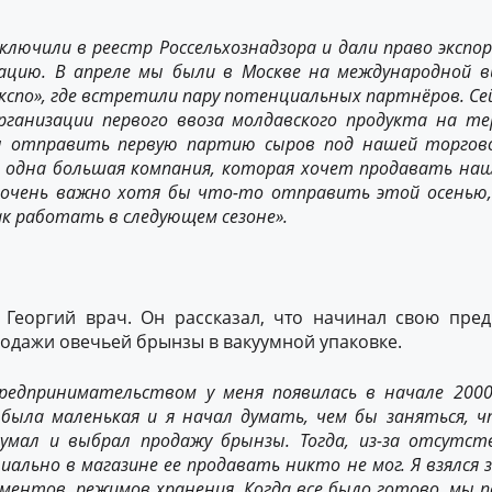
лючили в реестр Россельхознадзора и дали право эксп
рацию. В апреле мы были в Москве на международной 
кспо», где встретили пару потенциальных партнёров. Се
рганизации первого ввоза молдавского продукта на т
 отправить первую партию сыров под нашей торговой
ь одна большая компания, которая хочет продавать на
с очень важно хотя бы что-то отправить этой осенью
ак работать в следующем сезоне».
Георгий врач. Он рассказал, что начинал свою пре
родажи овечьей брынзы в вакуумной упаковке.
предпринимательством у меня появилась в начале 2000
 была маленькая и я начал думать, чем бы заняться, 
думал и выбрал продажу брынзы. Тогда, из-за отсутс
иально в магазине ее продавать никто не мог. Я взялся з
ментов, режимов хранения. Когда все было готово, мы 