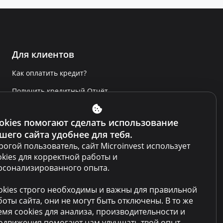
Для клиентов
Как оплатить кредит?
Получить кредитный Отчёт
Сообщить о нарушении
okies помогают сделать использование
Условия использования сайта
шего сайта удобнее для тебя.
Условия использования кабинета
рогой пользователь, сайт Microinvest использует
okies для корректной работы и
Политика по противодействию
рсонализированного опыта.
отмыванию денег
okies строго необходимы и важны для правильной
Политика конфиденциальности
боты сайта, они не могут быть отключены. В то же
Продажа залога
емя cookies для анализа, производительности и
одвижения помогают нам улучшать твой опыт