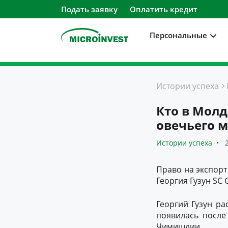
Подать заявку
Оплатить кредит
Персональные
Персональные
Истории успеха
Для бизнеса
Кто в Молд
О компании
овечьего м
Для клиентов
Истории успеха
2
Право на экспорт
Георгия Гузун SC
Георгий Гузун ра
появилась после
Чимишлии.