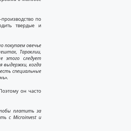
и-производство по
одить твердые и
о покупаем овечье
нештах, Тараклии,
ле этого следует
я выдержки, когда
 есть специальные
нь».
 Поэтому он часто
чтобы платить за
ь с Microinvest и