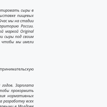
ортировать сыры в
выставке пищевых
йчас мы на стадии
ерриторию России.
 маркой Original
ши сыры под своим
, чтобы мы имели
дпринимательскую
 годов. Зарплата
чтобы прокормить
твия нормативных
а разработку всех
первыми в Молдове