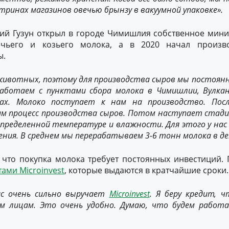
тринах магазинов овечью брынзу в вакуумной упаковке».
гий Гузун открыл в городе Чимишлия собственное мин
ечьего и козьего молока, а в 2020 начал произв
ы.
 животных, поэтому для производства сыров мы постоянн
Работаем с пунктами сбора молока в Чимишлии, Вулка
ах. Молоко поступает к нам на производство. Пос
ам процесс производства сыров. Потом наступает стади
пределенной температуре и влажности. Для этого у нас
ния. В среднем мы перерабатываем 3-6 тонн молока в де
 что покупка молока требует постоянных инвестиций.
тами Microinvest
, которые выдаются в кратчайшие сроки.
ас очень сильно выручает
Microinvest
. Я беру кредит, 
м лицам. Это очень удобно. Думаю, что будем работат