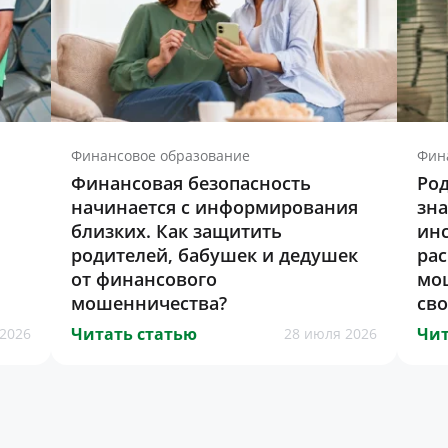
Финансовое образование
Фин
Финансовая безопасность
Род
начинается с информирования
зна
близких. Как защитить
инс
родителей, бабушек и дедушек
ра
от финансового
мо
мошенничества?
св
Читать статью
Чит
2026
28 июля 2026