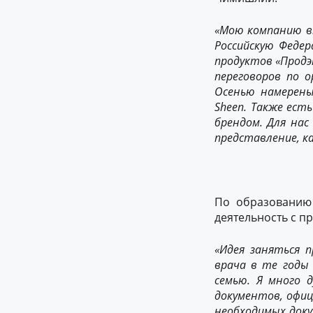
«Мою компанию вк
Российскую Феде
продуктов «Продэ
переговоров по о
Осенью намерены
Sheen. Также ест
брендом. Для на
представление, к
По образованию 
деятельность с п
«Идея заняться 
врача в те годы
семью. Я много 
документов, офиц
необходимых доку