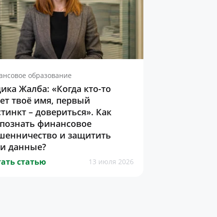
ансовое образование
ика Жалба: «Когда кто-то
ет твоё имя, первый
тинкт – довериться». Как
спознать финансовое
шенничество и защитить
ои данные?
ать статью
13 июля 2026