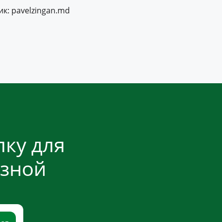
к: pavelzingan.md
ку для
езной