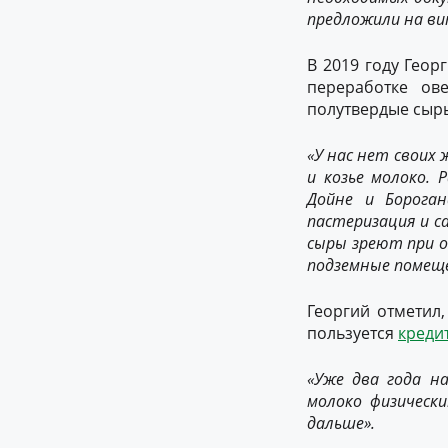
предложили на ви
В 2019 году Геор
переработке ов
полутвердые сыр
«У нас нет своих
и козье молоко. 
Дойне и Бороган
пастеризация и с
сыры зреют при о
подземные помеще
Георгий отметил,
пользуется
креди
«Уже два года н
молоко физически
дальше».