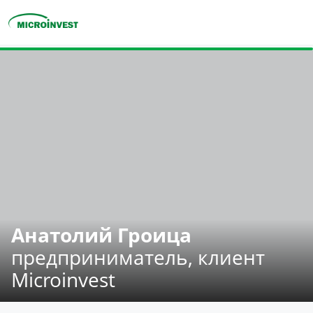
Персональные
Для бизнеса
О компании
Для клиентов
Анатолий Гроица
предприниматель, клиент
Microinvest