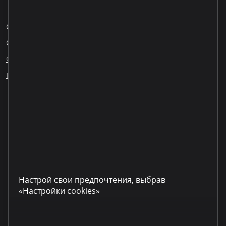
О нас
Блог
Карьера
Обращения сотрудников
Ответственное кредитование
Финансовое образование
ESG
Публикация информации
Наши партнеры
LinkedIn
YouTube
TikTok
Instagram
Facebook
Настрой свои предпочтения, выбрав
«Настройки cookies»