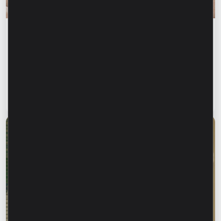
Финансовое образование
Финансовая безопасность начинается с
информирования близких. Как защитить
родителей, бабушек и дедушек от
финансового мошенничества?
Читать статью
28 июля 2026