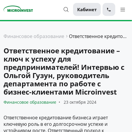
Кабинет
Персональные
Финансовое образование
Ответственное кредитование – ключ к успеху для предпринимателей! Интервью с Ольгой Гузун, руководитель департамента по работе с бизнес-клиентами Microinvest
Для бизнеса
Ответственное кредитование –
О компании
ключ к успеху для
Для клиентов
предпринимателей! Интервью с
Ольгой Гузун, руководитель
департамента по работе с
бизнес-клиентами Microinvest
Финансовое образование
23 октября 2024
Ответственное кредитование бизнеса играет
ключевую роль в его долгосрочном успехе и
устойчивом росте. Ответственный подход к