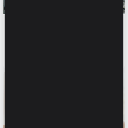
Истории успеха
„Для нас важно не просто производить, а
создавать готовое решение” – Марина
Кирилов и Раду Бургеля,
предприниматели, клиенты Microinvest
Читать статью
31 июля 2026