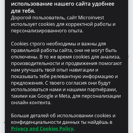
использование нашего сайта удобнее
Возможность воспользоваться кредитным
для тебя.
лимитом сроком до 36 месяцев, основанным на
Дорогой пользователь, сайт Microinvest
финансовом анализе, без дополнительных затрат
использует cookies для корректной работы и
и с твоим минимальным участием.
персонализированного опыта.
Предлагаем конкурентоспособные и прозрачные
Cookies строго необходимы и важны для
условия кредитования.
правильной работы сайта, они не могут быть
В течение всего сотрудничества мы обеспечиваем
отключены. В то же время cookies для анализа,
постоянную поддержку и консультации,
производительности и продвижения помогают
придерживаясь ответственного и этичного
нам улучшать твой опыт навигации и
подхода к каждому клиенту.
показывать тебе релевантную информацию и
предложения. С твоего согласия они будут
Как, по твоему мнению, влияет
использоваться нами и нашими партнёрами,
такими как Google и Meta, для персонализации
финансовое образование на
онлайн контента.
кредитные решения
предпринимателей? Какие
Больше деталей об использовании cookies и
индивидуальные инструменты
конфиденциальности данных ты найдёшь в
Privacy and Cookies Policy
.
и решения предлагает