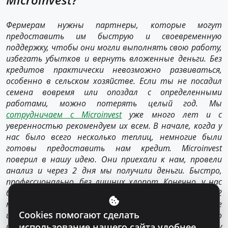
Фермерам нужны партнеры, которые могут
предоставить им быструю и своевременную
поддержку, чтобы они могли выполнять свою работу,
избегать убытков и вернуть вложенные деньги. Без
кредитов практически невозможно развиваться,
особенно в сельском хозяйстве. Если ты не посадил
семена вовремя или опоздал с определенными
работами, можно потерять целый год. Мы
сотрудничаем с Microinvest
уже много лет и с
уверенностью рекомендуем их всем. В начале, когда у
нас было всего несколько теплиц, немногие были
готовы предоставить нам кредит. Microinvest
поверил в нашу идею. Они приехали к нам, провели
анализ и через 2 дня мы получили деньги. Быстро,
профессионально, без лишних хлопот. Конечно, у нас
были страхи при первом кредите. Я помню, как за 2
месяца мы собрали деньги, чтобы как можно быстрее
Cookies помогают сделать
их вернуть. Затем мы поняли, что важно правильно
инвестировать и обращаться к надежному
использование нашего сайта удобнее