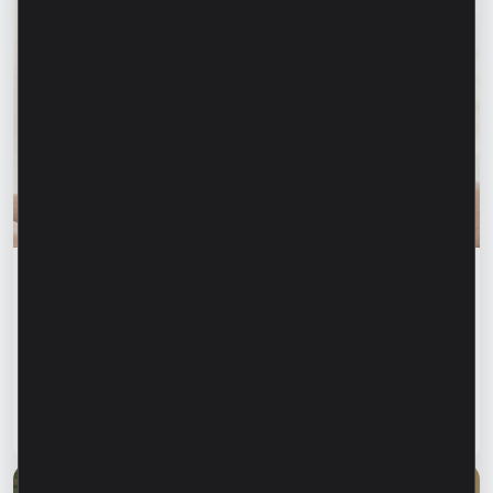
Финансовое образование
Финансовая безопасность начинается с
информирования близких. Как защитить
родителей, бабушек и дедушек от
финансового мошенничества?
Читать статью
28 июля 2026