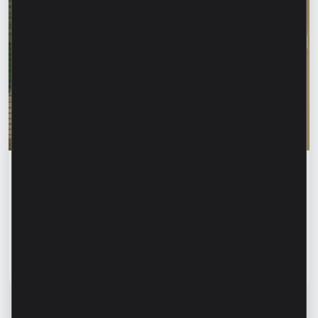
Финансовое образование
Родика Жалба: «Когда кто-то знает твоё
имя, первый инстинкт – довериться». Как
распознать финансовое мошенничество
и защитить свои данные?
Читать статью
13 июля 2026