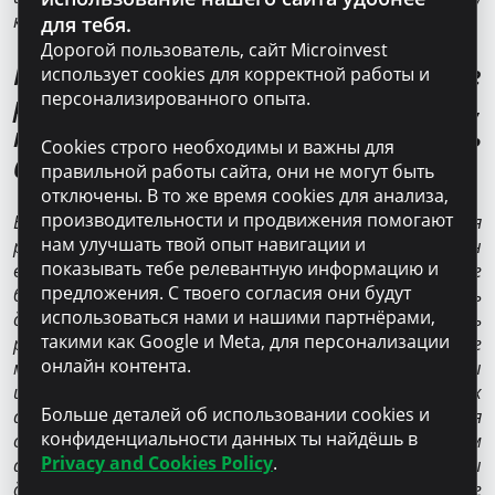
кредитору.
для тебя.
Дорогой пользователь, сайт Microinvest
Какие у вас планы развития? Какие
использует cookies для корректной работы и
персонализированного опыта.
рекомендации вы бы дали тем,
кто все еще колеблется начать
Cookies строго необходимы и важны для
бизнес в Молдове?
правильной работы сайта, они не могут быть
отключены. В то же время cookies для анализа,
производительности и продвижения помогают
Если ты работаешь с душой, то добьешься
нам улучшать твой опыт навигации и
результатов, даже в Молдове. Я призываю молдаван
показывать тебе релевантную информацию и
вернуться домой. У нас можно развивать успешные
предложения. С твоего согласия они будут
бизнесы. Это сложно, но возможно. Зато ты будешь
использоваться нами и нашими партнёрами,
дома, рядом с близкими и будешь способствовать
такими как Google и Meta, для персонализации
развитию своей страны. Мы планируем и дальше
онлайн контента.
модернизировать наши теплицы. В этом году мы
инвестировали в строительство двух новых
Больше деталей об использовании cookies и
автоматизированных теплиц для выращивания
конфиденциальности данных ты найдёшь в
саженцев. Кроме того, мы регулярно расширяем
Privacy and Cookies Policy
.
ассортимент наших сортов овощей и саженцев. Мы
довольны и любим то, что делаем, а это самое