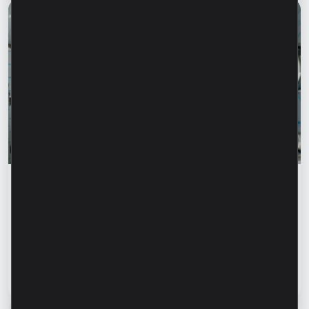
Истории успеха
„Для нас важно не просто производить, а
создавать готовое решение” – Марина
Кирилов и Раду Бургеля,
предприниматели, клиенты Microinvest
Читать статью
31 июля 2026