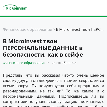
Персональные
Финансовое образование
В Microinvest твои ПЕРСОНАЛЬНЫЕ ДАННЫЕ в безопасности, как в сейфе
Для бизнеса
В Microinvest твои
О компании
ПЕРСОНАЛЬНЫЕ ДАННЫЕ в
Для клиентов
безопасности, как в сейфе
Финансовое образование
26 октября 2021
Представь, что ты рассказал что-то очень ценное
своему другу, а он «поделился» твоими секретами со
всеми вокруг. Ты почувствуешь себя преданным и
разочарованным, не так ли? То же самое и с
персональными данными. Подписываешь ли ты
контракт или получаешь консультацию – компании, с
которыми ты планируешь работать, должны быть