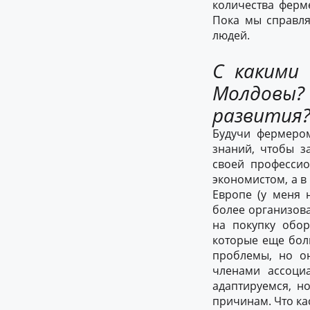
количества ферм
Пока мы справля
людей.
С какими
Молдовы
развития
Будучи фермером
знаний, чтобы з
своей профессио
экономистом, а в
Европе (у меня 
более организова
на покупку обор
которые еще боль
проблемы, но он
членами ассоци
адаптируемся, н
причинам. Что ка