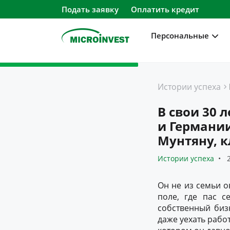
Подать заявку
Оплатить кредит
Персональные
Персональные
Истории успеха
Для бизнеса
В свои 30 
О компании
и Германи
Мунтяну, к
Для клиентов
Истории успеха
2
Он не из семьи о
поле, где пас с
собственный биз
даже уехать работ