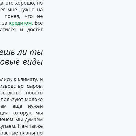
Да, это хорошо, но
нег мне нужно на
я понял, что не
t за
кредитом
. Все
атился и достиг
уешь ли ты
новые виды
лись к климату, и
изводство сыров,
зводство нового
используют молоко
Нам еще нужен
иция, которую мы
еменем мы думаем
купаем. Нам также
красные планы по