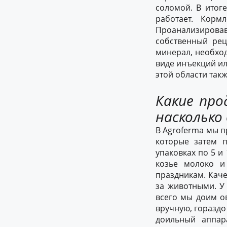
соломой. В итоге
работает. Корм
Проанализиров
собственный рец
минерал, необхо
виде инъекций или
этой области так
Какие про
насколько
В Agroferma мы п
которые затем 
упаковках по 5 и
козье молоко и
праздникам. Каче
за животными. У
всего мы доим ов
вручную, гораздо
доильный аппар