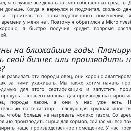
ал, что лучше все делать за счет собственных средств. 
 и дольше. Когда я вернулся и подсчитал, сколько де
и строительство производственного помещения, 
 времени у меня нет. Поэтому я обратился в Microinves
орошо, я быстро получил кредит, вовремя распл
ей.
аны на ближайшие годы. Планир
 свой бизнес или производить 
в?
е развивать эти породы овец, они хорошо адаптирова
ак за ними ухаживать. Мы также хотим начать про
одимую для этого сертификацию и запустить прои
продукта – козьего молока. Для производства сыров 
овец породы лакон, а они у нас уже есть. 
тельный пастеризатор – следующая крупная инвест
ть, чтобы больше не нагревать молоко газом. Со вр
ельно производить сырье для кормов, сейчас мы все по
ирить наше производственное помещение. У нас пре