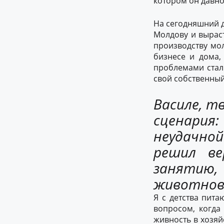
котором он давн
На сегодняшний д
Молдову и вырас
производству мол
бизнесе и дома,
проблемами стал
свой собственный
Василе, т
сценари
неудачно
решил ве
заняти
животново
Я с детства пит
вопросом, когда 
живность в хозяй