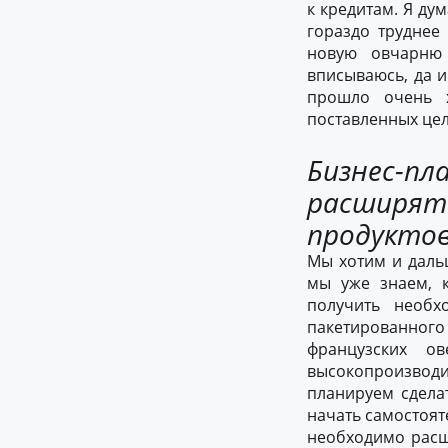
к кредитам. Я дум
гораздо труднее
новую овчарню 
вписываюсь, да и
прошло очень х
поставленных цел
Бизнес-пл
расширять
продукто
Мы хотим и дальш
мы уже знаем, к
получить необх
пакетированного 
французских 
высокопроизводи
планируем сдела
начать самостоят
необходимо расш