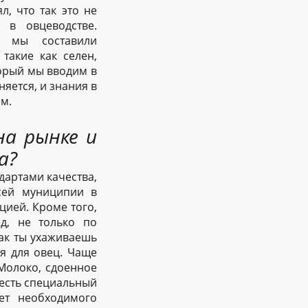
л, что так это не
 в овцеводстве.
, мы составили
такие как селен,
орый мы вводим в
няется, и знания в
ем.
на рынке и
а?
дартами качества,
сей муниципии в
цией. Кроме того,
д, не только по
как ты ухаживаешь
я для овец. Чаще
 Молоко, сдоенное
 есть специальный
ет необходимого