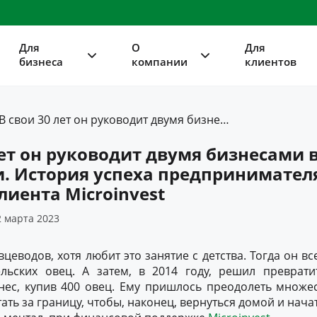
Для
О
Для
бизнеса
компании
клиентов
В свои 30 лет он руководит двумя бизнесами в Молдове и Германии. История успеха предпринимателя Василе Мунтяну, клиента Microinvest
лет он руководит двумя бизнесами 
и. История успеха предпринимател
лиента Microinvest
 марта 2023
вцеводов, хотя любит это занятие с детства. Тогда он вс
ельских овец. А затем, в 2014 году, решил преврати
нес, купив 400 овец. Ему пришлось преодолеть множес
ать за границу, чтобы, наконец, вернуться домой и начат