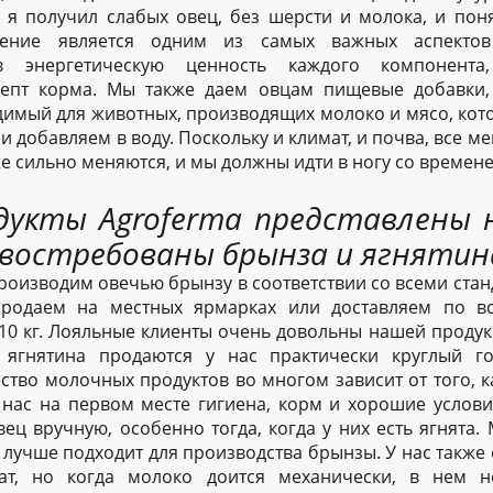
 я получил слабых овец, без шерсти и молока, и поня
ление является одним из самых важных аспектов
ав энергетическую ценность каждого компонента
епт корма. Мы также даем овцам пищевые добавки, 
димый для животных, производящих молоко и мясо, кот
 добавляем в воду. Поскольку и климат, и почва, все ме
же сильно меняются, и мы должны идти в ногу со времен
дукты Agroferma представлены 
 востребованы брынза и ягнятин
роизводим овечью брынзу в соответствии со всеми стан
продаем на местных ярмарках или доставляем по в
 10 кг. Лояльные клиенты очень довольны нашей продук
 ягнятина продаются у нас практически круглый го
ство молочных продуктов во многом зависит от того, 
 нас на первом месте гигиена, корм и хорошие услови
ец вручную, особенно тогда, когда у них есть ягнята.
 лучше подходит для производства брынзы. У нас также
ат, но когда молоко доится механически, в нем н