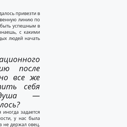
далось привезти в
твенную линию по
о быть успешным в
знаешь, с какими
дых людей начать
вационного
ию после
но все же
тить себя
 душа —
алось?
 иногда задается
ности, у нас была
в не держал овец.