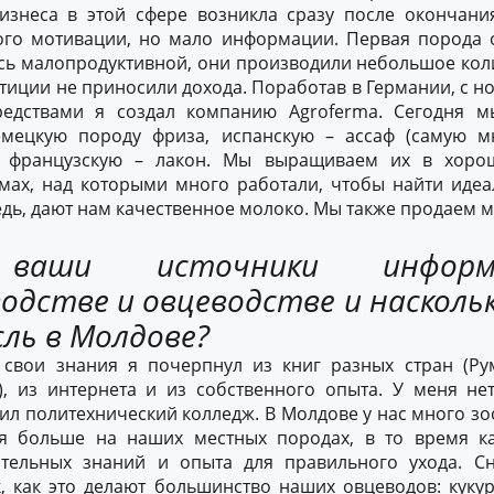
изнеса в этой сфере возникла сразу после окончани
ого мотивации, но мало информации. Первая порода о
сь малопродуктивной, они производили небольшое кол
иции не приносили дохода. Поработав в Германии, с 
редствами я создал компанию Agroferma. Сегодня 
емецкую породу фриза, испанскую – ассаф (самую м
и французскую – лакон. Мы выращиваем их в хорош
мах, над которыми много работали, чтобы найти идеа
едь, дают нам качественное молоко. Мы также продаем м
 ваши источники инфор
дстве и овцеводстве и насколь
ль в Молдове?
 свои знания я почерпнул из книг разных стран (Ру
), из интернета и из собственного опыта. У меня не
чил политехнический колледж. В Молдове у нас много зо
ся больше на наших местных породах, в то время к
тельных знаний и опыта для правильного ухода. С
к, как это делают большинство наших овцеводов: куку