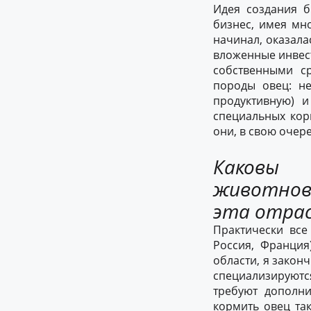
Идея создания б
бизнес, имея мн
начинал, оказала
вложенные инвест
собственными с
породы овец: н
продуктивную) 
специальных кор
они, в свою очер
Каковы
животново
эта отрас
Практически все
Россия, Франция
области, я закон
специализируют
требуют дополни
кормить овец та