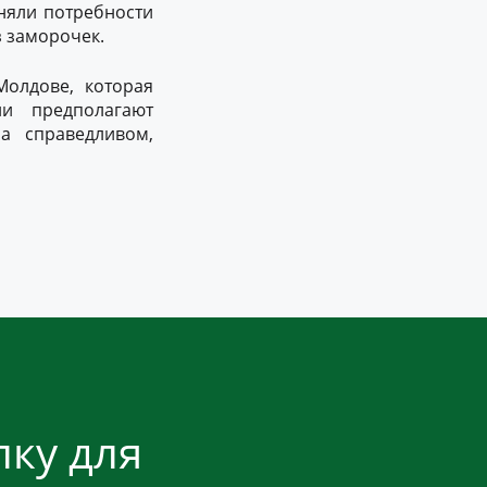
оняли потребности
з заморочек.
Молдове, которая
и предполагают
а справедливом,
ку для