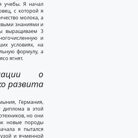
я учебы. Я начал
вец, с которой я
ичество молока, а
новыми знаниями и
мы выращиваем 3
ногочисленную и
их условиях, на
льную формулу, а
ясо ягнят.
мации о
ко развита
мыния, Германия,
т диплома в этой
отехников, но они
ак новые породы
начала я пытался
рузой и ячменной