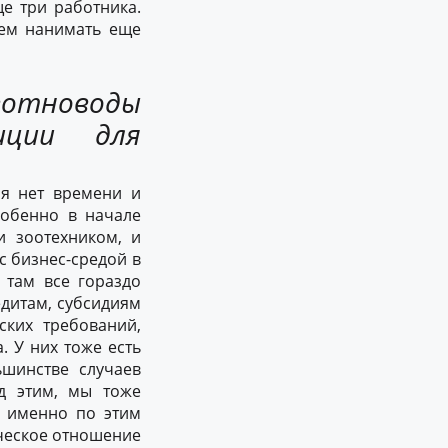
е три работника.
дем нанимать еще
вотноводы
иции для
бя нет времени и
собенно в начале
и зоотехником, и
с бизнес-средой в
 там все гораздо
едитам, субсидиям
ских требований,
. У них тоже есть
ьшинстве случаев
д этим, мы тоже
а именно по этим
ическое отношение