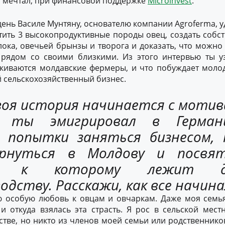
о мечтал, при финансовой поддержке
Microinvest
.
ень Василе Мунтяну, основателю компании Agroferma, у
тить 3 высокопродуктивные породы овец, создать собс
ока, овечьей брынзы и творога и доказать, что можн
 рядом со своими близкими. Из этого интервью ты у
киваются молдавские фермеры, и что побуждает моло
 сельскохозяйственный бизнес.
воя история начинается с моти
я: ты эмигрировал в Герман
й попытки заняться бизнесом, 
рнуться в Молдову и посвя
ю, к которому лежит
дству. Расскажи, как все начин
аю особую любовь к овцам и овчаркам. Даже моя семья
и откуда взялась эта страсть. Я рос в сельской мест
стве, но никто из членов моей семьи или родственнико