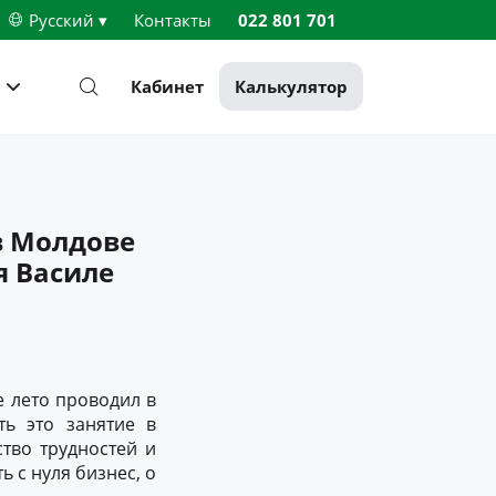
Русский ▾
Контакты
022 801 701
Кабинет
Калькулятор
в Молдове
я Василе
е лето проводил в
ть это занятие в
тво трудностей и
ь с нуля бизнес, о