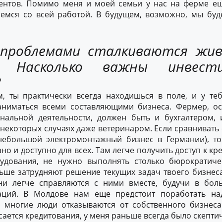
ентов. Помимо меня и моей семьи у нас на ферме ещ
емся со всей работой. В будущем, возможно, мы бу
 проблемами сталкиваются жи
? Насколько важны инвест
?
, ты практически всегда находишься в поле, и у те
аниматься всеми составляющими бизнеса. Фермер, о
нальной деятельности, должен быть и бухгалтером, 
 некоторых случаях даже ветеринаром. Если сравнивать 
небольшой электромонтажный бизнес в Германии), то
но и доступно для всех. Там легче получить доступ к кр
удования, не нужно выполнять столько бюрократиче
ше затрудняют решение текущих задач твоего бизнеса
и легче справляются с ними вместе, будучи в бол
аций. В Молдове нам еще предстоит поработать на
о многие люди отказываются от собственного бизнес
сается кредитования, у меня раньше всегда было скепт