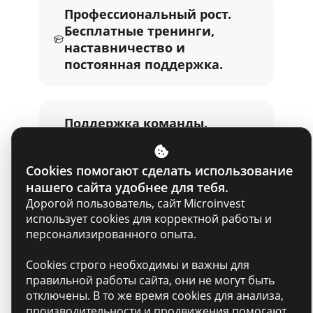
Профессиональный рост.
Бесплатные тренинги,
наставничество и
постоянная поддержка.
Поддержка команды.
Коллеги, которые помогают
и верят в твой успех.
Cookies помогают сделать использование
нашего сайта удобнее для тебя.
Дорогой пользователь, сайт Microinvest
Влияние. Ты будешь
использует cookies для корректной работы и
работать с пользой и
персонализированного опыта.
помогать развивать
местный бизнес.
Cookies строго необходимы и важны для
правильной работы сайта, они не могут быть
отключены. В то же время cookies для анализа,
производительности и продвижения помогают