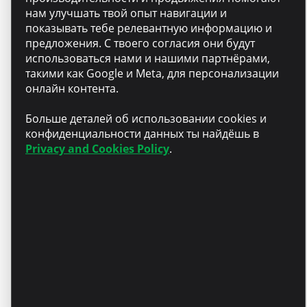
Признание.
нам улучшать твой опыт навигации и
Конкурентоспособный пакет
показывать тебе релевантную информацию и
заработной платы.
предложения. С твоего согласия они будут
использоваться нами и нашими партнёрами,
такими как Google и Meta, для персонализации
онлайн контента.
Частичная компенсация за
курсы английского языка
Больше деталей об использовании cookies и
для личного развития.
конфиденциальности данных ты найдёшь в
Privacy and Cookies Policy
.
Частичная компенсация за
обучение в автошколе для
получения водительских
прав категории B.
Талоны на питание и