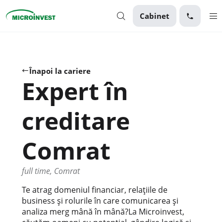
Cabinet
Personal
Business
Înapoi la cariere
Expert în
Despre Microinvest
Pentru Clienți
creditare
Comrat
full time, Comrat
Te atrag domeniul financiar, relațiile de
business și rolurile în care comunicarea și
analiza merg mână în mână?La Microinvest,