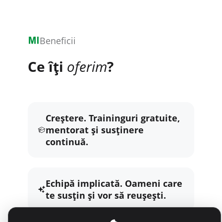
Beneficii
Ce îți
oferim
?
Creștere. Traininguri gratuite,
mentorat și susținere
continuă.
Echipă implicată. Oameni care
te susțin și vor să reușești.