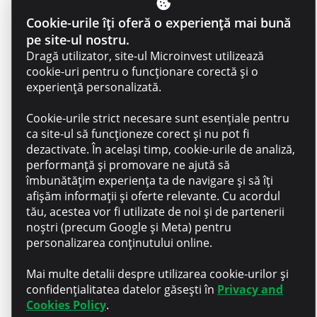
Impact. Vei lucra cu sens,
Cookie-urile îți oferă o experiență mai bună
ajutând afacerile locale să
pe site-ul nostru.
crească.
Dragă utilizator, site-ul Microinvest utilizează
cookie-uri pentru o funcționare corectă și o
experiență personalizată.
Recunoaștere. Pachet salarial
Cookie-urile strict necesare sunt esențiale pentru
competitiv.
ca site-ul să funcționeze corect și nu pot fi
dezactivate. În același timp, cookie-urile de analiză,
performanță și promovare ne ajută să
îmbunătățim experiența ta de navigare și să îți
Compensarea parțială a
afișăm informații și oferte relevante. Cu acordul
cursurile de engleză, pentru a
tău, acestea vor fi utilizate de noi și de partenerii
susține dezvoltarea ta
noștri (precum Google și Meta) pentru
personală.
personalizarea conținutului online.
Mai multe detalii despre utilizarea cookie-urilor și
confidențialitatea datelor găsești în
Privacy and
Compensarea parțială a școlii
Cookies Policy
.