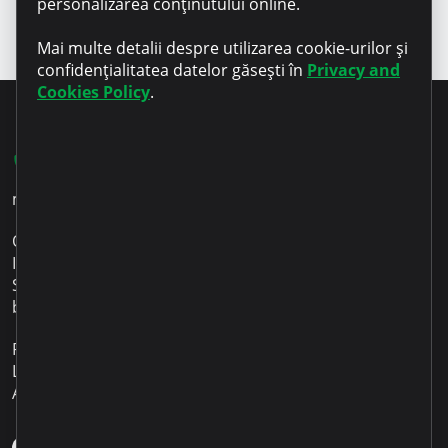
personalizarea conținutului online.
Mai multe detalii despre utilizarea cookie-urilor și
confidențialitatea datelor găsești în
Privacy and
Cookies Policy
.
022 801 701
microinvest@microinvest.md
O.C.N. Microinvest S.R.L.
IDNO 1003600053518
Sediul: Republica Moldova Chișinău
bd. Renașterii Naționale 12
Program de lucru:
Luni – Vineri 09:00 - 18:00
Aplicația mobilă Microinvest