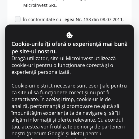
Microinvest SRL.
În conformitate cu Legea Nr. 133 din 08.07.2011,
îmi exprim consimțământul privind colectarea și
prelucrarea datelor mele cu caracter personal în
scopul participării la procesele aferente vânzării
Cookie-urile îți oferă o experiență mai bună
– cumpărării bunurilor gajate organizate de către
pe site-ul nostru.
OCN Microinvest SRL, cât și confirm că am făcut
Dragă utilizator, site-ul Microinvest utilizează
cunoștință cu
politica de confidențialitate
a
cookie-uri pentru o funcționare corectă și o
companiei.
experiență personalizată.
Cookie-urile strict necesare sunt esențiale pentru
ca site-ul să funcționeze corect și nu pot fi
dezactivate. În același timp, cookie-urile de
Microinvest garantează confidențialitatea și
analiză, performanță și promovare ne ajută să
securitatea datelor tale personale
îmbunătățim experiența ta de navigare și să îți
afișăm informații și oferte relevante. Cu acordul
tău, acestea vor fi utilizate de noi și de partenerii
noștri (precum Google și Meta) pentru