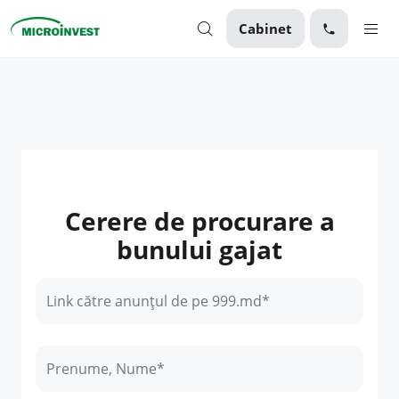
Cabinet
Personal
Business
Despre Microinvest
Pentru Clienți
Cerere de procurare a
bunului gajat
Link către anunțul de pe 999.md*
Prenume, Nume*