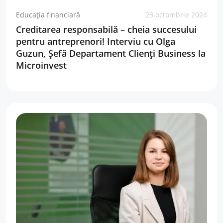
Educația financiară
23 octombrie 2024
Creditarea responsabilă – cheia succesului
pentru antreprenori! Interviu cu Olga
Guzun, Șefă Departament Clienți Business la
Microinvest