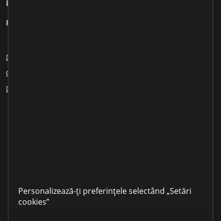
Business
Pentru clienți
Despre noi
Blog
Cariere
Sesizări angajați
Creditare responsabilă
Educația financiară
ESG
Dezvăluirea informației
Partenerii noștri
LinkedIn
YouTube
TikTok
Instagram
Facebook
Personalizează-ți preferințele selectând „Setări
cookies”