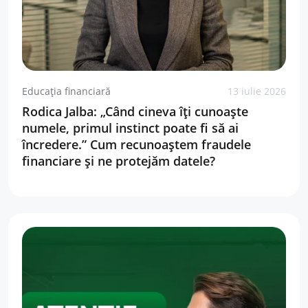
Educația financiară
13 iulie 2026
Rodica Jalba: „Când cineva îți cunoaște
numele, primul instinct poate fi să ai
încredere.” Cum recunoaștem fraudele
financiare și ne protejăm datele?