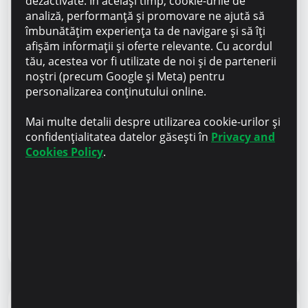
dezactivate. În același timp, cookie-urile de
analiză, performanță și promovare ne ajută să
îmbunătățim experiența ta de navigare și să îți
afișăm informații și oferte relevante. Cu acordul
tău, acestea vor fi utilizate de noi și de partenerii
noștri (precum Google și Meta) pentru
personalizarea conținutului online.
Mai multe detalii despre utilizarea cookie-urilor și
confidențialitatea datelor găsești în
Privacy and
Cookies Policy
.
Educația financiară
9 octombrie 2023
5 pași cum să împrumuți responsabil
#BWC2023