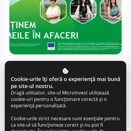
Educația financiară
24 octombrie 2023
Microinvest susține antreprenoarele din
Moldova să-și dezvolte afaceri de succes
Cookie-urile îți oferă o experiență mai bună
acasă
pe site-ul nostru.
Dragă utilizator, site-ul Microinvest utilizează
cookie-uri pentru o funcționare corectă și o
experiență personalizată.
Cookie-urile strict necesare sunt esențiale pentru
ca site-ul să funcționeze corect și nu pot fi