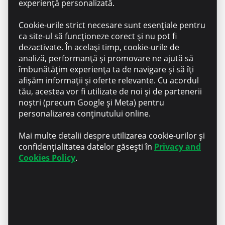
Număr de telefon*
experiență personalizată.
Cookie-urile strict necesare sunt esențiale pentru
E-mail*
ca site-ul să funcționeze corect și nu pot fi
dezactivate. În același timp, cookie-urile de
analiză, performanță și promovare ne ajută să
Nume, prenume*
îmbunătățim experiența ta de navigare și să îți
afișăm informații și oferte relevante. Cu acordul
tău, acestea vor fi utilizate de noi și de partenerii
noștri (precum Google și Meta) pentru
personalizarea conținutului online.
Descriere*
Mai multe detalii despre utilizarea cookie-urilor și
confidențialitatea datelor găsești în
Privacy and
Sunt client Microinvest
Cookies Policy
.
Nu sunt client Microinvest
Dând click pe butonul „Trimite” sunt de acord cu
politica de confidențialitate
.