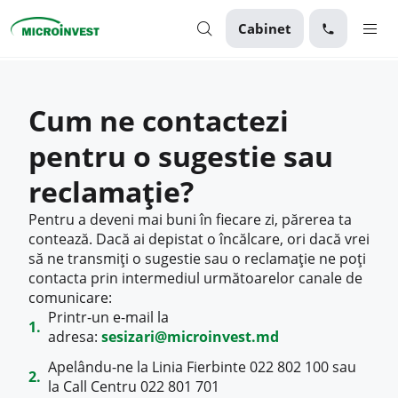
Cabinet
Personal
Cum ne contactezi
Business
pentru o sugestie sau
Despre Microinvest
reclamație?
Pentru Clienți
Pentru a deveni mai buni în fiecare zi, părerea ta
contează. Dacă ai depistat o încălcare, ori dacă vrei
să ne transmiți o sugestie sau o reclamație ne poți
contacta prin intermediul următoarelor canale de
comunicare:
Printr-un e-mail la
adresa:
sesizari@microinvest.md
Apelându-ne la Linia Fierbinte 022 802 100 sau
la Call Centru 022 801 701