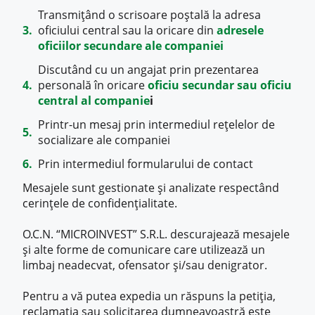
Transmițând o scrisoare poștală la adresa
oficiului central sau la oricare din
adresele
oficiilor secundare ale companiei
Discutând cu un angajat prin prezentarea
personală în oricare
oficiu secundar sau oficiu
central al companie
i
Printr-un mesaj prin intermediul rețelelor de
socializare ale companiei
Prin intermediul formularului de contact
Mesajele sunt gestionate și analizate respectând
cerințele de confidențialitate.
O.C.N. “MICROINVEST” S.R.L. descurajează mesajele
și alte forme de comunicare care utilizează un
limbaj neadecvat, ofensator și/sau denigrator.
Pentru a vă putea expedia un răspuns la petiția,
reclamația sau solicitarea dumneavoastră este