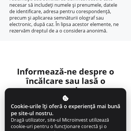
necesar să includeți numele și prenumele, datele
de identificare, adresa pentru corespondență,
precum și aplicarea semnăturii olograf sau
electronic, după caz. În lipsa acestor elemente, ne
rezervăm dreptul de a o considera anonimă.
Informează-ne despre o
încălcare sau lasă o
sugestie
Cookie-urile îți oferă o experiență mai bună
Vreau să*
pe site-ul nostru.
Dragă utilizator, site-ul Microinvest utilizează
cookie-uri pentru o funcționare corectă și o