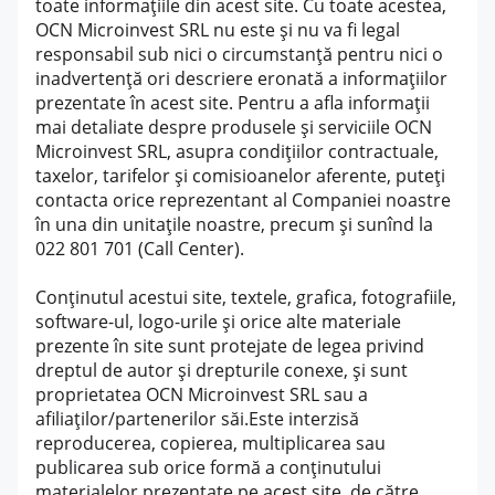
toate informațiile din acest site. Cu toate acestea,
OCN Microinvest SRL nu este și nu va fi legal
responsabil sub nici o circumstanță pentru nici o
inadvertență ori descriere eronată a informațiilor
prezentate în acest site. Pentru a afla informații
mai detaliate despre produsele și serviciile OCN
Microinvest SRL, asupra condițiilor contractuale,
taxelor, tarifelor și comisioanelor aferente, puteți
contacta orice reprezentant al Companiei noastre
în una din unitațile noastre, precum și sunînd la
022 801 701 (Call Center).
Conținutul acestui site, textele, grafica, fotografiile,
software-ul, logo-urile și orice alte materiale
prezente în site sunt protejate de legea privind
dreptul de autor și drepturile conexe, și sunt
proprietatea OCN Microinvest SRL sau a
afiliaților/partenerilor săi.Este interzisă
reproducerea, copierea, multiplicarea sau
publicarea sub orice formă a conținutului
materialelor prezentate pe acest site, de către