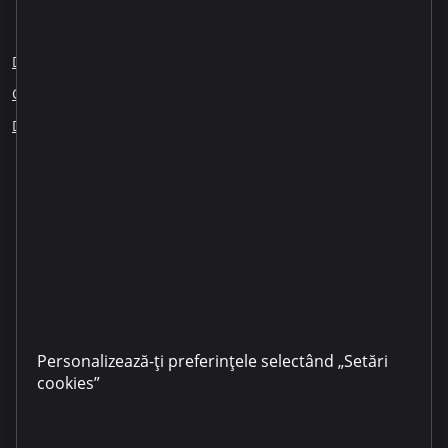
Despre noi
Blog
Cariere
Sesizări angajați
Creditare responsabilă
Educația financiară
ESG
Dezvăluirea informației
Partenerii noștri
Personalizează-ți preferințele selectând „Setări
cookies”