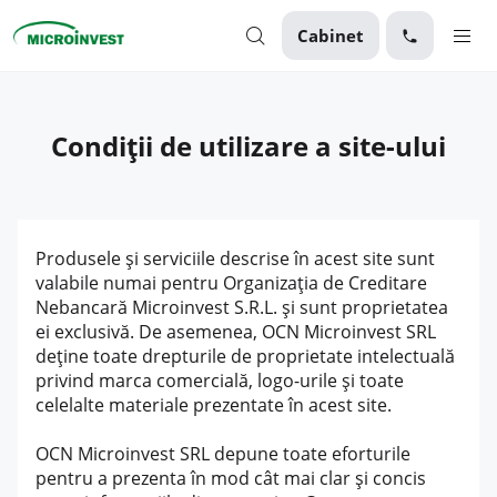
Cabinet
Personal
Condiții de utilizare a site-ului
Business
Despre Microinvest
Pentru Clienți
Produsele și serviciile descrise în acest site sunt
valabile numai pentru Organizația de Creditare
Nebancară Microinvest S.R.L. și sunt proprietatea
ei exclusivă. De asemenea, OCN Microinvest SRL
deține toate drepturile de proprietate intelectuală
privind marca comercială, logo-urile și toate
celelalte materiale prezentate în acest site.
OCN Microinvest SRL depune toate eforturile
pentru a prezenta în mod cât mai clar și concis