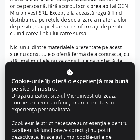
orice persoană, fără acordul scris prealabil al OCN
Microinvest SRL. Excepție la această regulă fiind
distribuirea pe rețele de socializare a materialelor
de pe site, sau preluarea de informații de pe site
cu indicarea link-ului către sursă.
Nici unul dintre materialele prezentate pe acest
site nu constituie o ofertă fermă de a contracta, cu
atât mai mult ele nu se constituie ca o ofertă de
vânzare-cumpărare a vreunui instrument financiar
ori produs.
Cookie-urile îți oferă o experiență mai bună
pe site-ul nostru.
Orice încercare de orice natură de modificare a
imaginii și informațiilor din prezentul site, cu
Dragă utilizator, site-ul Microinvest utilizează
excepția detinatorului său legal – OCN Microinvest
cookie-uri pentru o funcționare corectă și o
SRL, dă dreptul unilateral și neechivoc ca OCN
experiență personalizată.
Microinvest SRL să facă uz de toate prerogativele
sale de a se adresa instanțelor legal competente
Cookie-urile strict necesare sunt esențiale pentru
pentru sancționarea acestui fapt.Orice persoană
ca site-ul să funcționeze corect și nu pot fi
care viziteaza site-ul www.microinvest.md și care
dezactivate. În același timp, cookie-urile de