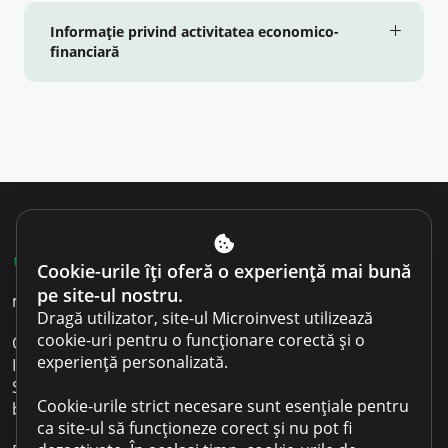
Informaţie privind activitatea economico-
financiară
022 801 701
Cookie-urile îți oferă o experiență mai bună
pe site-ul nostru.
microinvest@microinvest.md
Dragă utilizator, site-ul Microinvest utilizează
cookie-uri pentru o funcționare corectă și o
O.C.N. Microinvest S.R.L.
experiență personalizată.
IDNO 1003600053518
Sediul: Republica Moldova Chișinău
Cookie-urile strict necesare sunt esențiale pentru
bd. Renașterii Naționale 12
ca site-ul să funcționeze corect și nu pot fi