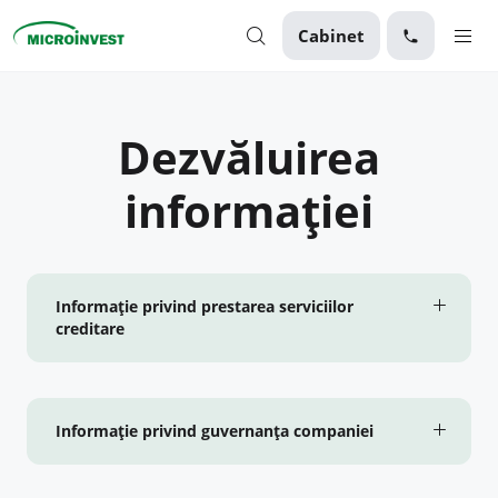
Cabinet
Personal
Dezvăluirea
Business
informației
Despre Microinvest
Pentru Clienți
Informație privind prestarea serviciilor
creditare
Informație privind guvernanța companiei