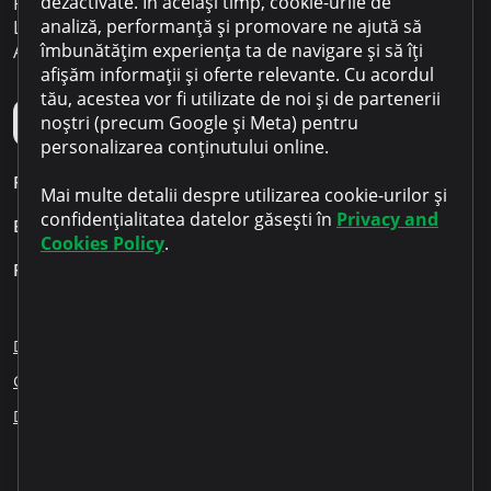
dezactivate. În același timp, cookie-urile de
Program de lucru:
analiză, performanță și promovare ne ajută să
Luni – Vineri 09:00 - 18:00
îmbunătățim experiența ta de navigare și să îți
Aplicația mobilă Microinvest
afișăm informații și oferte relevante. Cu acordul
tău, acestea vor fi utilizate de noi și de partenerii
noștri (precum Google și Meta) pentru
personalizarea conținutului online.
Personal
Mai multe detalii despre utilizarea cookie-urilor și
confidențialitatea datelor găsești în
Privacy and
Business
Cookies Policy
.
Pentru clienți
Despre noi
Blog
Cariere
Sesizări angajați
Creditare responsabilă
Educația financiară
ESG
Dezvăluirea informației
Partenerii noștri