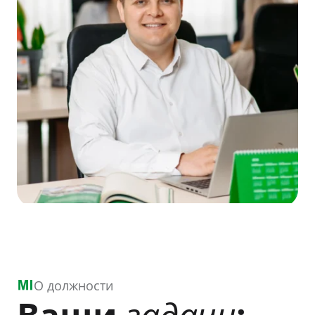
О должности
Ваши
задачи
: