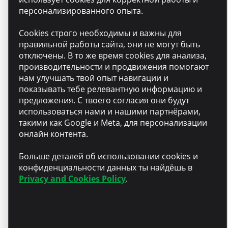
опыту
персонализированного опыта.
Cookies строго необходимы и важны для
правильной работы сайта, они не могут быть
Рост — обучение,
отключены. В то же время cookies для анализа,
наставничество и
производительности и продвижения помогают
постоянная поддержка
нам улучшать твой опыт навигации и
показывать тебе релевантную информацию и
предложения. С твоего согласия они будут
использоваться нами и нашими партнёрами,
Личное развитие —
такими как Google и Meta, для персонализации
частичная компенсация
онлайн контента.
курсов английского языка
Больше деталей об использовании cookies и
конфиденциальности данных ты найдёшь в
Privacy and Cookies Policy
.
Твой день — для тебя —
выходной в день рождения