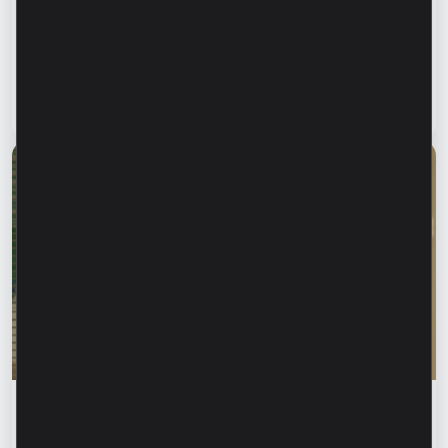
Финансовая безопасность начинается с
информирования близких. Как защитить
родителей, бабушек и дедушек от
финансового мошенничества?
Читать статью
28 июля 2026
Финансовое образование
Родика Жалба: «Когда кто-то знает твоё