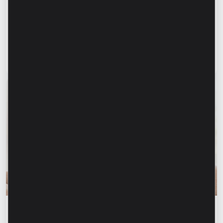
„Для нас важно не просто производить, а
создавать готовое решение” – Марина
Кирилов и Раду Бургеля,
предприниматели, клиенты Microinvest
Читать статью
31 июля 2026
Финансовое образование