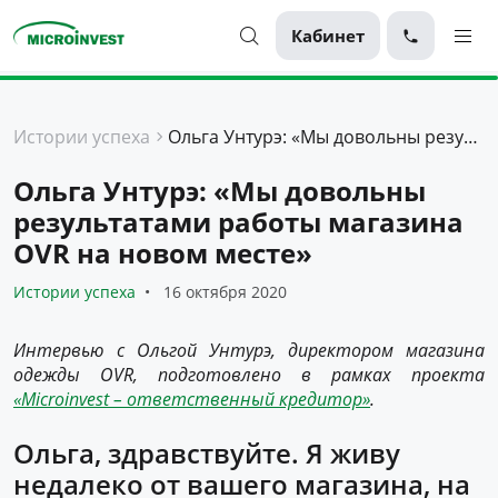
Кабинет
Персональные
Истории успеха
Ольга Унтурэ: «Мы довольны результатами работы магазина OVR на новом месте»
Для бизнеса
Ольга Унтурэ: «Мы довольны
О компании
результатами работы магазина
Для клиентов
OVR на новом месте»
Истории успеха
16 октября 2020
Интервью с Ольгой Унтурэ, директором магазина
одежды OVR,
подготовлено в рамках проекта
«Microinvest – ответственный кредитор»
.
Ольга, здравствуйте. Я живу
недалеко от вашего магазина, на