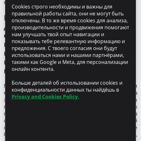
как мучили банки.
Cookies строго необходимы и важны для
правильной работы сайта, они не могут быть
Мне кажется, что Microinvest
отключены. В то же время cookies для анализа,
должен вам снизить процентную
производительности и продвижения помогают
ставку за рекламу. На прощание
нам улучшать твой опыт навигации и
показывать тебе релевантную информацию и
последний вопрос. Какие ваши
предложения. С твоего согласия они будут
планы? Понимаю, что в период
использоваться нами и нашими партнёрами,
пандемии на такой вопрос
такими как Google и Meta, для персонализации
непросто ответить, но…
онлайн контента.
Больше деталей об использовании cookies и
Мы планируем всерьез заняться продвижением
конфиденциальности данных ты найдёшь в
магазина. Речь не только о новой вывеске, хотя в
Privacy and Cookies Policy
.
этом месте она может работать как магнит, мимо
проходят и проезжают за день тысячи людей. Мы
планируем еще более активно присутствовать в
социальных сетях. Онлайн уже стал необходимой
составной частью любого бизнеса, а уж тем более
бизнеса в сфере женской одежды. И, как я говорила,