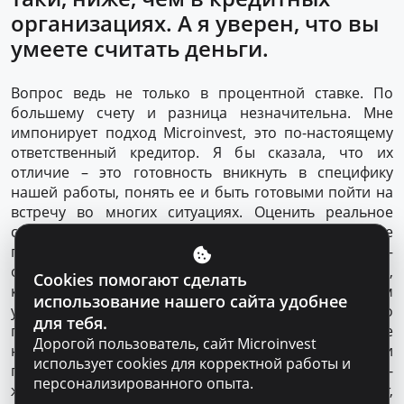
организациях. А я уверен, что вы
умеете считать деньги.
Вопрос ведь не только в процентной ставке. По
большему счету и разница незначительна. Мне
импонирует подход Microinvest, это по-настоящему
ответственный кредитор. Я бы сказала, что их
отличие – это готовность вникнуть в специфику
нашей работы, понять ее и быть готовыми пойти на
встречу во многих ситуациях. Оценить реальное
состояние бизнеса и предложить решение, которое
поможет ему двигаться вперёд. Плюс –
оперативность и сокращенный объем документов,
Cookies помогают сделать
который необходим для кредитования. Я в этом
использование нашего сайта удобнее
убедилась не только на примере своего
для тебя.
предприятия, но и на личном примере, когда мне
Дорогой пользователь, сайт Microinvest
нужны были деньги на ремонт уже своей квартиры и
использует cookies для корректной работы и
приобретение мебели. Может это прозвучит по-
персонализированного опыта.
женски, но я Microinvest люблю, он меня не мучает,