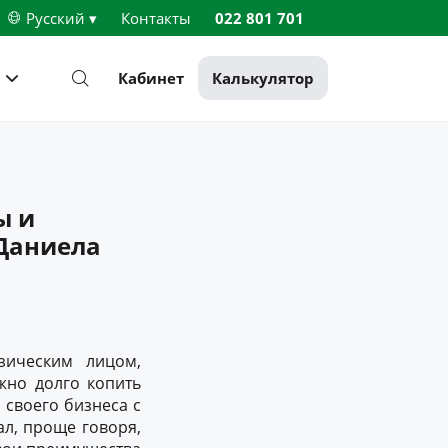
Русский ▾
Контакты
022 801 701
Кабинет
Калькулятор
ы и
 Даниела
зическим лицом,
жно долго копить
 своего бизнеса с
л, проще говоря,