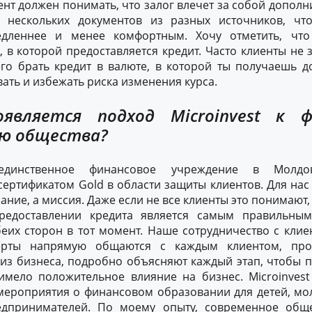
иент должен понимать, что залог влечет за собой допол
 нескольких документов из разных источников, чт
едленнее и менее комфортным. Хочу отметить, что 
 в которой предоставляется кредит. Часто клиенты не
его брать кредит в валюте, в которой ты получаешь д
вать и избежать риска изменения курса.
является подход Microinvest к ф
ю общества?
 единственное финансовое учреждение в Молдо
ртификатом Gold в области защиты клиентов. Для нас 
ание, а миссия. Даже если не все клиенты это понимают,
предоставлении кредита является самым правильны
еих сторон в тот момент. Наше сотрудничество с клие
ерты напрямую общаются с каждым клиентом, про
из бизнеса, подробно объясняют каждый этап, чтобы 
имело положительное влияние на бизнес. Microinvest
мероприятия о финансовом образовании для детей, мол
едпринимателей. По моему опыту, современное обще