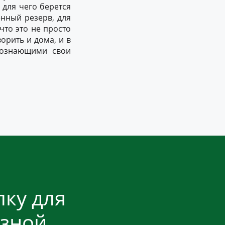
 для чего берется
нный резерв, для
что это не просто
орить и дома, и в
осознающими свои
ку для
езной