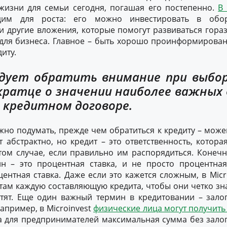
жизни для семьи сегодня, погашая его постепенно.
В
дим для роста: его можно инвестировать в обор
 другие вложения, которые помогут развиваться гораз
для бизнеса. Главное – быть хорошо проинформирова
иту.
дует обратить внимание при выбо
кратце о значении наиболее важных
 кредитном договоре.
жно подумать, прежде чем обратиться к кредиту – може
т абстрактно, но кредит – это ответственность, котор
 том случае, если правильно им распорядиться. Конеч
н – это процентная ставка, и не просто процентная
ентная ставка. Даже если это кажется сложным, в Micr
ам каждую составляющую кредита, чтобы они четко зна
тят. Еще один важный термин в кредитовании – залог
Например, в Microinvest
физические лица могут получить 
 а для предпринимателей максимальная сумма без залог