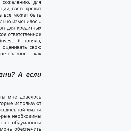
К сожалению, для
ции, взять кредит
ле все может быть
ально изменилось.
ion для кредитных
кое ответственное
nvest. Я поняла,
 оценивать свою
мое главное – как
зни? А если
оты мне довелось
торые используют
овседневной жизни
торые необходимы
Хорошо обдуманный
омочь обеспечить