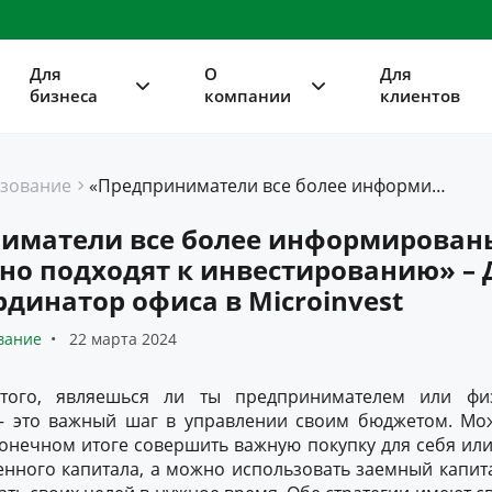
Для
О
Для
бизнеса
компании
клиентов
зование
«Предприниматели все более информированы и ответственно подходят к инвестированию» – Даниела Крецу, координатор офиса в Microinvest
иматели все более информирован
но подходят к инвестированию» –
рдинатор офиса в Microinvest
вание
22 марта 2024
того, являешься ли ты предпринимателем или фи
– это важный шаг в управлении своим бюджетом. Мо
конечном итоге совершить важную покупку для себя или
нного капитала, а можно использовать заемный капита