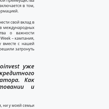
свои преимущества
аключается в том,
ормацией.
ести свой вклад в
 в международных
тва о важности
 Week – кампания,
у вместе с нашей
решили затронуть
oinvest уже
 кредитного
атора. Как
товании и
я, ни у моей семьи