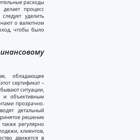
нительные расходы
о делает процесс
следует уделить
 знают о валютном
оход, чтобы было
инансовому
ве, обладающее
этот сертификат –
 бывают ситуации,
м и объективным
нтами прозрачно.
водят детальный
принятое решение
 также регулярно
одежи, клиентов,
ство движется в