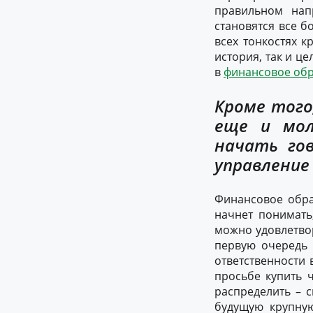
правильном нап
становятся все 
всех тонкостях к
история, так и ц
в
финансовое обр
Кроме того
еще и мол
начать гов
управлени
Финансовое обра
начнет понимать
можно удовлетвор
первую очередь 
ответственности 
просьбе купить 
распределить – 
будущую крупную