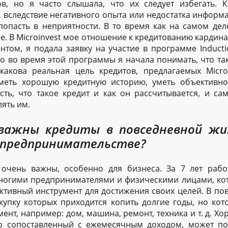
в, но я часто слышала, что их следует избегать. 
 вследствие негативного опыта или недостатка информа
попасть в неприятности. В то время как на самом де
. В Microinvest мое отношение к кредитованию кардин
нтом, я подала заявку на участие в программе Induct
о во время этой программы я начала понимать, что та
какова реальная цель кредитов, предлагаемых Microi
меть хорошую кредитную историю, уметь объективно
ть, что такое кредит и как он рассчитывается, и са
ять им.
важны кредиты в повседневной жи
 предпринимательстве?
 очень важны, особенно для бизнеса. За 7 лет раб
ногими предпринимателями и физическими лицами, ко
ктивный инструмент для достижения своих целей. В п
окупку которых приходится копить долгие годы, но ко
ент, например: дом, машина, ремонт, техника и т. д. 
но сопоставленный с ежемесячным доходом, может п