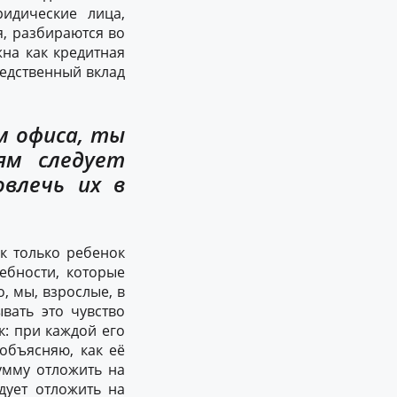
идические лица,
, разбираются во
жна как кредитная
редственный вклад
м офиса, ты
ям следует
овлечь их в
к только ребенок
ебности, которые
, мы, взрослые, в
вать это чувство
к: при каждой его
объясняю, как её
умму отложить на
дует отложить на