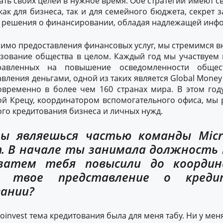
гать своих целей в нужное время. Обе стратегии имеют 
 как для бизнеса, так и для семейного бюджета, секрет з
 решения о финансировании, обладая надлежащей инф
мимо предоставления финансовых услуг, мы стремимся вн
зование общества в целом. Каждый год мы участвуем
правленных на повышение осведомленности общес
вления деньгами, одной из таких является Global Money
временно в более чем 160 странах мира. В этом год
ой Крецу, координатором вспомогательного офиса, мы 
ого кредитования бизнеса и личных нужд.
ы являешься частью команды Micr
т. В начале ты занимала должность
 затем тебя повысили до координ
сь твое представление о креди
ании?
oinvest тема кредитования была для меня табу. Ни у мен