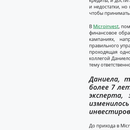
кредиты, и дости
и недостатки, но
чтобы принимать
В
Microinvest
, по
финансовое обра
кампаниях, на
правильного упра
проходящая одно
коллегой Даниел
тему ответственн
Даниела, т
более 7 ле
эксперта,
изменило
инвестиров
До прихода в Micr