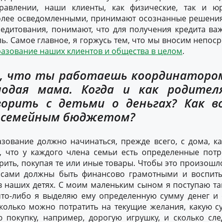
равлении, наши клиенты, как физические, так и юр
более осведомленными, принимают осознанные решения
редитования, понимают, что для получения кредита ва
ель. Самое главное, я горжусь тем, что мы вносим непос
азование наших клиентов и общества в целом
.
, что ты работаешь координаторо
одая мама. Когда и как родител
орить с детьми о деньгах? Как в
е семейным бюджетом?
зование должно начинаться, прежде всего, с дома, ка
, что у каждого члена семьи есть определенные потр
ить, покупая те или иные товары. Чтобы это произошло
сами должны быть финансово грамотными и воспиты
в наших детях. С моим маленьким сыном я поступаю та
что-либо я выделяю ему определенную сумму денег и 
сколько можно потратить на текущие желания, какую с
 покупку, например, дорогую игрушку, и сколько сле