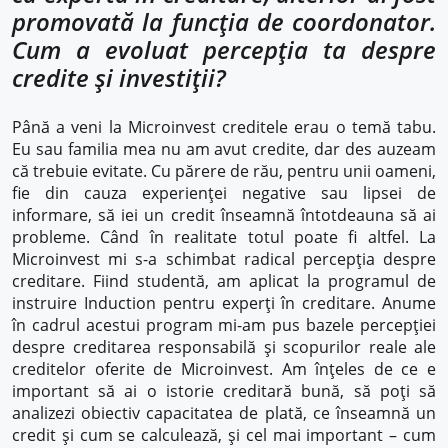
promovată la funcția de coordonator.
Cum a evoluat percepția ta despre
credite și investiții?
Până a veni la Microinvest creditele erau o temă tabu.
Eu sau familia mea nu am avut credite, dar des auzeam
că trebuie evitate. Cu părere de rău, pentru unii oameni,
fie din cauza experienței negative sau lipsei de
informare, să iei un credit înseamnă întotdeauna să ai
probleme. Când în realitate totul poate fi altfel. La
Microinvest mi s-a schimbat radical percepția despre
creditare. Fiind studentă, am aplicat la programul de
instruire Induction pentru experți în creditare. Anume
în cadrul acestui program mi-am pus bazele percepției
despre creditarea responsabilă și scopurilor reale ale
creditelor oferite de Microinvest. Am înțeles de ce e
important să ai o istorie creditară bună, să poți să
analizezi obiectiv capacitatea de plată, ce înseamnă un
credit și cum se calculează, și cel mai important – cum