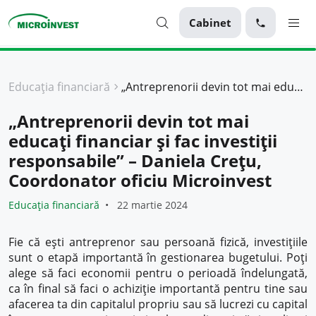
Cabinet
Personal
Educația financiară
„Antreprenorii devin tot mai educați financiar și fac investiții responsabile” – Daniela Crețu, Coordonator oficiu Microinvest
Business
„Antreprenorii devin tot mai
Despre Microinvest
educați financiar și fac investiții
Pentru Clienți
responsabile” – Daniela Crețu,
Coordonator oficiu Microinvest
Educația financiară
22 martie 2024
Fie că ești antreprenor sau persoană fizică, investițiile
sunt o etapă importantă în gestionarea bugetului. Poți
alege să faci economii pentru o perioadă îndelungată,
ca în final să faci o achiziție importantă pentru tine sau
afacerea ta din capitalul propriu sau să lucrezi cu capital