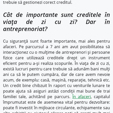
trebuie să gestionezi corect creditul.
Cât de importante sunt creditele în
viața de zi cu zi? Dar în
antreprenoriat?
Cu siguranță sunt foarte importante, mai ales pentru
afaceri. Pe parcursul a 7 ani am avut posibilitatea să
interacționez cu o mulțime de antreprenori și persoane
fizice care utilizează creditele drept un instrument
eficient pentru a-și realiza scopurile. În viața de zi cu zi,
există lucruri pentru care trebuie să adunăm bani mulți
ani ca să le putem cumpăra, dar de care avem nevoie
acum, de exemplu: casă, mașină, reparație, tehnică etc.
Un credit bine chibzuit în raport cu veniturile lunare te
poate ajuta să asiguri astăzi condiții mai bune de trai
familiei tale, achitând pe parcurs.
În afaceri
, capitalul
împrumutat este de asemenea vital pentru dezvoltare:
poate fi investit în mijloace circulante, echipamente sau