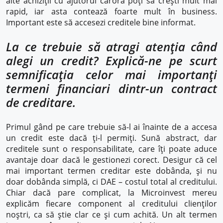
alte achiziții cu ajutorul cărora poți să crești mult mai
rapid, iar asta contează foarte mult în business.
Important este să accesezi creditele bine informat.
La ce trebuie să atragi atenția când
alegi un credit? Explică-ne pe scurt
semnificația celor mai importanți
termeni financiari dintr-un contract
de creditare.
Primul gând pe care trebuie să-l ai înainte de a accesa
un credit este dacă ți-l permiți. Sună abstract, dar
creditele sunt o responsabilitate, care îți poate aduce
avantaje doar dacă le gestionezi corect. Desigur că cel
mai important termen creditar este dobânda, și nu
doar dobânda simplă, ci DAE – costul total al creditului.
Chiar dacă pare complicat, la Microinvest mereu
explicăm fiecare component al creditului clienților
noștri, ca să știe clar ce și cum achită. Un alt termen