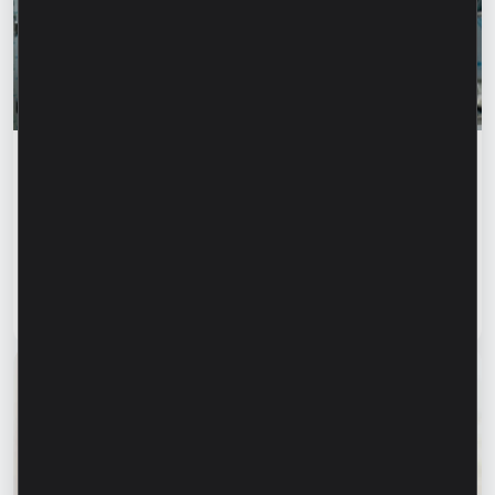
Istorii de succes
„Pentru noi este important nu doar să
producem, ci să oferim o soluție completă” –
Marina Chirilov și Radu Burghelea,
antreprenori, clienți Microinvest
Citește articol
31 iulie 2026