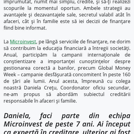
împrumutat, numit mai simplu, credite, și să-ți realizezi
scopurile la momentul oportun. Ambele strategii au
avantajele și dezavantajele sale, secretul valabil atât în
afaceri, cât și în familie este să iei decizii de finanțare
fiind bine informat.
La
Microinvest
, pe lângă serviciile de finanțare, ne dorim
să contribuim la educația financiară a întregii societăți.
Anual, participăm la campanii internaționale de
conștientizare a importanței cunoștințelor despre
gestionarea corectă a banilor, precum Global Money
Week – campanie desfășurată concomitent în peste 160
de țări ale lumii. Anul acesta, împreună cu colega
noastră Daniela Crețu, Coordonator oficiu secundar,
ne-am propus să abordăm subiectul creditării
responsabile în afaceri și familie.
Daniela, faci parte din echipa
Microinvest de peste 7 ani. Ai început
ca expertă în creditare, ulterior ai fost