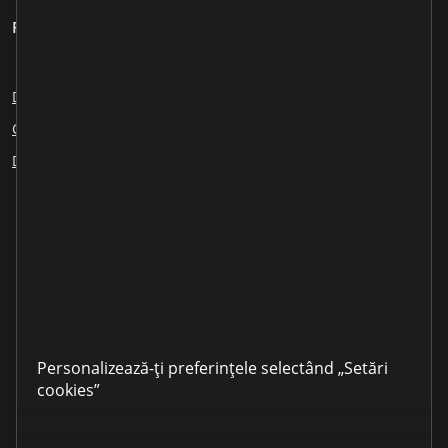
Pentru clienți
Despre noi
Blog
Cariere
Sesizări angajați
Creditare responsabilă
Educația financiară
ESG
Dezvăluirea informației
Partenerii noștri
LinkedIn
YouTube
TikTok
Instagram
Facebook
Personalizează-ți preferințele selectând „Setări
cookies”