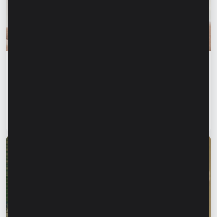
Educația financiară
Siguranța financiară începe cu informarea
celor dragi. Cum ne putem proteja părinții și
bunicii de fraudele financiare?
Citește articol
28 iulie 2026