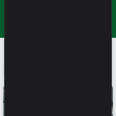
pentru noutăți și informații utile
Blog Microinvest
Toate noutățile