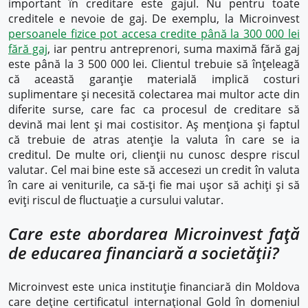
important în creditare este gajul. Nu pentru toate
creditele e nevoie de gaj. De exemplu, la Microinvest
persoanele fizice pot accesa credite până la 300 000 lei
fără gaj
, iar pentru antreprenori, suma maximă fără gaj
este până la 3 500 000 lei. Clientul trebuie să înțeleagă
că această garanție materială implică costuri
suplimentare și necesită colectarea mai multor acte din
diferite surse, care fac ca procesul de creditare să
devină mai lent și mai costisitor. Aș menționa și faptul
că trebuie de atras atenție la valuta în care se ia
creditul. De multe ori, clienții nu cunosc despre riscul
valutar. Cel mai bine este să accesezi un credit în valuta
în care ai veniturile, ca să-ți fie mai ușor să achiți și să
eviți riscul de fluctuație a cursului valutar.
Care este abordarea Microinvest față
de educarea financiară a societății?
Microinvest este unica instituție financiară din Moldova
care deține certificatul internațional Gold în domeniul