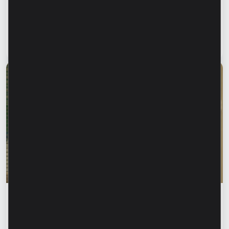
информирования близких. Как защитить
родителей, бабушек и дедушек от
финансового мошенничества?
Читать статью
28 июля 2026
Финансовое образование
Родика Жалба: «Когда кто-то знает твоё
имя, первый инстинкт – довериться». Как