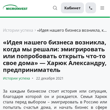
Кабинет
Персональные
Истории успеха
«Идея нашего бизнеса возникла, когда мы решали: эмигрировать или попробовать открыть что-то свое дома» — Харюк Александру, предприниматель
Для бизнеса
«Идея нашего бизнеса возникла,
О компании
когда мы решали: эмигрировать
Для клиентов
или попробовать открыть что-то
свое дома» — Харюк Александру,
предприниматель
Истории успеха
22 декабря 2021
За каждым бизнесом стоит история или ситуация,
благодаря которой он и рождается. Семья Харюк
стала перед выбором – эмигрировать в Россию или
попытать счастья дома, и начать бизнес в сфере