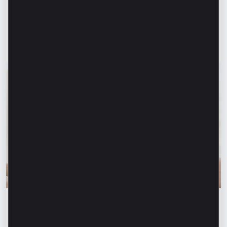
создавать готовое решение” – Марина
Кирилов и Раду Бургеля,
предприниматели, клиенты Microinvest
Читать статью
31 июля 2026
Финансовое образование
Финансовая безопасность начинается с