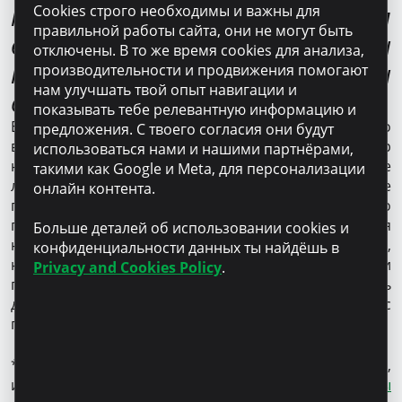
кто все еще задается
Cookies строго необходимы и важны для
правильной работы сайта, они не могут быть
вопросом, стоит ли
отключены. В то же время cookies для анализа,
попытать счастья дома и
производительности и продвижения помогают
нам улучшать твой опыт навигации и
открыть здесь бизнес?
показывать тебе релевантную информацию и
Если не пробовать, ничего и не получится. Со
предложения. С твоего согласия они будут
времени, как я решил вернуться домой, и до сих пор
использоваться нами и нашими партнёрами,
наша семья прошла много этапов: некоторые более
такими как Google и Meta, для персонализации
легкие, некоторые более сложные, но я ни разу не
онлайн контента.
пожалел о том, что принял это решение. Нет ничего
простого, все требует времени и усилий. Бизнес для
Больше деталей об использовании cookies и
нас как второй ребенок. Он отнимает много времени,
конфиденциальности данных ты найдёшь в
но также мы гордимся проделанной работой и
Privacy and Cookies Policy
.
полученными результатами. Раз у нас есть
довольные клиенты и партнеры, которые нас
поддерживают –значито мы на правильном пути.
*Microinvest – единственная НКО в Молдове,
имеющая международный
сертификат защиты