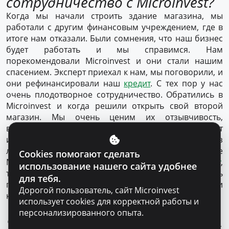
сотрудничество с Microinvest?
Когда мы начали строить здание магазина, мы
работали с другим финансовым учреждением, где в
итоге нам отказали. Были сомнения, что наш бизнес
будет работать и мы справимся. Нам
порекомендовали Microinvest и они стали нашим
спасением. Эксперт приехал к нам, мы поговорили, и
они рефинансировали наш
кредит
. С тех пор у нас
очень плодотворное сотрудничество. Обратились в
Microinvest и когда решили открыть свой второй
магазин. Мы очень ценим их отзывчивость,
вежливость и тот факт, что они предлагают
индивидуальные решения для каждого клиента, без
лишней бюрократии. Совсем недавно при поддержке
Cookies помогают сделать
Microinvest нам удалось
купить и новую машину
,
использование нашего сайта удобнее
тоже для бизнеса, она нам очень нужна. Важно иметь
для тебя.
партнера, на которого можешь положиться и
Дорогой пользователь, сайт Microinvest
который понимает тебя, такого как Microinvest.
использует cookies для корректной работы и
персонализированного опыта.
Что бы вы посоветовали тем,