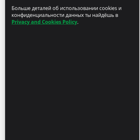
Больше деталей об использовании cookies и
Бонусы — талоны на
конфиденциальности данных ты найдёшь в
питание на сумму 70 MDL/
Privacy and Cookies Policy
.
день
Откликнуться сейчас
Почему
Microinvest
Это не просто работа, связанная с анализом