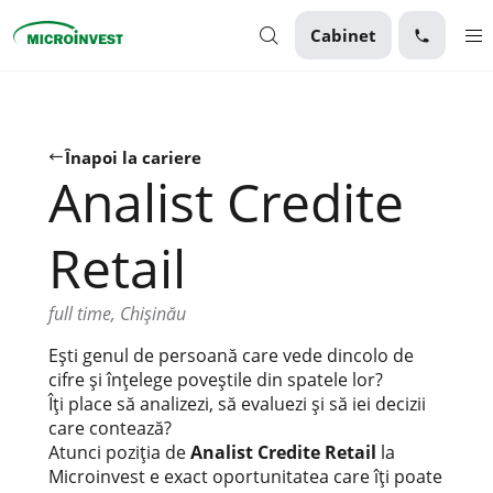
Cabinet
Personal
Business
Înapoi la cariere
Analist Credite
Despre Microinvest
Pentru Clienți
Retail
full time, Chișinău
Ești genul de persoană care vede dincolo de
cifre și înțelege poveștile din spatele lor?
Îți place să analizezi, să evaluezi și să iei decizii
care contează?
Atunci poziția de
Analist Credite Retail
la
Microinvest e exact oportunitatea care îți poate