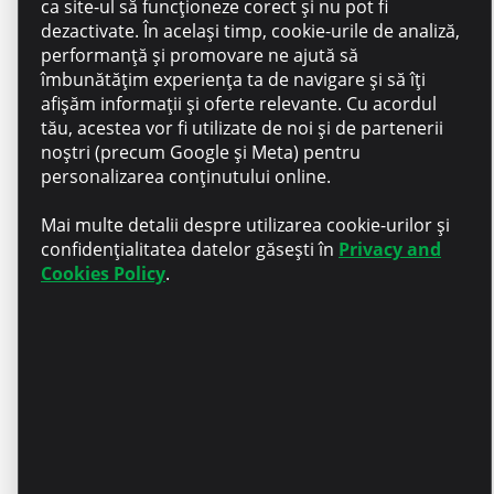
ca site-ul să funcționeze corect și nu pot fi
dezactivate. În același timp, cookie-urile de analiză,
Ziua ta e despre tine – Liber de
performanță și promovare ne ajută să
ziua de naștere
îmbunătățim experiența ta de navigare și să îți
afișăm informații și oferte relevante. Cu acordul
tău, acestea vor fi utilizate de noi și de partenerii
noștri (precum Google și Meta) pentru
Stabilitate – Angajare oficială
personalizarea conținutului online.
și siguranță pe termen lung
Mai multe detalii despre utilizarea cookie-urilor și
confidențialitatea datelor găsești în
Privacy and
Cookies Policy
.
Creștere – traininguri,
mentorat și susținere
continuă în procesul de
învățare
Aplică acum
De ce