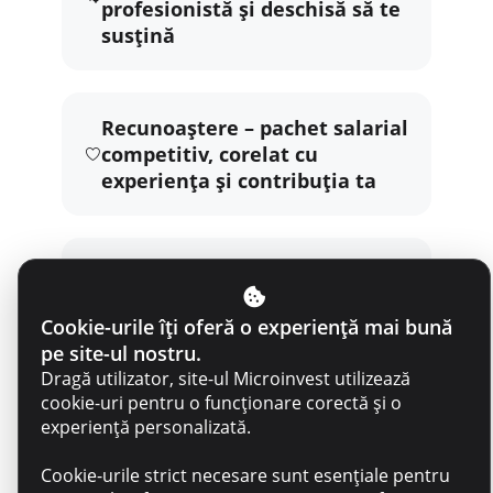
profesionistă și deschisă să te
susțină
Recunoaștere – pachet salarial
competitiv, corelat cu
experiența și contribuția ta
Beneficii – tichete de masă în
valoare de 70 MDL/zi
Cookie-urile îți oferă o experiență mai bună
pe site-ul nostru.
Dragă utilizator, site-ul Microinvest utilizează
Dezvoltare personală –
cookie-uri pentru o funcționare corectă și o
Compensarea parțială a
experiență personalizată.
cursurilor de limba engleză
Cookie-urile strict necesare sunt esențiale pentru