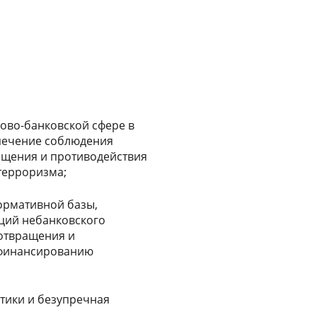
сово-банковской сфере в
печение соблюдения
ащения и противодействия
терроризма;
ормативной базы,
ций небанковского
дотвращения и
 финансированию
тики и безупречная