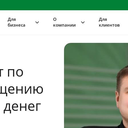
Для
О
Для
бизнеса
компании
клиентов
т по
ащению
 денег