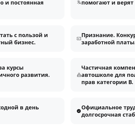
о и постоянная
помогают и верят 
тать с пользой и
Признание. Конку
тный бизнес.
заработной платы
за курсы
Частичная компен
ичного развития.
автошколе для по
прав категории B.
ходной в день
Официальное труд
долгосрочная стаб