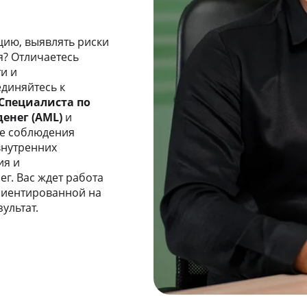
ию, выявлять риски
я? Отличаетесь
и и
диняйтесь к
Специалиста по
енег (AML)
и
ие соблюдения
внутренних
ия и
г. Вас ждет работа
риентированной на
ультат.