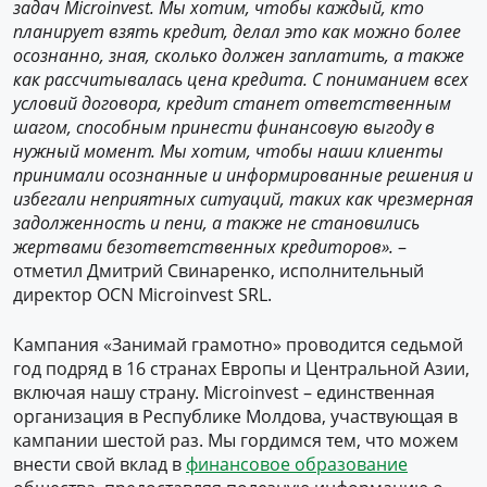
задач Microinvest.
М
ы хотим, чтобы каждый, кто
планирует взять
кредит
, делал это как можно более
осознанно, зна
я
, сколько долж
е
н заплатить, а также
как рассчитывалась цена
кредита
.
С п
онима
нием
все
х
услови
й
договора,
кредит
станет
ответственны
м
шаг
ом
, способны
м
принести финансовую выгоду в
нужный момент. Мы хотим, чтобы наши клиенты
принимали осознанные и информированные решения и
избегали неприятных ситуаций, таких как чрезмерная
задолженность и
пени
, а также не становились
жертвами безответственных кредиторов».
–
отметил Дмитрий Свинаренко, исполнительный
директор OCN Microinvest SRL.
Кампания «Занимай грамотно» проводится седьмой
год подряд в 16 странах Европы и Центральной Азии,
включая нашу страну. Microinvest – единственная
организация в Республике Молдова, участвующая в
кампании шестой раз. Мы гордимся тем, что можем
внести свой вклад в
финансовое образование