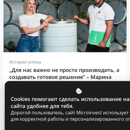
Истории успеха
„Для нас важно не просто производить, а
создавать готовое решение” – Марина
Кирилов и Раду Бургеля,
предприниматели, клиенты Microinvest
Cookies помогают сделать использование н
Читать статью
31 июля 2026
сайта удобнее для тебя.
Дорогой пользователь, сайт Microinvest использует 
для корректной работы и персонализированного о