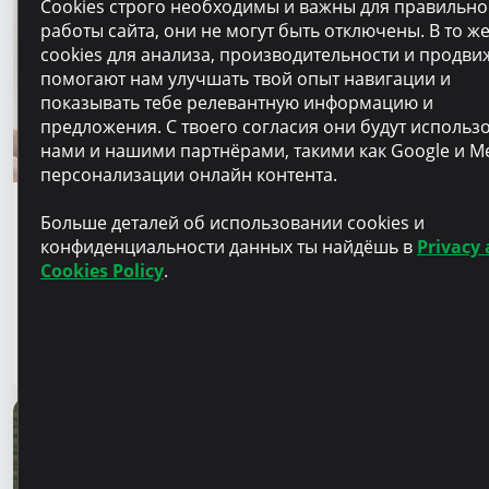
Cookies строго необходимы и важны для правильн
работы сайта, они не могут быть отключены. В то ж
cookies для анализа, производительности и продв
помогают нам улучшать твой опыт навигации и
показывать тебе релевантную информацию и
предложения. С твоего согласия они будут использ
нами и нашими партнёрами, такими как Google и Me
персонализации онлайн контента.
Финансовое образование
Больше деталей об использовании cookies и
конфиденциальности данных ты найдёшь в
Privacy
Финансовая безопасность начинается с
Cookies Policy
.
информирования близких. Как защитить
родителей, бабушек и дедушек от
финансового мошенничества?
Читать статью
28 июля 2026