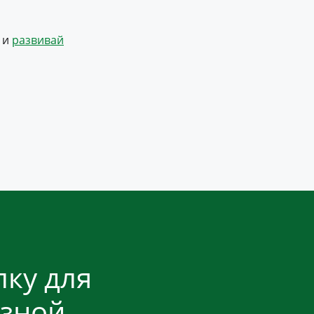
 и
развивай
ку для
езной