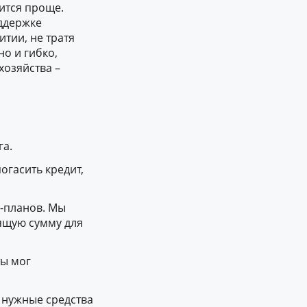
вится проще.
оддержке
тии, не тратя
о и гибко,
хозяйства –
га.
огасить кредит,
с-планов. Мы
ящую сумму для
ты мог
ь нужные средства