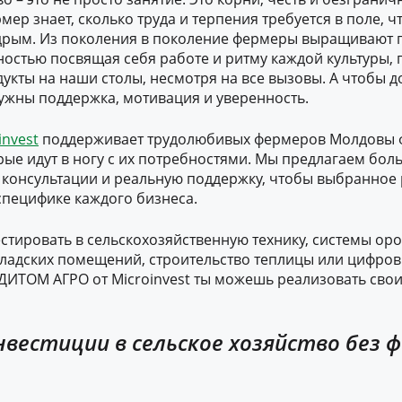
мер знает, сколько труда и терпения требуется в поле, ч
рым. Из поколения в поколение фермеры выращивают пш
ностью посвящая себя работе и ритму каждой культуры,
укты на наши столы, несмотря на все вызовы. А чтобы д
нужны поддержка, мотивация и уверенность.
invest
поддерживает трудолюбивых фермеров Молдовы
ые идут в ногу с их потребностями. Мы предлагаем бол
 консультации и реальную поддержку, чтобы выбранное
специфике каждого бизнеса.
тировать в сельскохозяйственную технику, системы ор
ладских помещений, строительство теплицы или цифро
ДИТОМ АГРО от Microinvest ты можешь реализовать сво
нвестиции в сельское хозяйство без 