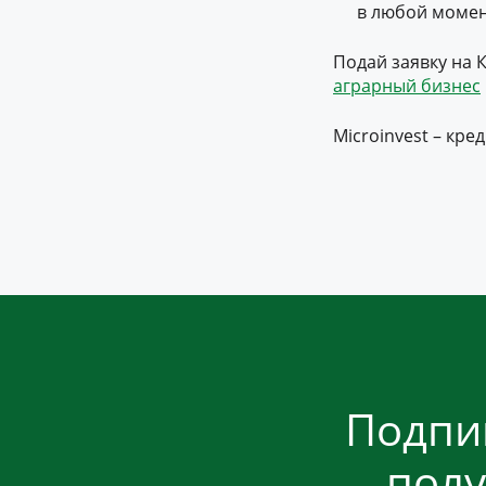
в любой момен
Подай заявку на 
аграрный бизнес
Microinvest – кр
Подпи
полу