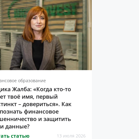
ансовое образование
ика Жалба: «Когда кто-то
ет твоё имя, первый
тинкт – довериться». Как
спознать финансовое
шенничество и защитить
ои данные?
ать статью
13 июля 2026