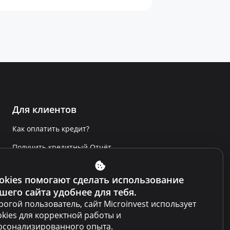
Для клиентов
Как оплатить кредит?
Получить кредитный Отчёт
Сообщить о нарушении
okies помогают сделать использование
Условия использования сайта
шего сайта удобнее для тебя.
Условия использования кабинета
рогой пользователь, сайт Microinvest использует
okies для корректной работы и
Политика по противодействию
рсонализированного опыта.