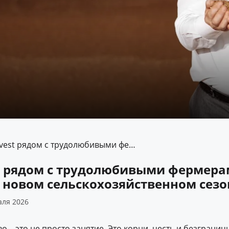
Microinvest рядом с трудолюбивыми фермерами Молдовы в новом сельскохозяйственном сезоне
st рядом с трудолюбивыми фермер
 новом сельскохозяйственном сезо
аля 2026
о – это не просто занятие. Это корни, честь и безгранич