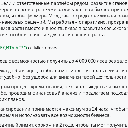
е цели и ответственные партнёры рядом, развитие стано
меров по всей стране уже развивают свой бизнес при п
хотим, чтобы фермеры Молдовы сосредоточились на разви
инансовых решений. Мы работаем оперативно, прозрачн
мся расти вместе и вносить вклад в развитие сельского 
меет особое значение для нас и нашей страны.
ЕДИТА АГРО
от Microinvest:
леев с возможностью получить до 4 000 000 леев без зало
жа до 9 месяцев, чтобы ты мог инвестировать сейчас и п
ет удобно, без ущерба для динамики твоей деятельности.
трый процесс кредитования, без сложных досье и бизне
ебе, проводим финансовый анализ и предлагаем подход
оих планов.
ансировании принимается максимум за 24 часа, чтобы 
овремя и использовать все возможности бизнеса.
дитный лимит, сроком на 2 года, чтобы ты мог получит