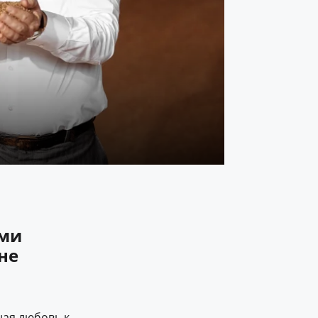
ами
не
ная любовь к