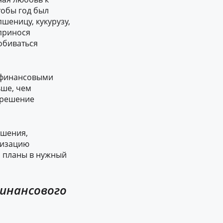
тобы год был
еницу, кукурузу,
 принося
обиваться
 финансовыми
ьше, чем
 решение
ошения,
визацию
и планы в нужный
финансового