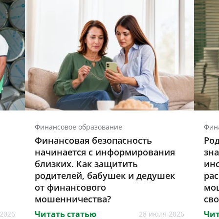
Финансовое образование
Фин
Финансовая безопасность
Род
начинается с информирования
зна
близких. Как защитить
инс
родителей, бабушек и дедушек
ра
от финансового
мо
мошенничества?
св
Читать статью
Чит
2026
28 июля 2026