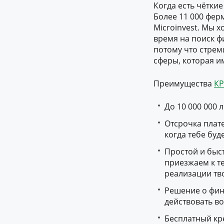
Когда есть чётки
Более 11 000 фер
Microinvest. Мы 
время на поиск ф
потому что стреми
сферы, которая и
Преимущества
КР
До 10 000 000 
Отсрочка плате
когда тебе буд
Простой и быс
приезжаем к т
реализации тв
Решение о фин
действовать в
Бесплатный кре