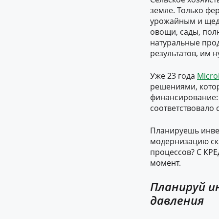
земле. Только фер
урожайным и щед
овощи, сады, пол
натуральные прод
результатов, им 
Уже 23 года
Micro
решениями, котор
финансирование:
соответствовало 
Планируешь инвес
модернизацию ск
процессов? С КРЕ
момент.
Планируй и
давления