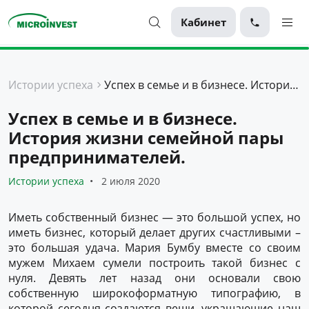
Кабинет
Персональные
Истории успеха
Успех в семье и в бизнесе. История жизни семейной пары предпринимателей.
Для бизнеса
Успех в семье и в бизнесе.
О компании
История жизни семейной пары
Для клиентов
предпринимателей.
Истории успеха
2 июля 2020
Иметь собственный бизнес — это большой успех, но
иметь бизнес, который делает других счастливыми –
это большая удача. Мария Бумбу вместе со своим
мужем Михаем сумели построить такой бизнес с
нуля. Девять лет назад они основали свою
собственную широкоформатную типографию, в
которой сегодня создаются вещи, украшающие наш