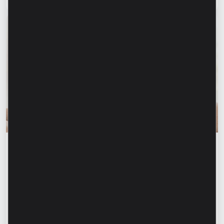
Финансовое образование
Финансовая безопасность начинается с
информирования близких. Как защитить
родителей, бабушек и дедушек от
финансового мошенничества?
Читать статью
28 июля 2026