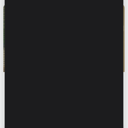
Финансовое образование
Родика Жалба: «Когда кто-то знает твоё
имя, первый инстинкт – довериться». Как
распознать финансовое мошенничество
и защитить свои данные?
Читать статью
13 июля 2026