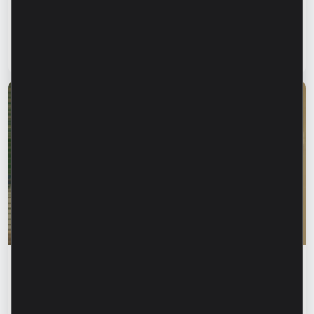
информирования близких. Как защитить
родителей, бабушек и дедушек от
финансового мошенничества?
Читать статью
28 июля 2026
Финансовое образование
Родика Жалба: «Когда кто-то знает твоё
имя, первый инстинкт – довериться». Как