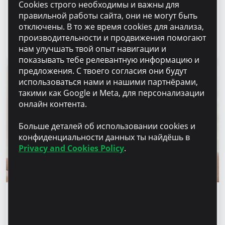
Cookies строго необходимы и важны для
создавать готовое решение” – Марина
правильной работы сайта, они не могут быть
Кирилов и Раду Бургеля,
отключены. В то же время cookies для анализа,
предприниматели, клиенты Microinvest
производительности и продвижения помогают
Читать статью
31 июля 2026
нам улучшать твой опыт навигации и
показывать тебе релевантную информацию и
предложения. С твоего согласия они будут
использоваться нами и нашими партнёрами,
такими как Google и Meta, для персонализации
онлайн контента.
Больше деталей об использовании cookies и
конфиденциальности данных ты найдёшь в
Privacy and Cookies Policy
.
Финансовое образование
Финансовая безопасность начинается с