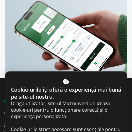
Cookie-urile îți oferă o experiență mai bună
pe site-ul nostru.
022 801 701
Dragă utilizator, site-ul Microinvest utilizează
cookie-uri pentru o funcționare corectă și o
microinvest@microinvest.md
experiență personalizată.
O.C.N. Microinvest S.R.L.
Cookie-urile strict necesare sunt esențiale pentru
IDNO 1003600053518