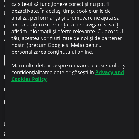
ca site-ul să funcționeze corect și nu pot fi
Sediul: Republica Moldova Chișinău
dezactivate. În același timp, cookie-urile de
bd. Renașterii Naționale 12
analiză, performanță și promovare ne ajută să
îmbunătățim experiența ta de navigare și să îți
Program de lucru:
afișăm informații și oferte relevante. Cu acordul
Luni – Vineri 09:00 - 18:00
tău, acestea vor fi utilizate de noi și de partenerii
Aplicația mobilă Microinvest
noștri (precum Google și Meta) pentru
personalizarea conținutului online.
Mai multe detalii despre utilizarea cookie-urilor și
confidențialitatea datelor găsești în
Privacy and
Personal
Cookies Policy
.
Business
Pentru clienți
Despre noi
Blog
Cariere
Sesizări angajați
Creditare responsabilă
Educația financiară
ESG