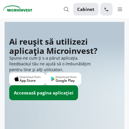
Cabinet
Personal
Ai reușit să utilizezi
Business
aplicația Microinvest?
Despre Microinvest
Spune-ne cum ți s-a părut aplicația.
Pentru Clienți
Feedbackul tău ne ajută să o îmbunătățim
pentru tine și alți utilizatori.
Accesează pagina aplicației