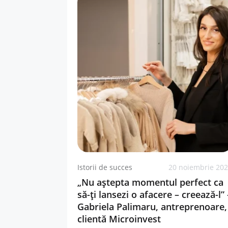
Istorii de succes
20 noiembrie 20
„Nu aștepta momentul perfect ca
să-ți lansezi o afacere – creează-l” 
Gabriela Palimaru, antreprenoare,
clientă Microinvest