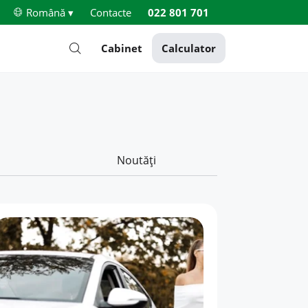
Română ▾
Contacte
022 801 701
Cabinet
Calculator
Noutăți