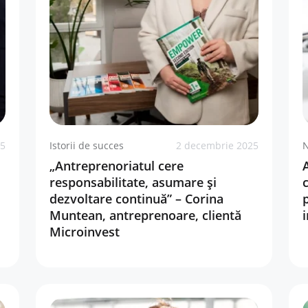
25
Istorii de succes
2 decembrie 2025
N
„Antreprenoriatul cere
responsabilitate, asumare și
dezvoltare continuă” – Corina
p
Muntean, antreprenoare, clientă
Microinvest