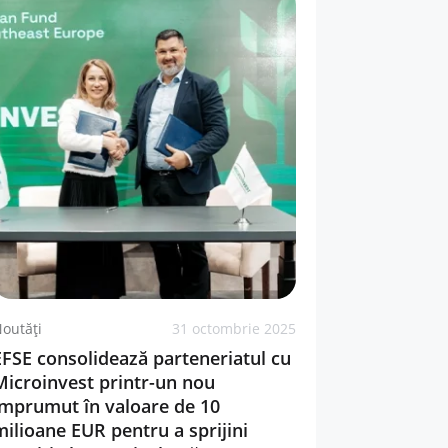
outăți
31 octombrie 2025
EFSE consolidează parteneriatul cu
Microinvest printr-un nou
împrumut în valoare de 10
milioane EUR pentru a sprijini