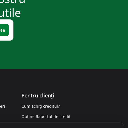
utile
Pentru clienți
eri
Cum achiți creditul?
Obține Raportul de credit
Sesizează o încălcare