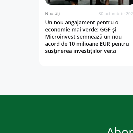
Noutăți
30 octombrie 20
Un nou angajament pentru o
economie mai verde: GGF și
Microinvest semnează un nou
acord de 10 milioane EUR pentru
susținerea investițiilor verzi
Abon