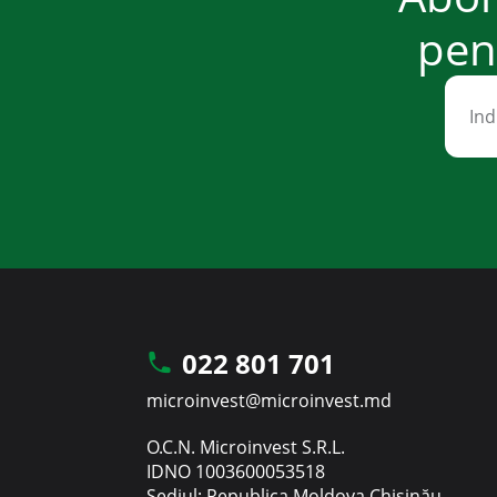
pent
022 801 701
microinvest@microinvest.md
O.C.N. Microinvest S.R.L.
IDNO 1003600053518
Sediul: Republica Moldova Chișinău