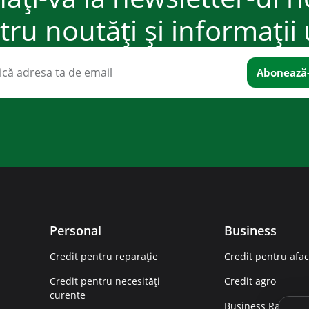
ru noutăți și informații 
Personal
Business
Credit pentru reparație
Credit pentru afac
Credit pentru necesități
Credit agro
curente
Business Rapid