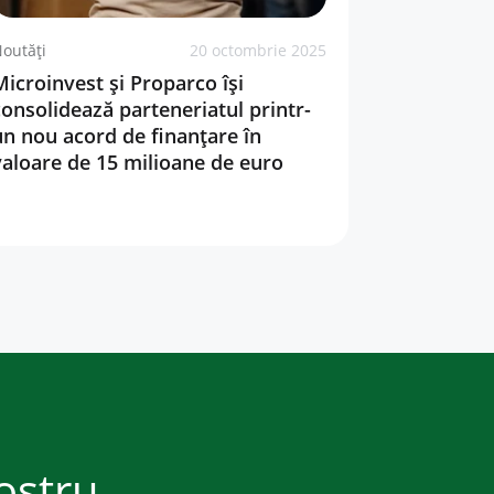
outăți
20 octombrie 2025
Microinvest și Proparco își
consolidează parteneriatul printr-
un nou acord de finanțare în
valoare de 15 milioane de euro
ostru