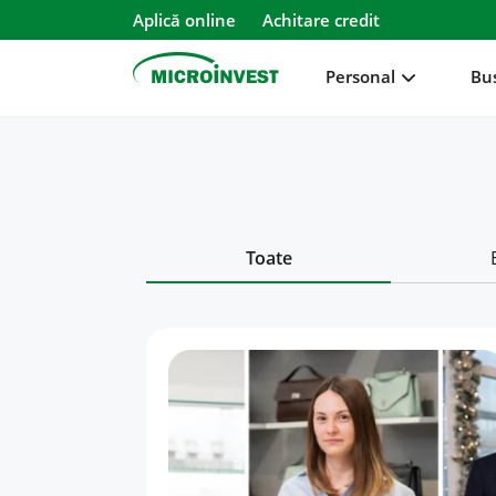
Aplică online
Achitare credit
Personal
Bu
Personal
Business
Despre Microinvest
Toate
Pentru Clienți