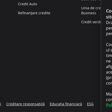
Credit Auto
Linia de credit
Co
Refinanțare credite
Business
sit
Credit verde
Dra
pen
per
Coo
ul 
tim
ne 
afi
ace
(pr
con
Mai
con
i
Creditare responsabilă
Educația financiară
ESG
Pol