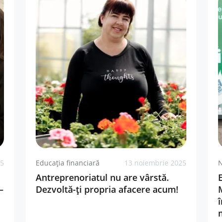
25
Educația financiară
13 noiembrie 2025
N
Antreprenoriatul nu are vârstă.
–
Dezvoltă-ți propria afacere acum!