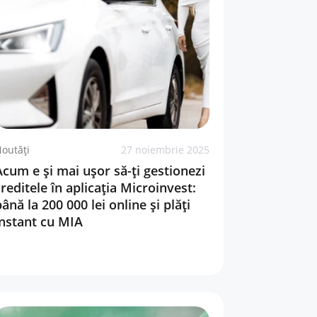
outăți
27 noiembrie 2025
Acum e și mai ușor să-ți gestionezi
creditele în aplicația Microinvest:
ână la 200 000 lei online și plăți
instant cu MIA