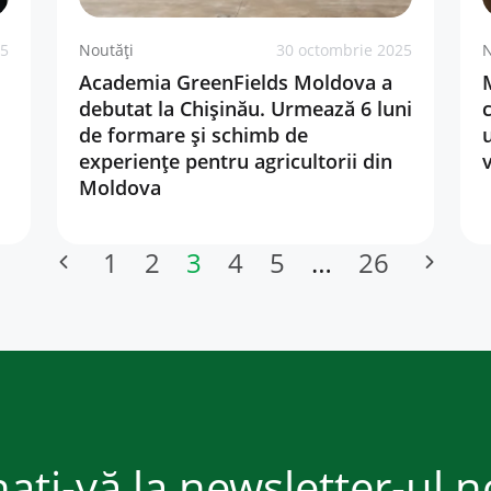
25
Noutăți
30 octombrie 2025
N
Academia GreenFields Moldova a
debutat la Chișinău. Urmează 6 luni
de formare și schimb de
experiențe pentru agricultorii din
Moldova
1
2
3
4
5
…
26
ați-vă la newsletter-ul n