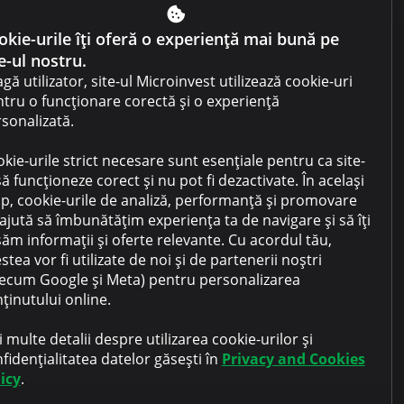
Condiții de utilizare a site-ului
okie-urile îți oferă o experiență mai bună pe
e-ul nostru.
Condiții de utilizare a
cabinetului
gă utilizator, site-ul Microinvest utilizează cookie-uri
tru o funcționare corectă și o experiență
Politica de confidențialitate
sonalizată.
Politica prevenirii spălării
kie-urile strict necesare sunt esențiale pentru ca site-
banilor
să funcționeze corect și nu pot fi dezactivate. În același
Vânzare gaj
p, cookie-urile de analiză, performanță și promovare
ajută să îmbunătățim experiența ta de navigare și să îți
Întrebări frecvente
șăm informații și oferte relevante. Cu acordul tău,
stea vor fi utilizate de noi și de partenerii noștri
Contacte
ecum Google și Meta) pentru personalizarea
ținutului online.
 multe detalii despre utilizarea cookie-urilor și
fidențialitatea datelor găsești în
Privacy and Cookies
icy
.
LinkedIn
YouTube
TikTok
Instagram
Facebook