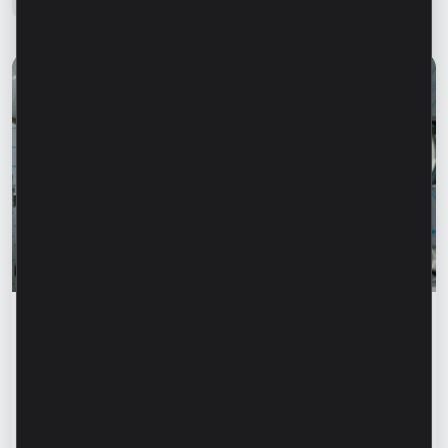
Istorii de succes
„Pentru noi este important nu doar să
producem, ci să oferim o soluție completă” –
Marina Chirilov și Radu Burghelea,
antreprenori, clienți Microinvest