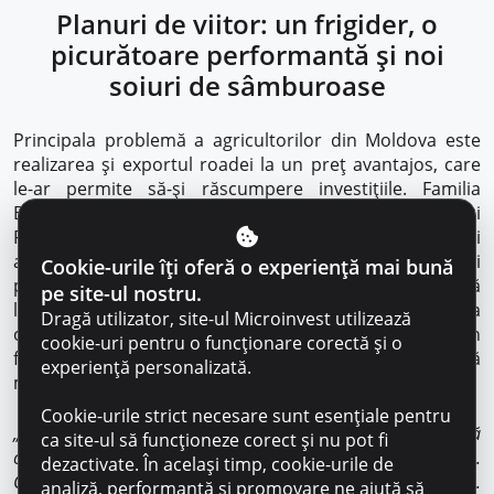
Planuri de viitor: un frigider, o
picurătoare performantă și noi
soiuri de sâmburoase
Principala problemă a agricultorilor din Moldova este
realizarea și exportul roadei la un preț avantajos, care
le-ar permite să-și răscumpere investițiile. Familia
Bordeinîi își vinde merele prin intermediari, în Rusia și
România, iar prețul nu întotdeauna este cel mai
avantajos. Mai nou, au început să vândă merele și
Cookie-urile îți oferă o experiență mai bună
proprietarilor de frigidere, care pot să le păstreze și să
pe site-ul nostru.
le scoată în vânzare primăvara, când prețul e de câteva
Dragă utilizator, site-ul Microinvest utilizează
ori mai mare. De aici a și venit ideea de a construi un
cookie-uri pentru o funcționare corectă și o
frigider propriu, pentru păstrarea fructelor o perioadă
experiență personalizată.
mai îndelungată.
Cookie-urile strict necesare sunt esențiale pentru
„Avem planuri mari de extindere. Primul din ele este să
ca site-ul să funcționeze corect și nu pot fi
construim o fântână arteziană și o picurătoare performantă.
dezactivate. În același timp, cookie-urile de
Cu fiecare an timpul e tot mai imprevizibil, verile secetoase.
analiză, performanță și promovare ne ajută să