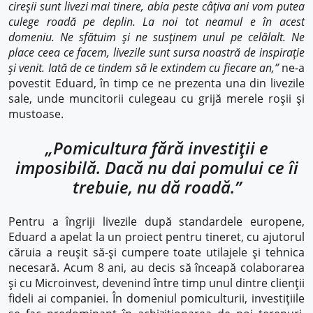
cireșii sunt livezi mai tinere, abia peste câțiva ani vom putea
culege roadă pe deplin. La noi tot neamul e în acest
domeniu. Ne sfătuim și ne susținem unul pe celălalt. Ne
place ceea ce facem, livezile sunt sursa noastră de inspirație
și venit. Iată de ce tindem să le extindem cu fiecare an,”
ne-a
povestit Eduard, în timp ce ne prezenta una din livezile
sale, unde muncitorii culegeau cu grijă merele roșii și
mustoase.
„Pomicultura fără investiții e
imposibilă. Dacă nu dai pomului ce îi
trebuie, nu dă roadă.”
Pentru a îngriji livezile după standardele europene,
Eduard a apelat la un proiect pentru tineret, cu ajutorul
căruia a reușit să-și cumpere toate utilajele și tehnica
necesară. Acum 8 ani, au decis să înceapă colaborarea
și cu Microinvest, devenind între timp unul dintre clienții
fideli ai companiei. În domeniul pomiculturii, investițiile