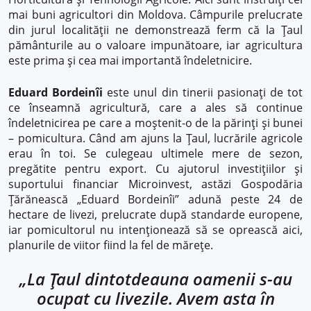
mai buni agricultori din Moldova. Câmpurile prelucrate
din jurul localității ne demonstrează ferm că la Țaul
pământurile au o valoare impunătoare, iar agricultura
este prima și cea mai importantă îndeletnicire.
Eduard Bordeinîi
este unul din tinerii pasionați de tot
ce înseamnă agricultură, care a ales să continue
îndeletnicirea pe care a moștenit-o de la părinți și bunei
– pomicultura. Când am ajuns la Țaul, lucrările agricole
erau în toi. Se culegeau ultimele mere de sezon,
pregătite pentru export. Cu ajutorul investițiilor și
suportului financiar Microinvest, astăzi Gospodăria
Țărănească „Eduard Bordeinîi” adună peste 24 de
hectare de livezi, prelucrate după standarde europene,
iar pomicultorul nu intenționează să se oprească aici,
planurile de viitor fiind la fel de mărețe.
„La Țaul dintotdeauna oamenii s-au
ocupat cu livezile. Avem asta în