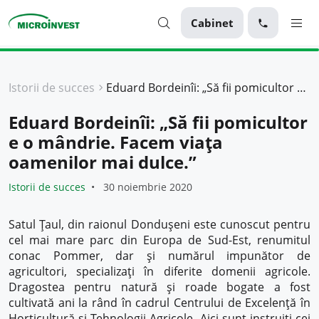
Cabinet
Personal
Istorii de succes
Eduard Bordeinîi: „Să fii pomicultor e o mândrie. Facem viața oamenilor mai dulce.”
Business
Eduard Bordeinîi: „Să fii pomicultor
Despre Microinvest
e o mândrie. Facem viața
Pentru Clienți
oamenilor mai dulce.”
Istorii de succes
30 noiembrie 2020
Satul Țaul, din raionul Dondușeni este cunoscut pentru
cel mai mare parc din Europa de Sud-Est, renumitul
conac Pommer, dar și numărul impunător de
agricultori, specializați în diferite domenii agricole.
Dragostea pentru natură și roade bogate a fost
cultivată ani la rând în cadrul Centrului de Excelenţă în
Horticultură şi Tehnologii Agricole. Aici sunt instruiți cei