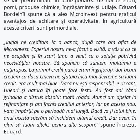
se fac predominant în achiziționarea de noi terenuri,
pomi, produse chimice, îngrășăminte și utilaje. Eduard
Bordeinîi spune că a ales Microinvest pentru graficul
avantajos de achitare și operativitate. În agricultură
aceste criterii sunt primordiale.
„Inițial ne creditam la o bancă, după care am aflat de
Microinvest. Expertul nostru ne-a făcut o vizită, a văzut cu ce
ne ocupăm și în scurt timp a venit cu o soluție potrivită
necesităților noastre. Să spunem că suntem mulțumiți e
puțin spus. La primul credit parcă eram îngrijorați, dar acum
credem că dacă cineva ne sfătuia încă mai devreme să luăm
credit, era mult mai bine. Dacă nu ești responsabil, e riscant.
Uneori și natura îți poate face festa. Au fost ani când
grindina a distrus absolut toată roada. Atunci am apelat la
refinanțare și am închis creditul anterior, iar pe acesta nou,
l-am împărțit pe o perioadă mai lungă. Dacă va fi totul bine,
anul acesta sperăm să închidem ultimul credit. Dar avem în
plan să luăm altele, pentru alte scopuri,”
spune încrezut
Eduard.