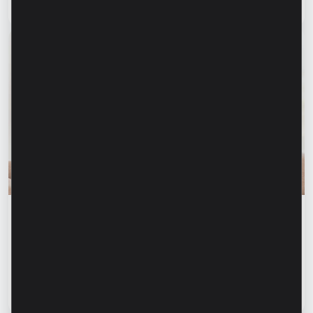
Citește articol
31 iulie 2026
Educația financiară
Siguranța financiară începe cu informarea
celor dragi. Cum ne putem proteja părinții și
bunicii de fraudele financiare?
Citește articol
28 iulie 2026