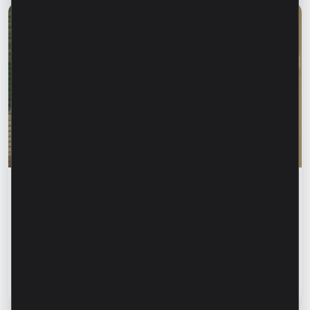
Educația financiară
Rodica Jalba: „Când cineva îți cunoaște
numele, primul instinct poate fi să ai
încredere.” Cum recunoaștem fraudele
financiare și ne protejăm datele?
Citește articol
13 iulie 2026