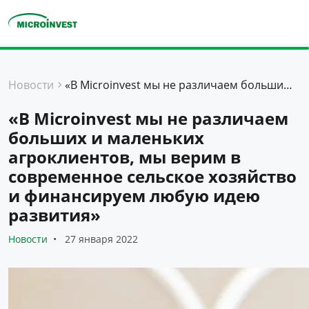
Персональные
Новости
«В Microinvest мы не различаем больших и маленьких агроклиентов, мы верим в современное сельское хозяйство и финансируем любую идею развития»
Для бизнеса
«В Microinvest мы не различаем
О компании
больших и маленьких
Для клиентов
агроклиентов, мы верим в
современное сельское хозяйство
и финансируем любую идею
развития»
Новости
27 января 2022