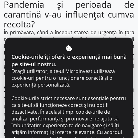
Pandemia și perioada de
carantină v-au influențat cumva
recolta?
În primăvară, când a început starea de urgență în țara
noastră, au scăzut brusc vânzările recoltei de varză
Pekin. Oamenilor le era frică să iasă la cumpărături. Am
fost nevoiți să o vindem la jumătate de preț. În schimb,
Cookie-urile îți oferă o experiență mai bună
recolta de gogoșari ne-a acoperit practic toate
pe site-ul nostru.
pierderile din primăvară. Un preț la fel de bun ca anul
Dragă utilizator, site-ul Microinvest utilizează
acesta nu a fost niciodată.
cookie-uri pentru o funcționare corectă și o
experiență personalizată.
Sunteți mulțumit de schimbarea
făcută?
Cookie-urile strict necesare sunt esențiale pentru
ca site-ul să funcționeze corect și nu pot fi
Cu siguranță, da! Serele nu sunt deloc o ocupație atât
dezactivate. În același timp, cookie-urile de
de ușoară. Necesită multă muncă și dedicație. Dacă te
analiză, performanță și promovare ne ajută să
relaxezi puțin, poți să pierzi tot, dar rezultatele
îmbunătățim experiența ta de navigare și să îți
frumoase la care am reușit să ajungem ne motivează să
afișăm informații și oferte relevante. Cu acordul
mergem înainte. Ne-au ajutat să ne creștem afacerea și