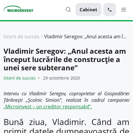
Cabinet
Personal
Istorii de succes
Vladimir Seregov: „Anul acesta am început lucrările de construcție a unei sere subterane”
Business
Vladimir Seregov: „Anul acesta am
Despre Microinvest
început lucrările de construcție a
Pentru Clienți
unei sere subterane”
Istorii de succes
29 octombrie 2020
Interviu cu Vladimir Seregov, coproprietar al Gospodăriei
Țărănești „Școlnic Simion”, realizat în cadrul campaniei
„Microinvest – un creditor responsabil”.
Bună ziua, Vladimir. Când am
primit datele dumneavoastră de