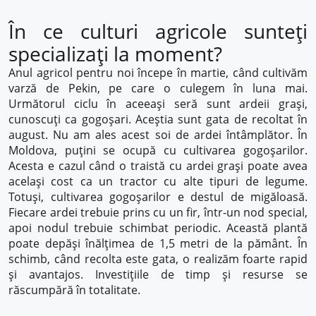
În ce culturi agricole sunteți
specializați la moment?
Anul agricol pentru noi începe în martie, când cultivăm
varză de Pekin, pe care o culegem în luna mai.
Următorul ciclu în aceeași seră sunt ardeii grași,
cunoscuți ca gogoșari. Aceștia sunt gata de recoltat în
august. Nu am ales acest soi de ardei întâmplător. În
Moldova, puțini se ocupă cu cultivarea gogoșarilor.
Acesta e cazul când o traistă cu ardei grași poate avea
același cost ca un tractor cu alte tipuri de legume.
Totuși, cultivarea gogoșarilor e destul de migăloasă.
Fiecare ardei trebuie prins cu un fir, într-un nod special,
apoi nodul trebuie schimbat periodic. Această plantă
poate depăși înălțimea de 1,5 metri de la pământ. În
schimb, când recolta este gata, o realizăm foarte rapid
și avantajos. Investițiile de timp și resurse se
răscumpără în totalitate.