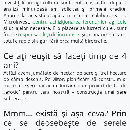
investițiile în agricultură sunt rentabile, astfel după o
analiză minuțioasă am solicitat și primele credite.
Anume la această etapă am început colaborarea cu
Microinvest,
pentru achiziționarea terenurilor agricole
și utilajelor necesare. E o plăcere să lucrezi cu ei, sunt
foarte
responsabili și de încredere
. Și cel mai important,
totul e rapid și sigur, fără prea multă birocrație.
Ce ați reușit să faceți timp de 4
ani?
Astăzi avem jumătate de hectar de sere și trei hectare
de câmp deschis. Pe viitor, planificăm să construim și
mai multe sere, iar acum lucrăm la un proiect destul de
„exotic” pentru țara noastră – construcția unei sere
subterane.
Mmm… există și așa ceva? Prin
ce se deosebește de serele