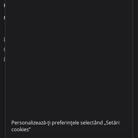
Business
Pentru clienți
Despre noi
Blog
Cariere
Sesizări angajați
Creditare responsabilă
Educația financiară
ESG
Dezvăluirea informației
Partenerii noștri
LinkedIn
YouTube
TikTok
Instagram
Facebook
Personalizează-ți preferințele selectând „Setări
cookies”