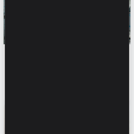
Istorii de succes
„Pentru noi este important nu doar să
producem, ci să oferim o soluție completă” –
Marina Chirilov și Radu Burghelea,
antreprenori, clienți Microinvest
Citește articol
31 iulie 2026