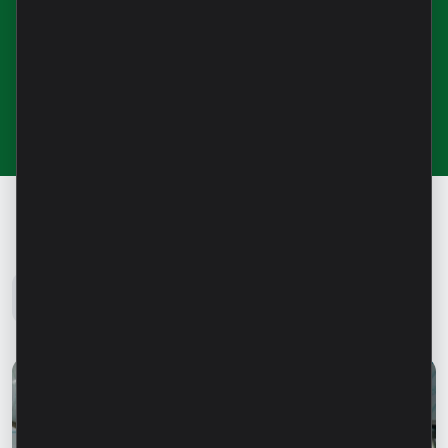
Abonați-vă la newsletter-ul nostru
pentru noutăți și informații utile
Blog Microinvest
Toate noutățile