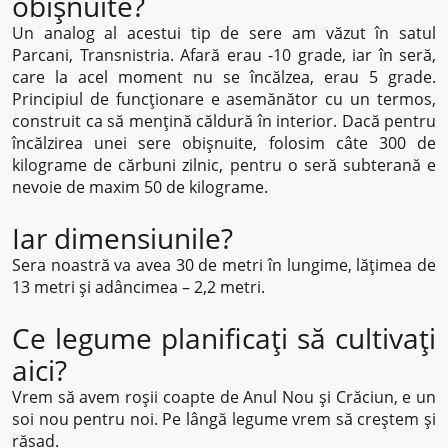
obișnuite?
Un analog al acestui tip de sere am văzut în satul
Parcani, Transnistria. Afară erau -10 grade, iar în seră,
care la acel moment nu se încălzea, erau 5 grade.
Principiul de funcționare e asemănător cu un termos,
construit ca să mențină căldură în interior. Dacă pentru
încălzirea unei sere obișnuite, folosim câte 300 de
kilograme de cărbuni zilnic, pentru o seră subterană e
nevoie de maxim 50 de kilograme.
Iar dimensiunile?
Sera noastră va avea 30 de metri în lungime, lățimea de
13 metri și adâncimea – 2,2 metri.
Ce legume planificați să cultivați
aici?
Vrem să avem roșii coapte de Anul Nou și Crăciun, e un
soi nou pentru noi. Pe lângă legume vrem să creștem și
răsad.