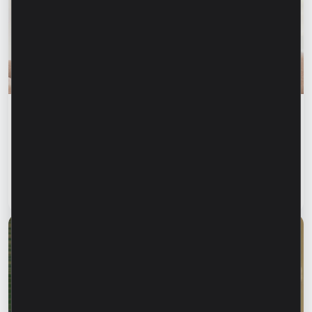
Educația financiară
Siguranța financiară începe cu informarea
celor dragi. Cum ne putem proteja părinții și
bunicii de fraudele financiare?
Citește articol
28 iulie 2026