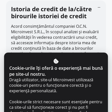
Istoria de credit de la/către
birourile istoriei de credit
Acord consimțământul companiei O.C.N.
Microinvest S.R.L., în scopul analizei și evaluării
eligibilității în vederea contractării unui credit,
să acceseze informația despre istoria mea de
credit conținută în baza de date a birourilor
istoriilor de credit, și/sau să prezinte informații
despre faptul solicitării creditului sau despre
obligaţiile mele financiare, ce decurg din
Cookie-urile îți oferă o experiență mai bună
contractul de credit încheiat cu mine, în scopul
pe site-ul nostru.
formării istoriei de credit, de la/către
Dragă utilizator, site-ul Microinvest utilizează
biroul/birourile istoriilor de credit:BIC
cookie-uri pentru o funcționare corectă și o
”Infodebit Credit Report” SRL, IDNO
experiență personalizată.
1017600009673, adresa: MD-2069, mun.
Chișinău, str. Calea Ieșilor, 10 B, et.5; ÎM ”Biroul
Cookie-urile strict necesare sunt esențiale pentru
de Credit” SRL, IDNO 1008600017816, adresa:
ca site-ul să funcționeze corect și nu pot fi
MD-2012, mun. Chișinău, str. Alexandru cel Bun,