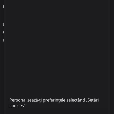
Pentru clienți
Despre noi
Blog
Cariere
Sesizări angajați
Creditare responsabilă
Educația financiară
ESG
Dezvăluirea informației
Partenerii noștri
Personalizează-ți preferințele selectând „Setări
cookies”