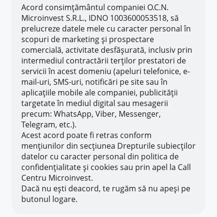
Acord consimțământul companiei O.C.N.
Microinvest S.R.L., IDNO 1003600053518, să
prelucreze datele mele cu caracter personal în
scopuri de marketing și prospectare
comercială, activitate desfășurată, inclusiv prin
intermediul contractării terților prestatori de
servicii în acest domeniu (apeluri telefonice, e-
mail-uri, SMS-uri, notificări pe site sau în
aplicațiile mobile ale companiei, publicității
targetate în mediul digital sau mesagerii
precum: WhatsApp, Viber, Messenger,
Telegram, etc.).
Acest acord poate fi retras conform
mențiunilor din secțiunea Drepturile subiecților
datelor cu caracter personal din politica de
confidențialitate și cookies sau prin apel la Call
Centru Microinvest.
Dacă nu ești deacord, te rugăm să nu apeși pe
butonul logare.