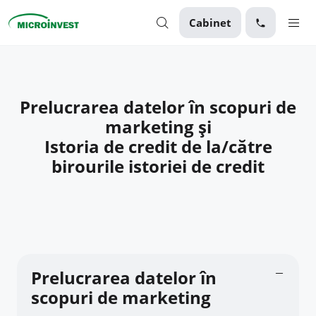
Cabinet
Personal
Business
Prelucrarea datelor în scopuri de
marketing și
Despre Microinvest
Istoria de credit de la/către
Pentru Clienți
birourile istoriei de credit
Prelucrarea datelor în
scopuri de marketing