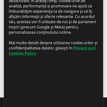
dezactivate. În același timp, cookie-urile de
49; ”VIA SCOPE” SRL, IDNO 1013600028924,
analiză, performanță și promovare ne ajută să
adresa: MD-2071, mun. Chișinău, str. Alba Iulia,
îmbunătățim experiența ta de navigare și să îți
75, et. 7, ”DATOR CO” SRL, IDNO 1019600042694,
afișăm informații și oferte relevante. Cu acordul
adresa: MD-2005, mun. Chişinău, sec. Rîşcani,
tău, acestea vor fi utilizate de noi și de partenerii
str. Puşkin Alexandr, 45.
noștri (precum Google și Meta) pentru
personalizarea conținutului online.
Politica de confidentialitate
Mai multe detalii despre utilizarea cookie-urilor și
confidențialitatea datelor găsești în
Privacy and
Cookies Policy
.
Termeni și condiții generale
ale OCN ”Microinvest” SRL